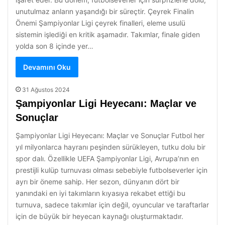
unutulmaz anların yaşandığı bir süreçtir. Çeyrek Finalin
Önemi Şampiyonlar Ligi çeyrek finalleri, eleme usulü
sistemin işlediği en kritik aşamadır. Takımlar, finale giden
yolda son 8 içinde yer…
Devamını Oku
31 Ağustos 2024
Şampiyonlar Ligi Heyecanı: Maçlar ve
Sonuçlar
Şampiyonlar Ligi Heyecanı: Maçlar ve Sonuçlar Futbol her
yıl milyonlarca hayranı peşinden sürükleyen, tutku dolu bir
spor dalı. Özellikle UEFA Şampiyonlar Ligi, Avrupa’nın en
prestijli kulüp turnuvası olması sebebiyle futbolseverler için
ayrı bir öneme sahip. Her sezon, dünyanın dört bir
yanındaki en iyi takımların kıyasıya rekabet ettiği bu
turnuva, sadece takımlar için değil, oyuncular ve taraftarlar
için de büyük bir heyecan kaynağı oluşturmaktadır.