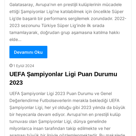
Galatasaray, Avrupa’nın en prestijli kulüplerinin mücadele
ettiği Şampiyonlar Ligi’ne katılabilmek için öncelikle Süper
Lig’de başarılı bir performans sergilemek zorundadır. 2022-
2023 sezonunu Türkiye Süper Lig’inde ilk sırada
tamamlayarak, doğrudan grup aşamasına katılma hakkı
elde…
Devamını Oku
1 Eylül 2024
UEFA Şampiyonlar Ligi Puan Durumu
2023
UEFA Şampiyonlar Ligi 2023 Puan Durumu ve Genel
Değerlendirme Futbolseverlerin merakla beklediği UEFA
Şampiyonlar Ligi, her yıl olduğu gibi 2023 yılında da büyük
bir heyecanla devam ediyor. Avrupa’nın en prestijli kulüp
turnuvası olan Şampiyonlar Ligi, dünya genelinde
milyonlarca insan tarafından takip edilmekte ve her
aşaması büyük bir ilgiyle gözlemlenmektedir. Bu makalede,