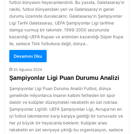
futbol dünyasını heyecanlandırdı. Bu yazıda, Galatasaray’ın
rakibi, futbol dünyaındaki yeri ve Galatasaray’ın genel
durumu üzerinde durulacaktır. Galatasaray’ın Şampiyonlar
Ligi Tarihi Galatasaray, UEFA Şampiyonlar Ligi tarihine
damga vurmuş bir takımdır. 1999-2000 sezonunda
kazandığı UEFA Kupası ve ardından kazandığı Süper Kupa
ile, sadece Türk futboluna değil, dünya…
Devamını Oku
30 Ağustos 2024
Şampiyonlar Ligi Puan Durumu Analizi
Şampiyonlar Ligi Puan Durumu Analizi Futbol, dünya
genelinde milyonlarca insanın kalbini fetheden bir spor
dalıdır ve kulüpler düzeyindeki rekabetin en üst noktası
Şampiyonlar Ligi’dir. UEFA Şampiyonlar Ligi, Avrupa’nın en
iyi futbol takımlarının karşı karşıya geldiği bir turnuvadır ve
her yıl büyük bir heyecanla beklenir. Kulüpler arası
rekabetin en üst seviyeye çıktığı bu organizasyon, sadece