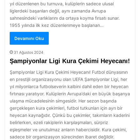
yıl düzenlenen bu turnuva, kulüplerin sadece ulusal
liglerdeki başarıları değil, aynı zamanda Avrupa
sahnesindeki varlıklarını da ortaya koyma fırsatı sunar.
1955 yılında ilk kez düzenlenmeye başlanan…
Devamını Oku
31 Ağustos 2024
Şampiyonlar Ligi Kura Çekimi Heyecanı!
Şampiyonlar Ligi Kura Çekimi Heyecanı! Futbol dünyasının
en prestijli organizasyonu olan UEFA Şampiyonlar Ligi, her
yıl milyonlarca futbolseverin kalbini dahil eden bir heyecan
fırtınası yaratıyor. Kulüplerin Avrupa’daki en büyük başarıya
ulaşma mücadelesinin simgesidir. Her sezon başında
gerçekleşen kura çekimleri, futbol tutkunları için ayrı bir
heyecan kaynağıdır. Çünkü bu çekimler, takımların kaderini
belirlerken, ezeli rakiplerin karşılaşmaları, sürpriz
eşleşmeler ve unutulmaz anların habercisidir. Kura çekimi,
sadece bir organizasyon sürecinden ibaret değildir.