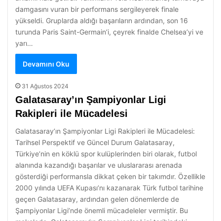
damgasını vuran bir performans sergileyerek finale
yükseldi. Gruplarda aldığı başarıların ardından, son 16
turunda Paris Saint-Germain’i, çeyrek finalde Chelsea’yi ve
yarı…
Devamını Oku
31 Ağustos 2024
Galatasaray’ın Şampiyonlar Ligi
Rakipleri ile Mücadelesi
Galatasaray’ın Şampiyonlar Ligi Rakipleri ile Mücadelesi:
Tarihsel Perspektif ve Güncel Durum Galatasaray,
Türkiye’nin en köklü spor kulüplerinden biri olarak, futbol
alanında kazandığı başarılar ve uluslararası arenada
gösterdiği performansla dikkat çeken bir takımdır. Özellikle
2000 yılında UEFA Kupası’nı kazanarak Türk futbol tarihine
geçen Galatasaray, ardından gelen dönemlerde de
Şampiyonlar Ligi’nde önemli mücadeleler vermiştir. Bu