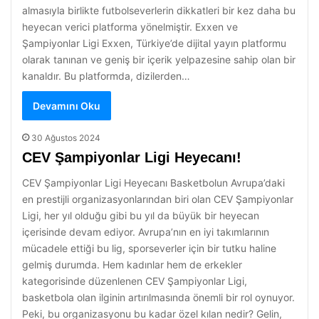
almasıyla birlikte futbolseverlerin dikkatleri bir kez daha bu
heyecan verici platforma yönelmiştir. Exxen ve
Şampiyonlar Ligi Exxen, Türkiye’de dijital yayın platformu
olarak tanınan ve geniş bir içerik yelpazesine sahip olan bir
kanaldır. Bu platformda, dizilerden…
Devamını Oku
30 Ağustos 2024
CEV Şampiyonlar Ligi Heyecanı!
CEV Şampiyonlar Ligi Heyecanı Basketbolun Avrupa’daki
en prestijli organizasyonlarından biri olan CEV Şampiyonlar
Ligi, her yıl olduğu gibi bu yıl da büyük bir heyecan
içerisinde devam ediyor. Avrupa’nın en iyi takımlarının
mücadele ettiği bu lig, sporseverler için bir tutku haline
gelmiş durumda. Hem kadınlar hem de erkekler
kategorisinde düzenlenen CEV Şampiyonlar Ligi,
basketbola olan ilginin artırılmasında önemli bir rol oynuyor.
Peki, bu organizasyonu bu kadar özel kılan nedir? Gelin,