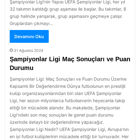
Şampiyonlar Ligi’nin Yapısı UEFA Şampiyonlar Ligi, her yıl
32 takımın katıldığı grup aşaması ile başlar. Bu takımlar, 8
grup halinde yarışarak, grup aşamasını geçmeye çalışır.
Gruplardan çıkmayı…
Devamını Oku
31 Ağustos 2024
Şampiyonlar Ligi Maç Sonuçları ve Puan
Durumu
Şampiyonlar Ligi: Maç Sonuçları ve Puan Durumu Üzerine
Kapsamlı Bir Değerlendirme Dünya futbolunun en prestijli
kulüp organizasyonlarından biri olan UEFA Şampiyonlar
Ligi, her sezon milyonlarca futbolseverin heyecanla takip
ettiği bir mücadele alanıdır. Bu makalede, Şampiyonlar
Ligi’ndeki son maç sonuçları ile genel puan durumu
üzerinde detaylı bir değerlendirme yapacağız.
Şampiyonlar Ligi Nedir? UEFA Şampiyonlar Ligi, Avrupa’nın
en iyi futbol kulüplerinin mücadele ettiği bir turnuvadır. Her