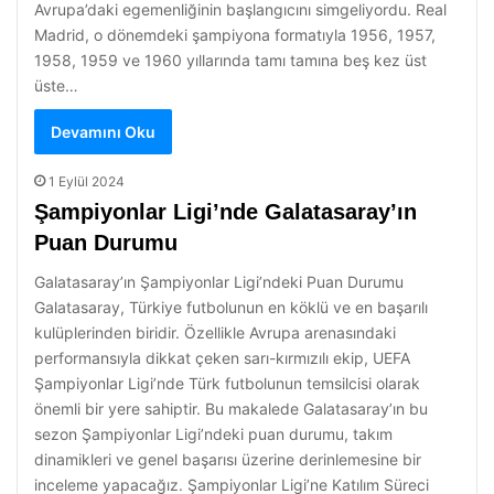
Avrupa’daki egemenliğinin başlangıcını simgeliyordu. Real
Madrid, o dönemdeki şampiyona formatıyla 1956, 1957,
1958, 1959 ve 1960 yıllarında tamı tamına beş kez üst
üste…
Devamını Oku
1 Eylül 2024
Şampiyonlar Ligi’nde Galatasaray’ın
Puan Durumu
Galatasaray’ın Şampiyonlar Ligi’ndeki Puan Durumu
Galatasaray, Türkiye futbolunun en köklü ve en başarılı
kulüplerinden biridir. Özellikle Avrupa arenasındaki
performansıyla dikkat çeken sarı-kırmızılı ekip, UEFA
Şampiyonlar Ligi’nde Türk futbolunun temsilcisi olarak
önemli bir yere sahiptir. Bu makalede Galatasaray’ın bu
sezon Şampiyonlar Ligi’ndeki puan durumu, takım
dinamikleri ve genel başarısı üzerine derinlemesine bir
inceleme yapacağız. Şampiyonlar Ligi’ne Katılım Süreci