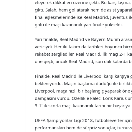
eleyerek dikkatleri üzerine çekti. Bu karşılaşma
çıktı. Salah, hem gol atarak hem de asist yapara
final eşleşmelerinde ise Real Madrid, Juventus i
golü ile maçı kazanarak yarı finale yükseldi.
Yarı finalde, Real Madrid ve Bayern Münih arası
vericiydi. Her iki takım da tarihleri boyunca bir
rekabet sergilediler. Real Madrid, ilk maçı 2-1 
öne geçti, ancak Real Madrid, son dakikalarda b
Finalde, Real Madrid ile Liverpool karşı karşıy
bekleniyordu. Maçın başlama düdüğü ile birlikte
Liverpool, maça hızlı bir başlangıç yaparak öne 
damgasını vurdu. Özellikle kaleci Loris Karius’un
3-1’lik skorla maçı kazanarak tarihi bir başarıya 
UEFA Şampiyonlar Ligi 2018, futbolseverler iç
performansları hem de sürpriz sonuçlar, turnuvayı 