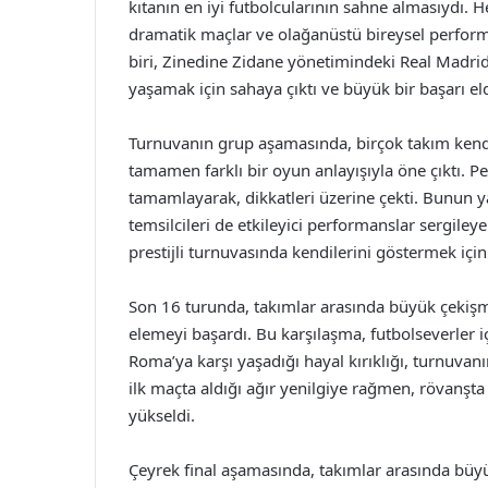
kıtanın en iyi futbolcularının sahne almasıydı. H
dramatik maçlar ve olağanüstü bireysel performa
biri, Zinedine Zidane yönetimindeki Real Madri
yaşamak için sahaya çıktı ve büyük bir başarı eld
Turnuvanın grup aşamasında, birçok takım kendin
tamamen farklı bir oyun anlayışıyla öne çıktı. P
tamamlayarak, dikkatleri üzerine çekti. Bunun ya
temsilcileri de etkileyici performanslar sergile
prestijli turnuvasında kendilerini göstermek içi
Son 16 turunda, takımlar arasında büyük çekişme
elemeyi başardı. Bu karşılaşma, futbolseverler 
Roma’ya karşı yaşadığı hayal kırıklığı, turnuvan
ilk maçta aldığı ağır yenilgiye rağmen, rövanşt
yükseldi.
Çeyrek final aşamasında, takımlar arasında büyü