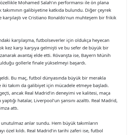
, özellikle Mohamed Salah’ın performansı ile ön plana
k takımının galibiyetine katkıda bulundu. Diğer çeyrek
le karşılaştı ve Cristiano Ronaldo’nun muhteşem bir frikik
ndaki karşılaşma, futbolseverler için oldukça heyecan
çok kez karşı karşıya gelmişti ve bu sefer de büyük bir
kazanarak avantaj elde etti. Rövanşta ise, Bayern Münih
ulduğu gollerle finale yükselmeyi başardı.
a geldi. Bu maç, futbol dünyasında büyük bir merakla
 iki takım da galibiyet için mücadele etmeye başladı.
geçti, ancak Real Madrid’in deneyimi ve kalitesi, maça
 yaptığı hatalar, Liverpool’un şansını azalttı. Real Madrid,
imza attı.
in unutulmaz anlar sundu. Hem büyük takımların
özel kıldı. Real Madrid’in tarihi zaferi ise, futbol