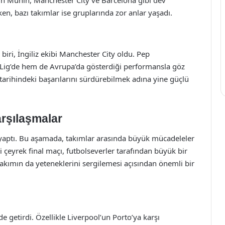
n Münih, Manchester City ve Barcelona gibi dev
en, bazı takımlar ise gruplarında zor anlar yaşadı.
iri, İngiliz ekibi Manchester City oldu. Pep
Lig’de hem de Avrupa’da gösterdiği performansla göz
tarihindeki başarılarını sürdürebilmek adına yine güçlü
rşılaşmalar
 yaptı. Bu aşamada, takımlar arasında büyük mücadeleler
i çeyrek final maçı, futbolseverler tarafından büyük bir
takımın da yeteneklerini sergilemesi açısından önemli bir
 getirdi. Özellikle Liverpool’un Porto’ya karşı