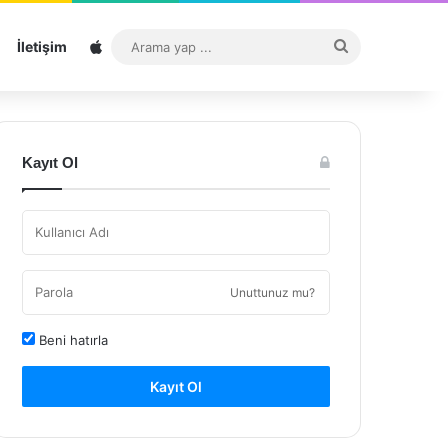
Sitemap
Arama
İletişim
yap
...
Kayıt Ol
Unuttunuz mu?
Beni hatırla
Kayıt Ol