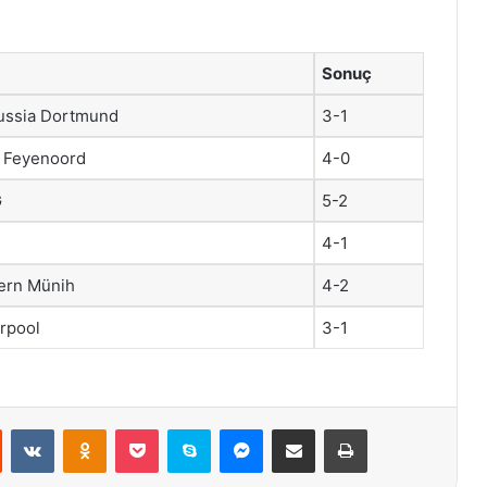
Sonuç
russia Dortmund
3-1
s Feyenoord
4-0
G
5-2
4-1
yern Münih
4-2
erpool
3-1
st
Reddit
VKontakte
Odnoklassniki
Pocket
Skype
Messenger
E-Posta ile paylaş
Yazdır