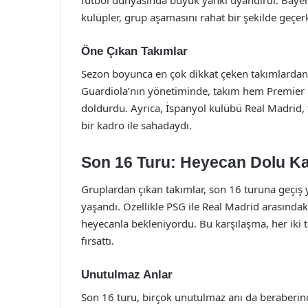
futbol dünyasında büyük yankı uyandırdı. Bayer
kulüpler, grup aşamasını rahat bir şekilde geçerk
Öne Çıkan Takımlar
Sezon boyunca en çok dikkat çeken takımlardan b
Guardiola’nın yönetiminde, takım hem Premier 
doldurdu. Ayrıca, İspanyol kulübü Real Madrid, 
bir kadro ile sahadaydı.
Son 16 Turu: Heyecan Dolu Ka
Gruplardan çıkan takımlar, son 16 turuna geçiş
yaşandı. Özellikle PSG ile Real Madrid arasındak
heyecanla bekleniyordu. Bu karşılaşma, her iki 
fırsattı.
Unutulmaz Anlar
Son 16 turu, birçok unutulmaz anı da beraberinde