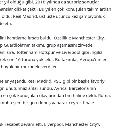
er yıl olduğu gibi, 2018 yılında da sürpriz sonuçlar,
nslar dikkat çekti. Bu yıl en çok konuşulan takımlardan
d oldu. Real Madrid, üst üste üçüncü kez şampiyonluk
e etti.
i kanıtlama fırsatı buldu. Özellikle Manchester City,
ep Guardiola’nın takımı, grup aşamasını zirvede
nı sıra, Tottenham Hotspur ve Liverpool gibi İngiliz
yerek son 16 turuna yükseldi. Bu takımlar, Avrupa’nın en
n büyük bir mücadele verdiler.
ler yaşandı. Real Madrid, PSG gibi bir başka favoriyi
için unutulmaz anlar sundu. Ayrıca, Barcelona’nın
ın en çok konuşulan olaylarından biri haline geldi. Roma,
a muhteşem bir geri dönüş yaparak çeyrek finale
k rekabet devam etti. Liverpool, Manchester City’yi