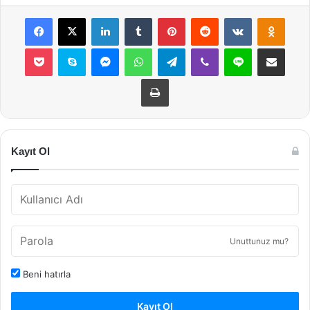
Facebook
X
LinkedIn
Tumblr
Pinterest
Reddit
VKontakte
Odnok
Pocket
Skype
Messenger
WhatsApp
Telegram
Viber
Line
E-Posta ile payla
Yazdır
Kayıt Ol
Unuttunuz mu?
Beni hatırla
Kayıt Ol