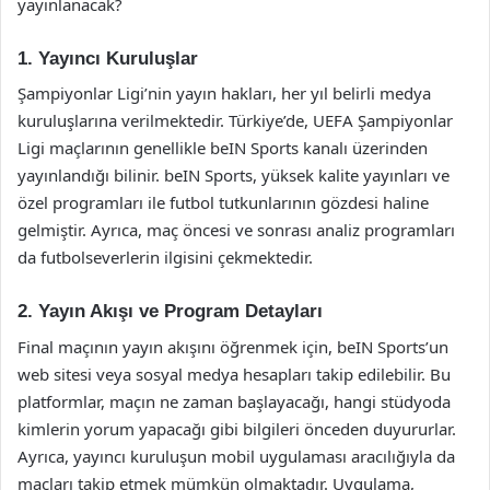
yayınlanacak?
1. Yayıncı Kuruluşlar
Şampiyonlar Ligi’nin yayın hakları, her yıl belirli medya
kuruluşlarına verilmektedir. Türkiye’de, UEFA Şampiyonlar
Ligi maçlarının genellikle beIN Sports kanalı üzerinden
yayınlandığı bilinir. beIN Sports, yüksek kalite yayınları ve
özel programları ile futbol tutkunlarının gözdesi haline
gelmiştir. Ayrıca, maç öncesi ve sonrası analiz programları
da futbolseverlerin ilgisini çekmektedir.
2. Yayın Akışı ve Program Detayları
Final maçının yayın akışını öğrenmek için, beIN Sports’un
web sitesi veya sosyal medya hesapları takip edilebilir. Bu
platformlar, maçın ne zaman başlayacağı, hangi stüdyoda
kimlerin yorum yapacağı gibi bilgileri önceden duyururlar.
Ayrıca, yayıncı kuruluşun mobil uygulaması aracılığıyla da
maçları takip etmek mümkün olmaktadır. Uygulama,