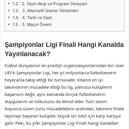
2. Yayın Akışı ve Program Detayları
3. Alternatif İzleme Yöntemleri
4. Tarih ve Saat
5. Maçın Önemi
Şampiyonlar Ligi Finali Hangi Kanalda
Yayınlanacak?
Futbol dünyasının en prestijli organizasyonlarından biri olan
UEFA Şampiyonlar Ligi, her yıl milyonlarca futbolseverin
heyecanla takip ettiği bir turnuvadır. Kıtanın en iyi
takımlarının mücadele ettiği bu lig, yalnızca kulüplerin
başarısını değil, aynı zamanda birçok futbolseverin
duygularını ve tutkusunu da temsil eder. Tüm sezon
boyunca süren zorlu mücadelelerin ardından, takımını finale
taşımayı başaran kulüpler, büyük bir ödül için karşı karşıya
gelir. Peki, bu yılki Şampiyonlar Ligi Finali hangi kanaldan