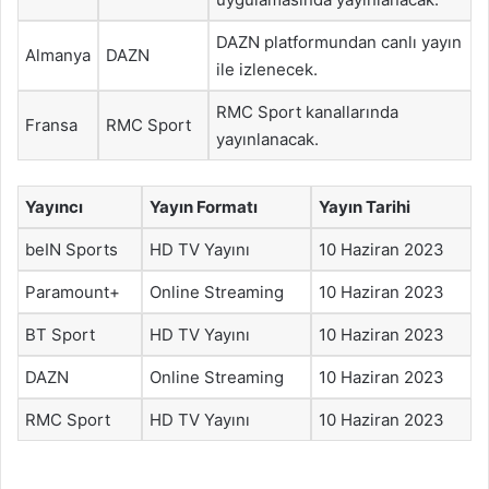
DAZN platformundan canlı yayın
Almanya
DAZN
ile izlenecek.
RMC Sport kanallarında
Fransa
RMC Sport
yayınlanacak.
Yayıncı
Yayın Formatı
Yayın Tarihi
beIN Sports
HD TV Yayını
10 Haziran 2023
Paramount+
Online Streaming
10 Haziran 2023
BT Sport
HD TV Yayını
10 Haziran 2023
DAZN
Online Streaming
10 Haziran 2023
RMC Sport
HD TV Yayını
10 Haziran 2023