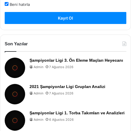
Beni hatırla
Kayıt Ol
Son Yazılar
Şampiyonlar Ligi 3. Ön Eleme Maçları Heyecanı
Admin
7 Ağustos 2026
2021 Şampiyonlar Ligi Grupları Analizi
Admin
7 Ağustos 2026
Şampiyonlar Ligi 1. Torba Takımları ve Analizleri
Admin
6 Ağustos 2026