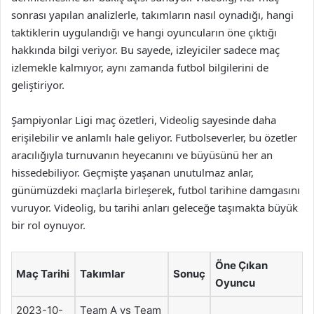
sonrası yapılan analizlerle, takımların nasıl oynadığı, hangi
taktiklerin uygulandığı ve hangi oyuncuların öne çıktığı
hakkında bilgi veriyor. Bu sayede, izleyiciler sadece maç
izlemekle kalmıyor, aynı zamanda futbol bilgilerini de
geliştiriyor.
Şampiyonlar Ligi maç özetleri, Videolig sayesinde daha
erişilebilir ve anlamlı hale geliyor. Futbolseverler, bu özetler
aracılığıyla turnuvanın heyecanını ve büyüsünü her an
hissedebiliyor. Geçmişte yaşanan unutulmaz anlar,
günümüzdeki maçlarla birleşerek, futbol tarihine damgasını
vuruyor. Videolig, bu tarihi anları geleceğe taşımakta büyük
bir rol oynuyor.
Öne Çıkan
Maç Tarihi
Takımlar
Sonuç
Oyuncu
2023-10-
Team A vs Team