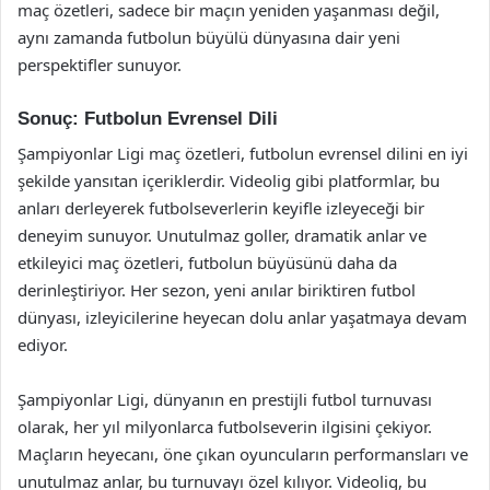
maç özetleri, sadece bir maçın yeniden yaşanması değil,
aynı zamanda futbolun büyülü dünyasına dair yeni
perspektifler sunuyor.
Sonuç: Futbolun Evrensel Dili
Şampiyonlar Ligi maç özetleri, futbolun evrensel dilini en iyi
şekilde yansıtan içeriklerdir. Videolig gibi platformlar, bu
anları derleyerek futbolseverlerin keyifle izleyeceği bir
deneyim sunuyor. Unutulmaz goller, dramatik anlar ve
etkileyici maç özetleri, futbolun büyüsünü daha da
derinleştiriyor. Her sezon, yeni anılar biriktiren futbol
dünyası, izleyicilerine heyecan dolu anlar yaşatmaya devam
ediyor.
Şampiyonlar Ligi, dünyanın en prestijli futbol turnuvası
olarak, her yıl milyonlarca futbolseverin ilgisini çekiyor.
Maçların heyecanı, öne çıkan oyuncuların performansları ve
unutulmaz anlar, bu turnuvayı özel kılıyor. Videolig, bu