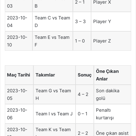
2 – 1
Player X
03
B
2023-10-
Team C vs Team
3 – 3
Player Y
04
D
2023-10-
Team E vs Team
1 – 0
Player Z
10
F
Öne Çıkan
Maç Tarihi
Takımlar
Sonuç
Anlar
2023-10-
Team G vs Team
Son dakika
4 – 2
05
H
golü
2023-10-
Penaltı
Team I vs Team J
0 – 1
06
kurtarışı
2023-10-
Team K vs Team
2 – 2
Öne çıkan asist