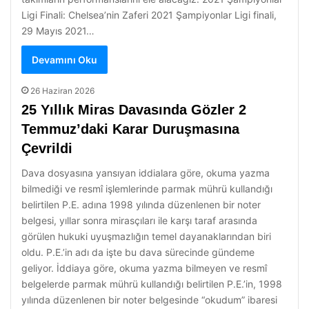
Ligi Finali: Chelsea’nin Zaferi 2021 Şampiyonlar Ligi finali,
29 Mayıs 2021…
Devamını Oku
26 Haziran 2026
25 Yıllık Miras Davasında Gözler 2
Temmuz’daki Karar Duruşmasına
Çevrildi
Dava dosyasına yansıyan iddialara göre, okuma yazma
bilmediği ve resmî işlemlerinde parmak mührü kullandığı
belirtilen P.E. adına 1998 yılında düzenlenen bir noter
belgesi, yıllar sonra mirasçıları ile karşı taraf arasında
görülen hukuki uyuşmazlığın temel dayanaklarından biri
oldu. P.E.’in adı da işte bu dava sürecinde gündeme
geliyor. İddiaya göre, okuma yazma bilmeyen ve resmî
belgelerde parmak mührü kullandığı belirtilen P.E.’in, 1998
yılında düzenlenen bir noter belgesinde “okudum” ibaresi