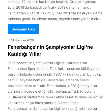
sezonu, 32 takımın katılımıyla başladı. Gruplar aşaması,
Eylül 2019’da başladı ve Aralık 2019’da tamamlandı.
Gruplardan çıkan 16 takım, Şubat 2020’de başlayan eleme
turlarına geçti. Bu eleme turları, çeyrek finale yükselmek…
Devamını Oku
21 Haziran 2026
Fenerbahçe’nin Şampiyonlar Ligi’ne
Katıldığı Yıllar
Fenerbahçe’nin Şampiyonlar Ligi’ne Katıldığı Yıllar
Fenerbahçe Spor Kulübü, Türk futbolunun en köklü ve en
başarılı kulüplerinden biridir. 1907 yılında kurulan bu kulüp,
hem Türkiye’de hem de uluslararası arenada önemli
başarılara imza atmıştır. Fenerbahçe, UEFA Şampiyonlar
Ligi’nde mücadele ettiği yıllar boyunca, Türk futbolunu
uluslararası platformda temsil etme fırsatı bulmuş ve birçok
unutulmaz anıya imza atmıştır. Bu makalede,
Fenerbahçe’nin Şampiyonlar Ligi’ne katıldığı yıllar ve bu