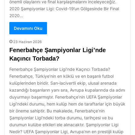
önemli olaylarını ve final karşılaşmalarını inceleyeceğiz.
2020 Şampiyonlar Ligi: Covid-19’un Gölgesinde Bir Final
2020…
Devamını Oku
23 Haziran 2026
Fenerbahçe Şampiyonlar Ligi’nde
Kaçıncı Torbada?
Fenerbahçe Şampiyonlar Ligi’nde Kaçıncı Torbada?
Fenerbahçe, Türkiye’nin en köklü ve en başarılı futbol
kulüplerinden biridir. Sarı-lacivertli ekip, ulusal arenada
kazandığı başarıların yanı sıra, Avrupa kupalarında da adını
duyurmayı başarmıştır. Fenerbahçe’nin UEFA Şampiyonlar
Ligi’ndeki durumu, hem kulüp hem de taraftarlar için büyük
bir öneme sahiptir. Bu makalede, Fenerbahçe’nin
Şampiyonlar Ligi’ndeki torba durumu, tarihçesi ve bu
durumun kulübe etkileri ele alınacaktır. Şampiyonlar Ligi
Nedir? UEFA Şampiyonlar Ligi, Avrupa’nın en prestijli kulüp