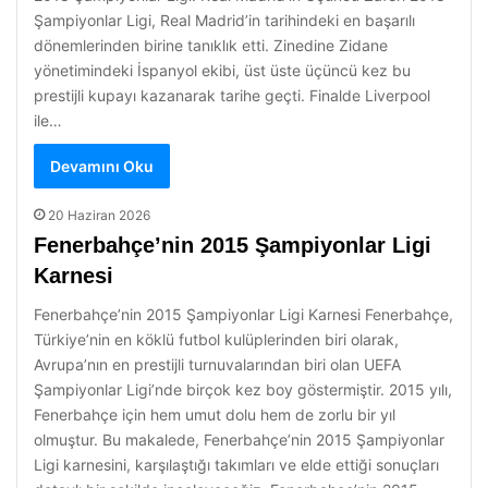
Şampiyonlar Ligi, Real Madrid’in tarihindeki en başarılı
dönemlerinden birine tanıklık etti. Zinedine Zidane
yönetimindeki İspanyol ekibi, üst üste üçüncü kez bu
prestijli kupayı kazanarak tarihe geçti. Finalde Liverpool
ile…
Devamını Oku
20 Haziran 2026
Fenerbahçe’nin 2015 Şampiyonlar Ligi
Karnesi
Fenerbahçe’nin 2015 Şampiyonlar Ligi Karnesi Fenerbahçe,
Türkiye’nin en köklü futbol kulüplerinden biri olarak,
Avrupa’nın en prestijli turnuvalarından biri olan UEFA
Şampiyonlar Ligi’nde birçok kez boy göstermiştir. 2015 yılı,
Fenerbahçe için hem umut dolu hem de zorlu bir yıl
olmuştur. Bu makalede, Fenerbahçe’nin 2015 Şampiyonlar
Ligi karnesini, karşılaştığı takımları ve elde ettiği sonuçları