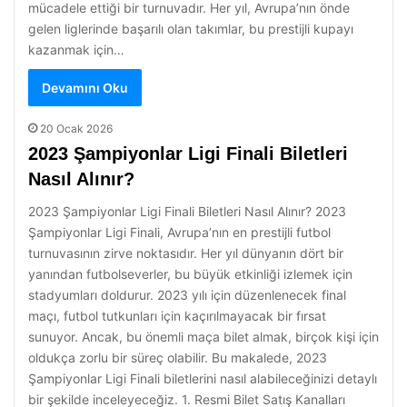
mücadele ettiği bir turnuvadır. Her yıl, Avrupa’nın önde
gelen liglerinde başarılı olan takımlar, bu prestijli kupayı
kazanmak için…
Devamını Oku
20 Ocak 2026
2023 Şampiyonlar Ligi Finali Biletleri
Nasıl Alınır?
2023 Şampiyonlar Ligi Finali Biletleri Nasıl Alınır? 2023
Şampiyonlar Ligi Finali, Avrupa’nın en prestijli futbol
turnuvasının zirve noktasıdır. Her yıl dünyanın dört bir
yanından futbolseverler, bu büyük etkinliği izlemek için
stadyumları doldurur. 2023 yılı için düzenlenecek final
maçı, futbol tutkunları için kaçırılmayacak bir fırsat
sunuyor. Ancak, bu önemli maça bilet almak, birçok kişi için
oldukça zorlu bir süreç olabilir. Bu makalede, 2023
Şampiyonlar Ligi Finali biletlerini nasıl alabileceğinizi detaylı
bir şekilde inceleyeceğiz. 1. Resmi Bilet Satış Kanalları