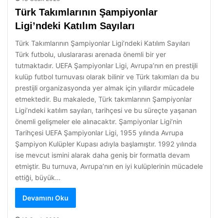
Türk Takımlarının Şampiyonlar
Ligi’ndeki Katılım Sayıları
Türk Takımlarının Şampiyonlar Ligi’ndeki Katılım Sayıları
Türk futbolu, uluslararası arenada önemli bir yer
tutmaktadır. UEFA Şampiyonlar Ligi, Avrupa’nın en prestijli
kulüp futbol turnuvası olarak bilinir ve Türk takımları da bu
prestijli organizasyonda yer almak için yıllardır mücadele
etmektedir. Bu makalede, Türk takımlarının Şampiyonlar
Ligi’ndeki katılım sayıları, tarihçesi ve bu süreçte yaşanan
önemli gelişmeler ele alınacaktır. Şampiyonlar Ligi’nin
Tarihçesi UEFA Şampiyonlar Ligi, 1955 yılında Avrupa
Şampiyon Kulüpler Kupası adıyla başlamıştır. 1992 yılında
ise mevcut ismini alarak daha geniş bir formatla devam
etmiştir. Bu turnuva, Avrupa’nın en iyi kulüplerinin mücadele
ettiği, büyük…
Devamını Oku