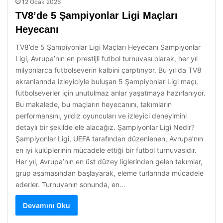
12 Ocak 2026
TV8’de 5 Şampiyonlar Ligi Maçları
Heyecanı
TV8’de 5 Şampiyonlar Ligi Maçları Heyecanı Şampiyonlar
Ligi, Avrupa’nın en prestijli futbol turnuvası olarak, her yıl
milyonlarca futbolseverin kalbini çarptırıyor. Bu yıl da TV8
ekranlarında izleyiciyle buluşan 5 Şampiyonlar Ligi maçı,
futbolseverler için unutulmaz anlar yaşatmaya hazırlanıyor.
Bu makalede, bu maçların heyecanını, takımların
performansını, yıldız oyuncuları ve izleyici deneyimini
detaylı bir şekilde ele alacağız. Şampiyonlar Ligi Nedir?
Şampiyonlar Ligi, UEFA tarafından düzenlenen, Avrupa’nın
en iyi kulüplerinin mücadele ettiği bir futbol turnuvasıdır.
Her yıl, Avrupa’nın en üst düzey liglerinden gelen takımlar,
grup aşamasından başlayarak, eleme turlarında mücadele
ederler. Turnuvanın sonunda, en…
Devamını Oku