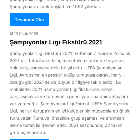
Şampiyonası olarak başladı ve 1992 yılında…
Devamını Oku
19 Ocak 2026
Şampiyonlar Ligi Fikstürü 2021
Şampiyonlar Ligi Fikstürü 2021: Futbolun Zirvesine Yolculuk
2021 yılı, futbolseverler için unutulmaz anlar ve heyecan
dolu karşılaşmalarla dolu bir yıl oldu. UEFA Şampiyonlar
Ligi, Avrupa’nın en prestijli kulüp turnuvası olarak, her yıl
olduğu gibi 2021’de de büyük bir ilgiyle takip edildi. Bu
makalede, 2021 Şampiyonlar Ligi fikstürüne, önemli
karşılaşmalara ve turnuvanın genel yapısına dair detaylara
yer vereceğiz. Şampiyonlar Ligi Formatı UEFA Şampiyonlar
Ligi, her yıl Avrupa’nın en iyi kulüplerinin mücadele ettiği bir
turnuvadır. Turnuva, öncelikle grup aşaması ve ardından
eleme turları ile devam eder. 2021 sezonunda, 32 takım
grup aşamasında…