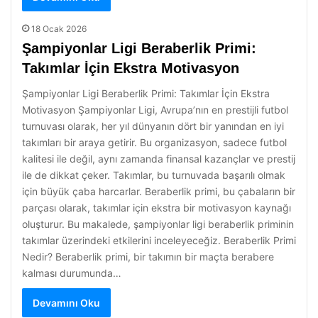
18 Ocak 2026
Şampiyonlar Ligi Beraberlik Primi:
Takımlar İçin Ekstra Motivasyon
Şampiyonlar Ligi Beraberlik Primi: Takımlar İçin Ekstra
Motivasyon Şampiyonlar Ligi, Avrupa’nın en prestijli futbol
turnuvası olarak, her yıl dünyanın dört bir yanından en iyi
takımları bir araya getirir. Bu organizasyon, sadece futbol
kalitesi ile değil, aynı zamanda finansal kazançlar ve prestij
ile de dikkat çeker. Takımlar, bu turnuvada başarılı olmak
için büyük çaba harcarlar. Beraberlik primi, bu çabaların bir
parçası olarak, takımlar için ekstra bir motivasyon kaynağı
oluşturur. Bu makalede, şampiyonlar ligi beraberlik priminin
takımlar üzerindeki etkilerini inceleyeceğiz. Beraberlik Primi
Nedir? Beraberlik primi, bir takımın bir maçta berabere
kalması durumunda…
Devamını Oku