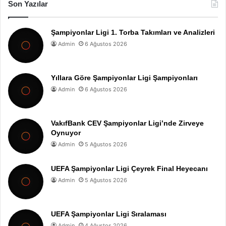
Son Yazılar
Şampiyonlar Ligi 1. Torba Takımları ve Analizleri
Admin
6 Ağustos 2026
Yıllara Göre Şampiyonlar Ligi Şampiyonları
Admin
6 Ağustos 2026
VakıfBank CEV Şampiyonlar Ligi’nde Zirveye
Oynuyor
Admin
5 Ağustos 2026
UEFA Şampiyonlar Ligi Çeyrek Final Heyecanı
Admin
5 Ağustos 2026
UEFA Şampiyonlar Ligi Sıralaması
Admin
4 Ağustos 2026