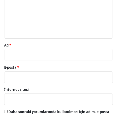
r
u
m
*
Ad
*
E-posta
*
İnternet sitesi
Daha sonraki yorumlarımda kullanılması için adım, e-posta