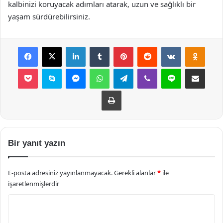
kalbinizi koruyacak adımları atarak, uzun ve sağlıklı bir
yaşam sürdürebilirsiniz.
Facebook
X
LinkedIn
Tumblr
Pinterest
Reddit
VKontakte
Odnok
Pocket
Skype
Messenger
WhatsApp
Telegram
Viber
Line
E-Posta ile payla
Yazdır
Bir yanıt yazın
E-posta adresiniz yayınlanmayacak.
Gerekli alanlar
*
ile
işaretlenmişlerdir
Y
o