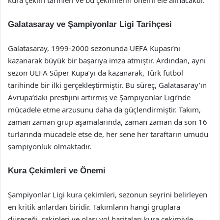
kura çekim tarihleri ve bu çekimlerin önemi ele alınacaktır.
Galatasaray ve Şampiyonlar Ligi Tarihçesi
Galatasaray, 1999-2000 sezonunda UEFA Kupası’nı
kazanarak büyük bir başarıya imza atmıştır. Ardından, aynı
sezon UEFA Süper Kupa’yı da kazanarak, Türk futbol
tarihinde bir ilki gerçekleştirmiştir. Bu süreç, Galatasaray’ın
Avrupa’daki prestijini artırmış ve Şampiyonlar Ligi’nde
mücadele etme arzusunu daha da güçlendirmiştir. Takım,
zaman zaman grup aşamalarında, zaman zaman da son 16
turlarında mücadele etse de, her sene her taraftarın umudu
şampiyonluk olmaktadır.
Kura Çekimleri ve Önemi
Şampiyonlar Ligi kura çekimleri, sezonun seyrini belirleyen
en kritik anlardan biridir. Takımların hangi gruplara
düşeceği, rakipleri ve olası yol haritaları kura çekimiyle