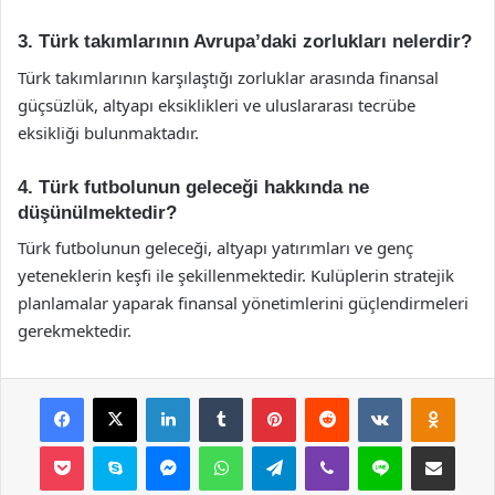
3. Türk takımlarının Avrupa’daki zorlukları nelerdir?
Türk takımlarının karşılaştığı zorluklar arasında finansal
güçsüzlük, altyapı eksiklikleri ve uluslararası tecrübe
eksikliği bulunmaktadır.
4. Türk futbolunun geleceği hakkında ne
düşünülmektedir?
Türk futbolunun geleceği, altyapı yatırımları ve genç
yeteneklerin keşfi ile şekillenmektedir. Kulüplerin stratejik
planlamalar yaparak finansal yönetimlerini güçlendirmeleri
gerekmektedir.
Facebook
X
LinkedIn
Tumblr
Pinterest
Reddit
VKontakte
Odnok
Pocket
Skype
Messenger
WhatsApp
Telegram
Viber
Line
E-Posta ile payla
Yazdır