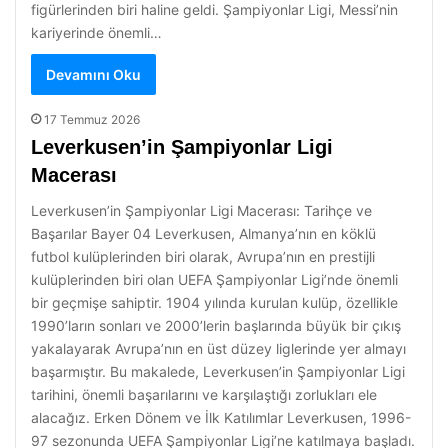
figürlerinden biri haline geldi. Şampiyonlar Ligi, Messi’nin
kariyerinde önemli…
Devamını Oku
17 Temmuz 2026
Leverkusen’in Şampiyonlar Ligi
Macerası
Leverkusen’in Şampiyonlar Ligi Macerası: Tarihçe ve
Başarılar Bayer 04 Leverkusen, Almanya’nın en köklü
futbol kulüplerinden biri olarak, Avrupa’nın en prestijli
kulüplerinden biri olan UEFA Şampiyonlar Ligi’nde önemli
bir geçmişe sahiptir. 1904 yılında kurulan kulüp, özellikle
1990’ların sonları ve 2000’lerin başlarında büyük bir çıkış
yakalayarak Avrupa’nın en üst düzey liglerinde yer almayı
başarmıştır. Bu makalede, Leverkusen’in Şampiyonlar Ligi
tarihini, önemli başarılarını ve karşılaştığı zorlukları ele
alacağız. Erken Dönem ve İlk Katılımlar Leverkusen, 1996-
97 sezonunda UEFA Şampiyonlar Ligi’ne katılmaya başladı.