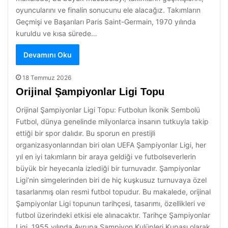
oyuncularını ve finalin sonucunu ele alacağız. Takımların
Geçmişi ve Başarıları Paris Saint-Germain, 1970 yılında
kuruldu ve kısa sürede…
Devamını Oku
18 Temmuz 2026
Orijinal Şampiyonlar Ligi Topu
Orijinal Şampiyonlar Ligi Topu: Futbolun İkonik Sembolü
Futbol, dünya genelinde milyonlarca insanın tutkuyla takip
ettiği bir spor dalıdır. Bu sporun en prestijli
organizasyonlarından biri olan UEFA Şampiyonlar Ligi, her
yıl en iyi takımların bir araya geldiği ve futbolseverlerin
büyük bir heyecanla izlediği bir turnuvadır. Şampiyonlar
Ligi’nin simgelerinden biri de hiç kuşkusuz turnuvaya özel
tasarlanmış olan resmi futbol topudur. Bu makalede, orijinal
Şampiyonlar Ligi topunun tarihçesi, tasarımı, özellikleri ve
futbol üzerindeki etkisi ele alınacaktır. Tarihçe Şampiyonlar
Ligi, 1955 yılında Avrupa Şampiyon Kulüpleri Kupası olarak