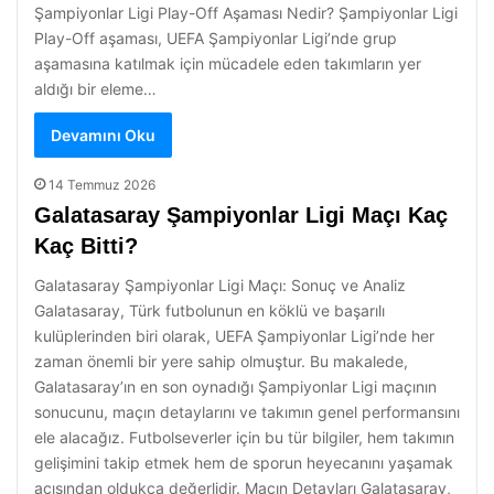
Şampiyonlar Ligi Play-Off Aşaması Nedir? Şampiyonlar Ligi
Play-Off aşaması, UEFA Şampiyonlar Ligi’nde grup
aşamasına katılmak için mücadele eden takımların yer
aldığı bir eleme…
Devamını Oku
14 Temmuz 2026
Galatasaray Şampiyonlar Ligi Maçı Kaç
Kaç Bitti?
Galatasaray Şampiyonlar Ligi Maçı: Sonuç ve Analiz
Galatasaray, Türk futbolunun en köklü ve başarılı
kulüplerinden biri olarak, UEFA Şampiyonlar Ligi’nde her
zaman önemli bir yere sahip olmuştur. Bu makalede,
Galatasaray’ın en son oynadığı Şampiyonlar Ligi maçının
sonucunu, maçın detaylarını ve takımın genel performansını
ele alacağız. Futbolseverler için bu tür bilgiler, hem takımın
gelişimini takip etmek hem de sporun heyecanını yaşamak
açısından oldukça değerlidir. Maçın Detayları Galatasaray,