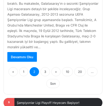
bıraktı. Bu makalede, Galatasaray’ın o sezonki Şampiyonlar
Ligi macerasını detaylı bir şekilde inceleyeceğiz. Grup
Aşaması Galatasaray, 2012-2013 sezonuna UEFA
Şampiyonlar Ligi grup aşamasında başladı. Temsilcimiz, A
Grubu’nda Manchester United, Braga ve CFR Cluj ile
eşleşti. İlk maçında, 19 Eylül 2012 tarihinde, Türk Telekom
Stadyumu’nda Braga ile karşılaşan Galatasaray, maçı 2-0
kazanarak iyi bir başlangıç yaptı. Bu galibiyet, takımın
moralini yükseltti ve…
Devamını Oku
«
1
2
3
»
10
20
...
Son
2013 Şampiyonlar Ligi: Tarihe Geçen Anlar