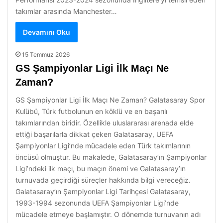
takımlar arasında Manchester…
Devamını Oku
15 Temmuz 2026
GS Şampiyonlar Ligi İlk Maçı Ne
Zaman?
GS Şampiyonlar Ligi İlk Maçı Ne Zaman? Galatasaray Spor
Kulübü, Türk futbolunun en köklü ve en başarılı
takımlarından biridir. Özellikle uluslararası arenada elde
ettiği başarılarla dikkat çeken Galatasaray, UEFA
Şampiyonlar Ligi’nde mücadele eden Türk takımlarının
öncüsü olmuştur. Bu makalede, Galatasaray’ın Şampiyonlar
Ligi’ndeki ilk maçı, bu maçın önemi ve Galatasaray’ın
turnuvada geçirdiği süreçler hakkında bilgi vereceğiz.
Galatasaray’ın Şampiyonlar Ligi Tarihçesi Galatasaray,
1993-1994 sezonunda UEFA Şampiyonlar Ligi’nde
mücadele etmeye başlamıştır. O dönemde turnuvanın adı