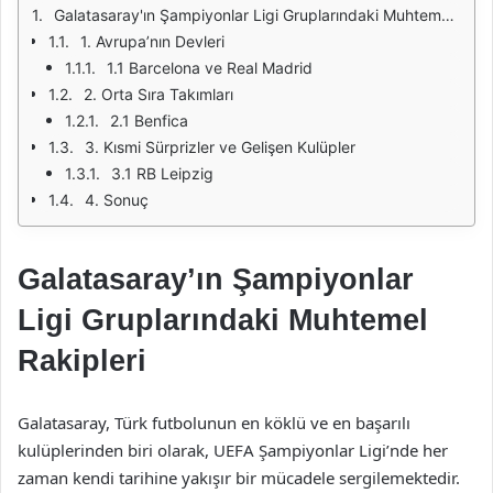
Galatasaray'ın Şampiyonlar Ligi Gruplarındaki Muhtemel Rakipleri
1. Avrupa’nın Devleri
1.1 Barcelona ve Real Madrid
2. Orta Sıra Takımları
2.1 Benfica
3. Kısmi Sürprizler ve Gelişen Kulüpler
3.1 RB Leipzig
4. Sonuç
Galatasaray’ın Şampiyonlar
Ligi Gruplarındaki Muhtemel
Rakipleri
Galatasaray, Türk futbolunun en köklü ve en başarılı
kulüplerinden biri olarak, UEFA Şampiyonlar Ligi’nde her
zaman kendi tarihine yakışır bir mücadele sergilemektedir.