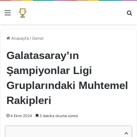
Menü
Ar
Anasayfa
/
Genel
Galatasaray’ın
Şampiyonlar Ligi
Gruplarındaki Muhtemel
Rakipleri
4 Ekim 2024
3 dakika okuma süresi