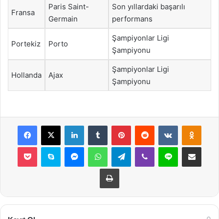
Paris Saint-
Son yıllardaki başarılı
Fransa
Germain
performans
Şampiyonlar Ligi
Portekiz
Porto
Şampiyonu
Şampiyonlar Ligi
Hollanda
Ajax
Şampiyonu
Facebook
X
LinkedIn
Tumblr
Pinterest
Reddit
VKontakte
Odnok
Pocket
Skype
Messenger
WhatsApp
Telegram
Viber
Line
E-Posta ile payla
Yazdır