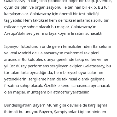
Galatasaray’ın karşısına çıkabilecek diğer bir rakip. Juventus,
oyun disiplini ve organizasyonu ile tanınan bir ekip. Bu tür
karşılaşmalar, Galatasaray için önemli bir test niteliği
taşıyabilir. Hem taktiksel hem de fiziksel anlamda zorlu bir
mücadeleye sahne olacak bu maçlar, Galatasaray’ın
Avrupa’daki seviyesini ortaya koyma fırsatını sunacaktır.
İspanyol futbolunun önde gelen temsilcilerinden Barcelona
ve Real Madrid de Galatasaray’ın muhtemel rakipleri
arasında. Bu kulüpler, dünya genelinde takip edilen ve her
yıl üst düzey performans sergileyen ekipler. Galatasaray, bu
tür takımlarla oynadığında, hem bireysel oyuncularının
yeteneklerini sergileme hem de takımsal olarak gelişme
fırsatına sahip olacak. Özellikle kendi sahasında oynanacak
olan maçlar, muhteşem bir atmosfer yaratabilir.
Bundesliga’dan Bayern Münih gibi devlerle de karşılaşma
ihtimali bulunuyor. Bayern, Şampiyonlar Ligi tarihinin en