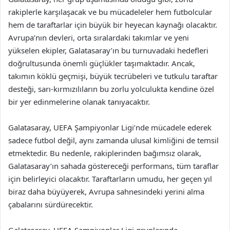
rakiplerle karşılaşacak ve bu mücadeleler hem futbolcular
hem de taraftarlar için büyük bir heyecan kaynağı olacaktır.
Avrupa’nın devleri, orta sıralardaki takımlar ve yeni
yükselen ekipler, Galatasaray’ın bu turnuvadaki hedefleri
doğrultusunda önemli güçlükler taşımaktadır. Ancak,
takımın köklü geçmişi, büyük tecrübeleri ve tutkulu taraftar
desteği, sarı-kırmızılıların bu zorlu yolculukta kendine özel
bir yer edinmelerine olanak tanıyacaktır.
Galatasaray, UEFA Şampiyonlar Ligi’nde mücadele ederek
sadece futbol değil, aynı zamanda ulusal kimliğini de temsil
etmektedir. Bu nedenle, rakiplerinden bağımsız olarak,
Galatasaray’ın sahada göstereceği performans, tüm taraflar
için belirleyici olacaktır. Taraftarların umudu, her geçen yıl
biraz daha büyüyerek, Avrupa sahnesindeki yerini alma
çabalarını sürdürecektir.