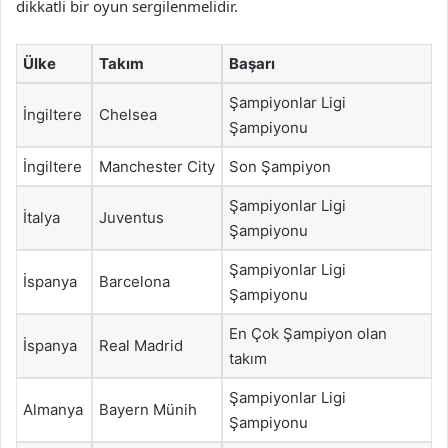
dikkatli bir oyun sergilenmelidir.
Ülke
Takım
Başarı
Şampiyonlar Ligi
İngiltere
Chelsea
Şampiyonu
İngiltere
Manchester City
Son Şampiyon
Şampiyonlar Ligi
İtalya
Juventus
Şampiyonu
Şampiyonlar Ligi
İspanya
Barcelona
Şampiyonu
En Çok Şampiyon olan
İspanya
Real Madrid
takım
Şampiyonlar Ligi
Almanya
Bayern Münih
Şampiyonu