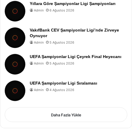
Yıllara Göre Şampiyonlar Ligi Şampiyonları
Admin
6 Ağustos 2026
VakıfBank CEV Şampiyonlar Ligi’nde Zirveye
Oynuyor
Admin
5 Ağustos 2026
UEFA Şampiyonlar Ligi Çeyrek Final Heyecanı
Admin
5 Ağustos 2026
UEFA Şampiyonlar Ligi Sıralaması
Admin
4 Ağustos 2026
Daha Fazla Yükle