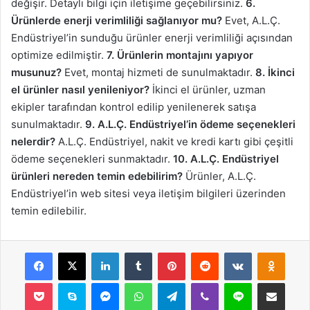
değişir. Detaylı bilgi için iletişime geçebilirsiniz.
6.
Ürünlerde enerji verimliliği sağlanıyor mu?
Evet, A.L.Ç.
Endüstriyel’in sunduğu ürünler enerji verimliliği açısından
optimize edilmiştir.
7. Ürünlerin montajını yapıyor
musunuz?
Evet, montaj hizmeti de sunulmaktadır.
8. İkinci
el ürünler nasıl yenileniyor?
İkinci el ürünler, uzman
ekipler tarafından kontrol edilip yenilenerek satışa
sunulmaktadır.
9. A.L.Ç. Endüstriyel’in ödeme seçenekleri
nelerdir?
A.L.Ç. Endüstriyel, nakit ve kredi kartı gibi çeşitli
ödeme seçenekleri sunmaktadır.
10. A.L.Ç. Endüstriyel
ürünleri nereden temin edebilirim?
Ürünler, A.L.Ç.
Endüstriyel’in web sitesi veya iletişim bilgileri üzerinden
temin edilebilir.
Facebook
X
LinkedIn
Tumblr
Pinterest
Reddit
VKontakte
Odnok
Pocket
Skype
Messenger
WhatsApp
Telegram
Viber
Line
E-Posta ile payla