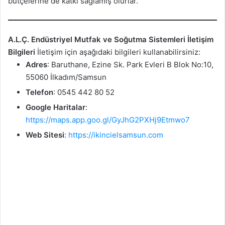
bütçelerine de katkı sağlamış olurlar.
A.L.Ç. Endüstriyel Mutfak ve Soğutma Sistemleri İletişim
Bilgileri
İletişim için aşağıdaki bilgileri kullanabilirsiniz:
Adres
: Baruthane, Ezine Sk. Park Evleri B Blok No:10,
55060 İlkadım/Samsun
Telefon
: 0545 442 80 52
Google Haritalar
:
https://maps.app.goo.gl/GyJhG2PXHj9Etmwo7
Web Sitesi
:
https://ikincielsamsun.com