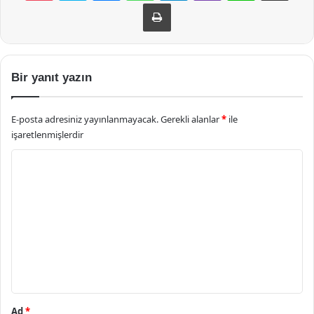
Yazdır
Bir yanıt yazın
E-posta adresiniz yayınlanmayacak.
Gerekli alanlar
*
ile
işaretlenmişlerdir
Y
o
r
u
m
*
Ad
*