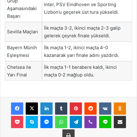
Grup
Inter, PSV Eindhoven ve Sporting
Aşamasındaki
Lizbon’u geçerek üst tura yükseldi.
Başarı
İlk maçta 3-2, ikinci maçta 2-3 galip
Sevilla Maçları
gelerek çeyrek finale yükseldi.
Bayern Münih
İlk maçta 1-2, ikinci maçta 4-0
Eşleşmesi
kazanarak yarı finale adını yazdırdı.
Chelsea ile
İlk maçta 1-1 berabere kaldı, ikinci
Yarı Final
maçta 0-2 mağlup oldu.
Facebook
X
LinkedIn
Tumblr
Pinterest
Reddit
VKontakte
Odnok
Pocket
Skype
Messenger
WhatsApp
Telegram
Viber
Line
E-Posta ile payla
Yazdır