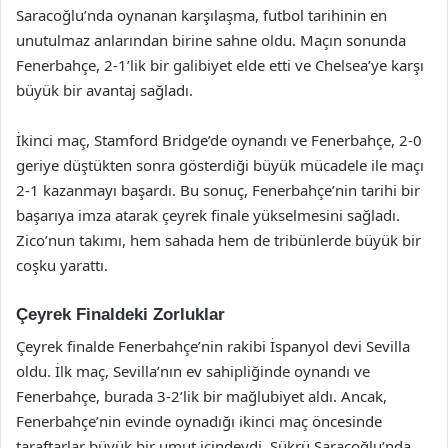
Saracoğlu’nda oynanan karşılaşma, futbol tarihinin en
unutulmaz anlarından birine sahne oldu. Maçın sonunda
Fenerbahçe, 2-1’lik bir galibiyet elde etti ve Chelsea’ye karşı
büyük bir avantaj sağladı.
İkinci maç, Stamford Bridge’de oynandı ve Fenerbahçe, 2-0
geriye düştükten sonra gösterdiği büyük mücadele ile maçı
2-1 kazanmayı başardı. Bu sonuç, Fenerbahçe’nin tarihi bir
başarıya imza atarak çeyrek finale yükselmesini sağladı.
Zico’nun takımı, hem sahada hem de tribünlerde büyük bir
coşku yarattı.
Çeyrek Finaldeki Zorluklar
Çeyrek finalde Fenerbahçe’nin rakibi İspanyol devi Sevilla
oldu. İlk maç, Sevilla’nın ev sahipliğinde oynandı ve
Fenerbahçe, burada 3-2’lik bir mağlubiyet aldı. Ancak,
Fenerbahçe’nin evinde oynadığı ikinci maç öncesinde
taraftarlar büyük bir umut içindeydi. Şükrü Saracoğlu’nda