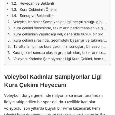
Heyecan ve Beklenti
Kura Çekiminin Önemi
Sonuç ve Beklentiler
Voleybol Kadınlar Şampiyonlar Ligi, her yıl olduğu gibi bu yıl da büyük bir heyecanla bekleniyor. Takımlar, Avrupa'nın en prestijli kulüp organizasyonunda yer almak için mücadele ederken, kura çekimi süreci de dikkatle takip ediliyor. Taraftarlar, kendi takımlarının hangi grupta yer alacağını ve rakiplerinin kim olacağını öğrenmek için sabırsızlanıyor. Bu çekiliş, sadece takımlar için değil, aynı zamanda voleybol severler için de büyük bir olay haline gelmiştir.
Kura çekimi öncesinde, takımların performansları ve geçmişteki başarıları, kura çekiminde belirleyici faktörler arasında yer alıyor. Her takım, grup aşamasında en iyi performansı sergileyerek bir üst tura geçmeyi hedefliyor. Bu nedenle, kura çekimi sonrasında takımların hazırlık süreçleri de hız kazanıyor. Antrenörler, rakiplerini analiz etmek ve stratejiler geliştirmek için yoğun bir şekilde çalışıyor.
Kura çekiminin yapılacağı yer, genellikle büyük bir organizasyon alanı veya spor salonu olarak seçiliyor. Medya mensupları, sporcular ve kulüp temsilcileri, bu önemli anı yerinde takip etmek için bir araya geliyor. Kura çekiminde, belirli bir format izleniyor ve bu format, izleyicilere büyük bir heyecan sunuyor. Takımların isimlerinin anons edilmesi, her bir grup kurası çekilirken büyük bir coşku yaratıyor.
Kura çekimi sırasında, geçmişteki başarılar ve takımların uluslararası arenadaki konumları hakkında bilgiler de veriliyor. Bu bilgiler, izleyicilerin ve taraftarların takımları hakkında daha fazla bilgi edinmelerini sağlıyor. Voleybol Kadınlar Şampiyonlar Ligi, sadece bir spor etkinliği olmanın ötesinde, Avrupa'nın en iyi kulüplerinin bir araya geldiği bir platform haline geliyor.
Taraftarlar için ise kura çekiminin sonuçları, bir sezon boyunca takımlarının performansını etkileyen önemli bir faktör. Hangi takımlarla eşleşeceklerini öğrenen taraftarlar, sosyal medyada yorumlar yaparak heyecanlarını paylaşıyor. Bu etkileşim, voleybol camiasındaki kaynaşmayı artırıyor ve takımlarına olan desteklerini pekiştiriyor.
Kura çekimi sonrası oluşan grup tabloları, takımların sezon boyunca hangi takımlarla karşılaşacaklarını net bir şekilde gösteriyor. Her grup, zorlu mücadelelere ev sahipliği yapacak ve takımlar, gruplarında liderlik için kıyasıya bir mücadele verecek. Bu durum, voleybolun heyecanını artırarak izleyiciler için eşsiz anlar yaratıyor.
Voleybol Kadınlar Şampiyonlar Ligi Kura Çekimi, hem takımlar hem de taraftarlar için önemli bir dönüm noktasıdır. Herkes, büyük bir merakla kura çekimini bekliyor ve sonuçların ne olacağını tahmin etmeye çalışıyor. Bu heyecan, voleybolseverlerin sporun büyüsüne olan bağlılıklarını bir kez daha ortaya koyuyor.
Voleybol Kadınlar Şampiyonlar Ligi
Kura Çekimi Heyecanı
Voleybol, dünya genelinde milyonlarca insan tarafından
ilgiyle takip edilen bir spor dalıdır. Özellikle kadınlar
voleybolu, son yıllarda büyük bir ivme kazanarak hem
izleyici hem de medya ilgisini üst seviyelere taşımıştır. Bu