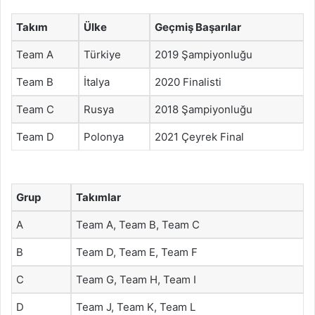
Takım
Ülke
Geçmiş Başarılar
Team A
Türkiye
2019 Şampiyonluğu
Team B
İtalya
2020 Finalisti
Team C
Rusya
2018 Şampiyonluğu
Team D
Polonya
2021 Çeyrek Final
Grup
Takımlar
A
Team A, Team B, Team C
B
Team D, Team E, Team F
C
Team G, Team H, Team I
D
Team J, Team K, Team L