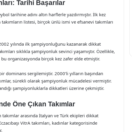
arı: Tarihi Başarılar
ol tarihine adını altın harflerle yazdırmıştır. İlk kez
kımların listesi, birçok ünlü ismi ve efsanevi takımları
 2002 yılında ilk şampiyonluğunu kazanarak dikkat
takımları sıklıkla şampiyonluk sevinci yaşamıştır. Özellikle,
, bu organizasyonda birçok kez zafer elde etmiştir.
ir dominans sergilemiştir. 2000’li yılların başından
mlar, sürekli olarak şampiyonluk mücadelesi vermiştir.
ndığı şampiyonluklarla dikkatleri üzerine çekmiştir.
’nde Öne Çıkan Takımlar
 takımlar arasında İtalyan ve Türk ekipleri dikkat
czacıbaşı VitrA takımları, kadınlar kategorisinde
r.