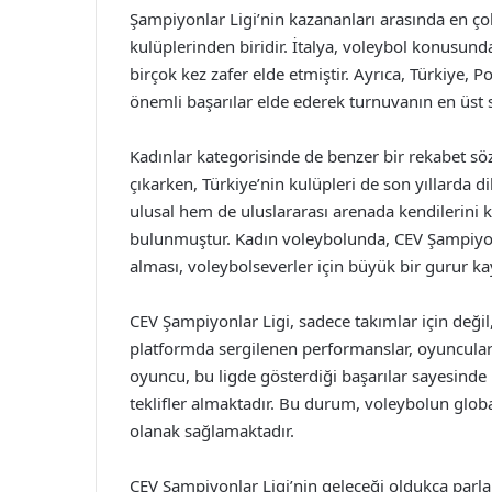
Şampiyonlar Ligi’nin kazananları arasında en çok
kulüplerinden biridir. İtalya, voleybol konusun
birçok kez zafer elde etmiştir. Ayrıca, Türkiye, P
önemli başarılar elde ederek turnuvanın en üst s
Kadınlar kategorisinde de benzer bir rekabet söz
çıkarken, Türkiye’nin kulüpleri de son yıllarda d
ulusal hem de uluslararası arenada kendilerini 
bulunmuştur. Kadın voleybolunda, CEV Şampiyonl
alması, voleybolseverler için büyük bir gurur k
CEV Şampiyonlar Ligi, sadece takımlar için değil
platformda sergilenen performanslar, oyuncuları
oyuncu, bu ligde gösterdiği başarılar sayesinde
teklifler almaktadır. Bu durum, voleybolun glob
olanak sağlamaktadır.
CEV Şampiyonlar Ligi’nin geleceği oldukça parlak