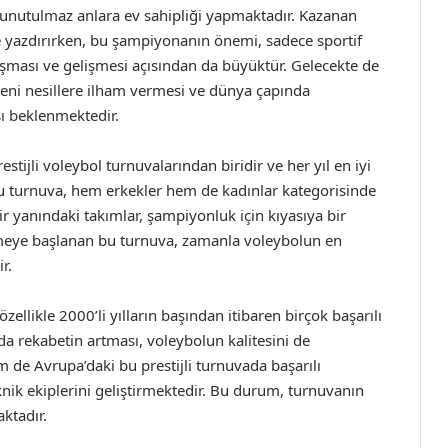
unutulmaz anlara ev sahipliği yapmaktadır. Kazanan
rle yazdırırken, bu şampiyonanın önemi, sadece sportif
şması ve gelişmesi açısından da büyüktür. Gelecekte de
yeni nesillere ilham vermesi ve dünya çapında
ı beklenmektedir.
tijli voleybol turnuvalarından biridir ve her yıl en iyi
Bu turnuva, hem erkekler hem de kadınlar kategorisinde
r yanındaki takımlar, şampiyonluk için kıyasıya bir
enmeye başlanan bu turnuva, zamanla voleybolun en
r.
ellikle 2000’li yılların başından itibaren birçok başarılı
nda rekabetin artması, voleybolun kalitesini de
m de Avrupa’daki bu prestijli turnuvada başarılı
nik ekiplerini geliştirmektedir. Bu durum, turnuvanın
aktadır.