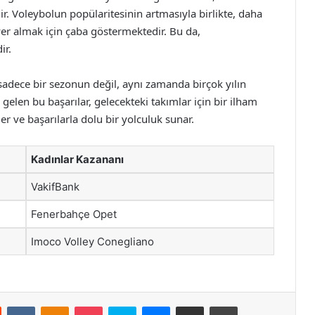
. Voleybolun popülaritesinin artmasıyla birlikte, daha
yer almak için çaba göstermektedir. Bu da,
ir.
sadece bir sezonun değil, aynı zamanda birçok yılın
elen bu başarılar, gelecekteki takımlar için bir ilham
r ve başarılarla dolu bir yolculuk sunar.
Kadınlar Kazananı
VakifBank
Fenerbahçe Opet
Imoco Volley Conegliano
st
Reddit
VKontakte
Odnoklassniki
Pocket
Skype
Messenger
E-Posta ile paylaş
Yazdır