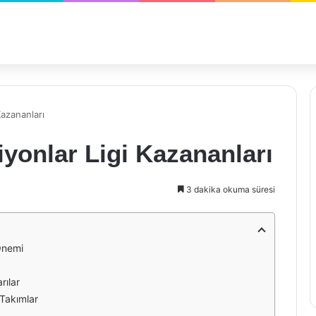
azananları
yonlar Ligi Kazananları
3 dakika okuma süresi
Önemi
rılar
 Takımlar