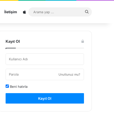
Sitemap
Arama
İletişim
yap
...
Kayıt Ol
Unuttunuz mu?
Beni hatırla
Kayıt Ol