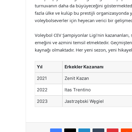
turnuvanın daha da büyüyeceğini göstermektedir
fazla ülke ve kulüp bu prestijli organizasyonda 
voleybolseverler için heyecan verici bir gelişmed
Voleybol CEV Şampiyonlar Ligi’nin kazananları, 
emeğini ve azmini temsil etmektedir. Geçmişten g
kaynağı olmaktadır. Her yeni sezon, yeni hikayele
Yıl
Erkekler Kazananı
2021
Zenit Kazan
2022
Itas Trentino
2023
Jastrzębski Węgiel
Facebook
X
LinkedIn
Tumblr
Pintere