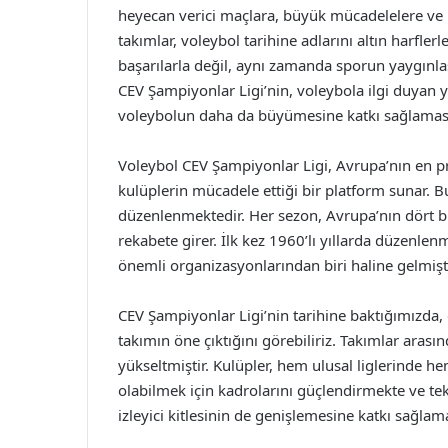
heyecan verici maçlara, büyük mücadelelere ve 
takımlar, voleybol tarihine adlarını altın harfle
başarılarla değil, aynı zamanda sporun yaygınla
CEV Şampiyonlar Ligi’nin, voleybola ilgi duyan 
voleybolun daha da büyümesine katkı sağlamas
Voleybol CEV Şampiyonlar Ligi, Avrupa’nın en pres
kulüplerin mücadele ettiği bir platform sunar. 
düzenlenmektedir. Her sezon, Avrupa’nın dört bi
rekabete girer. İlk kez 1960’lı yıllarda düzenl
önemli organizasyonlarından biri haline gelmişti
CEV Şampiyonlar Ligi’nin tarihine baktığımızda, öz
takımın öne çıktığını görebiliriz. Takımlar arası
yükseltmiştir. Kulüpler, hem ulusal liglerinde he
olabilmek için kadrolarını güçlendirmekte ve tek
izleyici kitlesinin de genişlemesine katkı sağlam