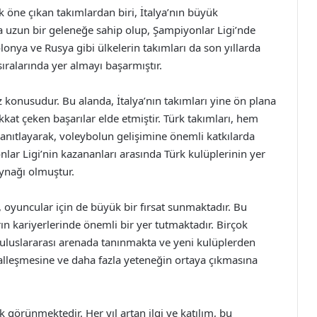
 öne çıkan takımlardan biri, İtalya’nın büyük
da uzun bir geleneğe sahip olup, Şampiyonlar Ligi’nde
olonya ve Rusya gibi ülkelerin takımları da son yıllarda
ıralarında yer almayı başarmıştır.
 konusudur. Bu alanda, İtalya’nın takımları yine ön plana
ikkat çeken başarılar elde etmiştir. Türk takımları, hem
kanıtlayarak, voleybolun gelişimine önemli katkılarda
ar Ligi’nin kazananları arasında Türk kulüplerinin yer
aynağı olmuştur.
, oyuncular için de büyük bir fırsat sunmaktadır. Bu
n kariyerlerinde önemli bir yer tutmaktadır. Birçok
 uluslararası arenada tanınmakta ve yeni kulüplerden
alleşmesine ve daha fazla yeteneğin ortaya çıkmasına
 görünmektedir. Her yıl artan ilgi ve katılım, bu