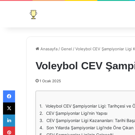
Anasayfa
/
Genel
/
Voleybol CEV Şampiyonlar Ligi K
Voleybol CEV Şampi
1 Ocak 2025
Facebook
X
Voleybol CEV Şampiyonlar Ligi: Tarihçesi ve 
CEV Şampiyonlar Ligi'nin Yapısı
LinkedIn
CEV Şampiyonlar Ligi Kazananları: Tarihi Başa
Pinterest
Son Yıllarda Şampiyonlar Ligi'nde Öne Çıkan
CEV Şampiyonlar Ligi'nin Geleceği