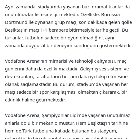
Aynı zamanda, stadyumda yaşanan bazı dramatik anlar da
unutulmazlar listesine girmektedir. Özellikle, Borussia
Dortmund ile oynanan grup maçı, son dakikada gelen golle
Beşiktaş’ın maçı 1-1 berabere bitirmesiyle tarihe geçti. Bu
tür anlar, futbolun sadece bir oyun olmadığını, aynı
zamanda duygusal bir deneyim sunduğunu göstermektedir.
Vodafone Arena’nın mimarisi ve teknolojik altyapısı, maç
günlerini daha da özel kılmaktadır. Gelişmiş ses sistemi ve
dev ekranları, taraftarların her anı daha iyi takip etmesine
olanak sağlamaktadır. Bu durum, stadyumda yaşanan her
maçı sadece bir spor karşılaşması olmaktan çıkararak, bir
etkinlik haline getirmektedir.
Vodafone Arena, Şampiyonlar Ligi’nde yaşanan unutulmaz
anlarla dolu bir mekan olmuştur. Hem Beşiktaş’ın tarihine
hem de Türk futboluna katkıda bulunan bu stadyum,
gelecekte de birçok unutulmaz anıya ev sahipliği yapmaya