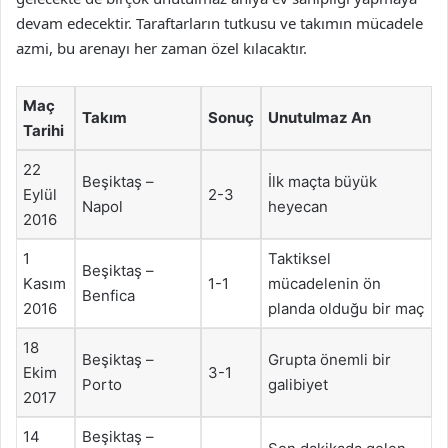
devam edecektir. Taraftarların tutkusu ve takımın mücadele
azmi, bu arenayı her zaman özel kılacaktır.
Maç
Takım
Sonuç
Unutulmaz An
Tarihi
22
Beşiktaş –
İlk maçta büyük
Eylül
2-3
Napol
heyecan
2016
1
Taktiksel
Beşiktaş –
Kasım
1-1
mücadelenin ön
Benfica
2016
planda olduğu bir maç
18
Beşiktaş –
Grupta önemli bir
Ekim
3-1
Porto
galibiyet
2017
14
Beşiktaş –