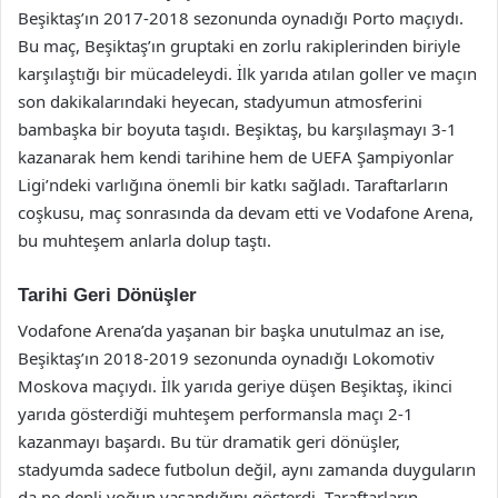
Beşiktaş’ın 2017-2018 sezonunda oynadığı Porto maçıydı.
Bu maç, Beşiktaş’ın gruptaki en zorlu rakiplerinden biriyle
karşılaştığı bir mücadeleydi. İlk yarıda atılan goller ve maçın
son dakikalarındaki heyecan, stadyumun atmosferini
bambaşka bir boyuta taşıdı. Beşiktaş, bu karşılaşmayı 3-1
kazanarak hem kendi tarihine hem de UEFA Şampiyonlar
Ligi’ndeki varlığına önemli bir katkı sağladı. Taraftarların
coşkusu, maç sonrasında da devam etti ve Vodafone Arena,
bu muhteşem anlarla dolup taştı.
Tarihi Geri Dönüşler
Vodafone Arena’da yaşanan bir başka unutulmaz an ise,
Beşiktaş’ın 2018-2019 sezonunda oynadığı Lokomotiv
Moskova maçıydı. İlk yarıda geriye düşen Beşiktaş, ikinci
yarıda gösterdiği muhteşem performansla maçı 2-1
kazanmayı başardı. Bu tür dramatik geri dönüşler,
stadyumda sadece futbolun değil, aynı zamanda duyguların
da ne denli yoğun yaşandığını gösterdi. Taraftarların