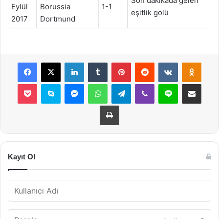
Son dakikada gelen
Eylül
Borussia
1-1
eşitlik golü
2017
Dortmund
Facebook
X
LinkedIn
Tumblr
Pinterest
Reddit
VKontakte
Odnok
Pocket
Skype
Messenger
WhatsApp
Telegram
Viber
Line
E-Posta ile payla
Yazdır
Kayıt Ol