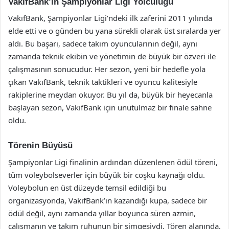
VakıfBank’ın Şampiyonlar Ligi Yolculuğu
VakıfBank, Şampiyonlar Ligi’ndeki ilk zaferini 2011 yılında
elde etti ve o günden bu yana sürekli olarak üst sıralarda yer
aldı. Bu başarı, sadece takım oyuncularının değil, aynı
zamanda teknik ekibin ve yönetimin de büyük bir özveri ile
çalışmasının sonucudur. Her sezon, yeni bir hedefle yola
çıkan VakıfBank, teknik taktikleri ve oyuncu kalitesiyle
rakiplerine meydan okuyor. Bu yıl da, büyük bir heyecanla
başlayan sezon, VakıfBank için unutulmaz bir finale sahne
oldu.
Törenin Büyüsü
Şampiyonlar Ligi finalinin ardından düzenlenen ödül töreni,
tüm voleybolseverler için büyük bir coşku kaynağı oldu.
Voleybolun en üst düzeyde temsil edildiği bu
organizasyonda, VakıfBank’ın kazandığı kupa, sadece bir
ödül değil, aynı zamanda yıllar boyunca süren azmin,
çalışmanın ve takım ruhunun bir simgesiydi. Tören alanında,