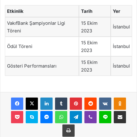
Etkinlik
Tarih
Yer
VakıfBank Şampiyonlar Ligi
15 Ekim
İstanbul
Töreni
2023
15 Ekim
Ödül Töreni
İstanbul
2023
15 Ekim
Gösteri Performansları
İstanbul
2023
Facebook
X
LinkedIn
Tumblr
Pinterest
Reddit
VKontakte
Odnok
Pocket
Skype
Messenger
WhatsApp
Telegram
Viber
Line
E-Posta ile payla
Yazdır