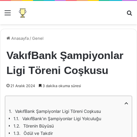
Menü
Ar
Anasayfa
/
Genel
VakıfBank Şampiyonlar
Ligi Töreni Coşkusu
21 Aralık 2024
3 dakika okuma süresi
VakıfBank Şampiyonlar Ligi Töreni Coşkusu
VakıfBank'ın Şampiyonlar Ligi Yolculuğu
Törenin Büyüsü
Ödül ve Takdir