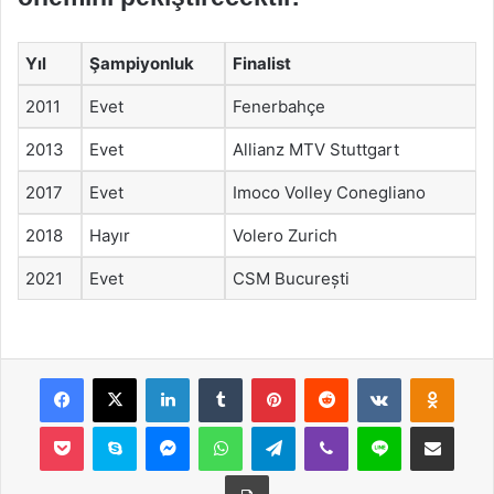
Yıl
Şampiyonluk
Finalist
2011
Evet
Fenerbahçe
2013
Evet
Allianz MTV Stuttgart
2017
Evet
Imoco Volley Conegliano
2018
Hayır
Volero Zurich
2021
Evet
CSM București
Facebook
X
LinkedIn
Tumblr
Pinterest
Reddit
VKontakte
Odnok
Pocket
Skype
Messenger
WhatsApp
Telegram
Viber
Line
E-Posta ile payla
Yazdır