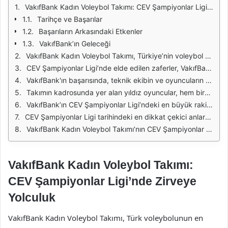
VakıfBank Kadın Voleybol Takımı: CEV Şampiyonlar Ligi'nde Zirveye Yolculuk
Tarihçe ve Başarılar
Başarıların Arkasındaki Etkenler
VakıfBank’ın Geleceği
VakıfBank Kadın Voleybol Takımı, Türkiye’nin voleybol alanındaki en önemli başarılarından birini CEV Şampiyonlar Ligi'nde elde etmiştir. 2011 yılında başladığı bu başarı yolculuğu, takımın uluslararası alanda ne denli etkili olduğunu göstermektedir. Her sezon, dünya çapında önde gelen takımlarla mücadele eden VakıfBank, bu organizasyonda sürekli olarak kendini geliştirmekte ve yenilikler yapmaktadır.
CEV Şampiyonlar Ligi’nde elde edilen zaferler, VakıfBank’ın sadece Türkiye’de değil, Avrupa’da da voleybolun en üst seviyede temsilcisi olmasına olanak sağlamıştır. Takım, bu başarıları ile birlikte hem taraftarlarını hem de voleybolseverleri gururlandırmıştır. Özellikle 2013 ve 2017 yıllarında kazandığı şampiyonluklar, takımın tarihine altın harflerle yazılmıştır.
VakıfBank'ın başarısında, teknik ekibin ve oyuncuların yüksek motivasyonu büyük rol oynamaktadır. Başarılı antrenörler ve deneyimli sporcular, takımın oyun stratejilerini sürekli olarak geliştirerek rakiplerine karşı avantaj sağlamaktadır. Bu durum, VakıfBank’ın her sezon güçlü bir performans sergilemesine yardımcı olmaktadır.
Takımın kadrosunda yer alan yıldız oyuncular, hem bireysel yetenekleriyle hem de takım oyunundaki uyumlarıyla dikkat çekmektedir. Özellikle uluslararası turnuvalarda gösterdikleri performans, VakıfBank’ın başarısının temel taşlarından biridir. Oyuncuların profesyonel disiplini ve yüksek seviyedeki teknik becerileri, takımın her zaman üst sıralarda yer almasını sağlamaktadır.
VakıfBank’ın CEV Şampiyonlar Ligi’ndeki en büyük rakipleri arasında yer alan takımlar, sürekli olarak gelişim göstermekte ve zorlu mücadeleler sunmaktadır. Ancak, VakıfBank’ın bu rekabet ortamında gösterdiği üstün performans, onu daima ön planda tutmaktadır. Bu zorlu mücadeleler, takımın daha da güçlenmesine ve uluslararası arenada kendini kanıtlamasına yardımcı olmaktadır.
CEV Şampiyonlar Ligi tarihindeki en dikkat çekici anlardan biri, VakıfBank’ın büyük bir azimle finale yükseldiği ve burada gösterdiği etkileyici performanstır. Bu tür anlar, takımın tarihine damga vuran anılar arasında yer almakta ve taraftarlar için unutulmaz bir deneyim sunmaktadır. Her zafer, takımın motivasyonunu artırmakta ve yeni hedefler belirlemelerine yol açmaktadır.
VakıfBank Kadın Voleybol Takımı’nın CEV Şampiyonlar Ligi’ndeki başarıları, Türk voleybolunun uluslararası arenada nasıl bir güç haline geldiğini göstermektedir. Bu başarılar, sadece takımı değil, aynı zamanda ülke voleybolunu da olumlu bir şekilde etkilemekte ve yeni nesil sporculara ilham kaynağı olmaktadır. Gelecek sezonlarda da bu başarıların devam etmesi, Türk voleybolunun ve VakıfBank’ın uluslararası düzeydeki önemini pekiştirecektir.
VakıfBank Kadın Voleybol Takımı:
CEV Şampiyonlar Ligi’nde Zirveye
Yolculuk
VakıfBank Kadın Voleybol Takımı, Türk voleybolunun en