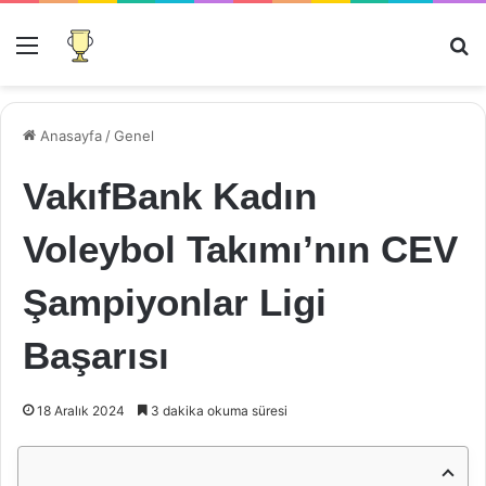
Menü
Ar
Anasayfa
/
Genel
VakıfBank Kadın
Voleybol Takımı’nın CEV
Şampiyonlar Ligi
Başarısı
18 Aralık 2024
3 dakika okuma süresi