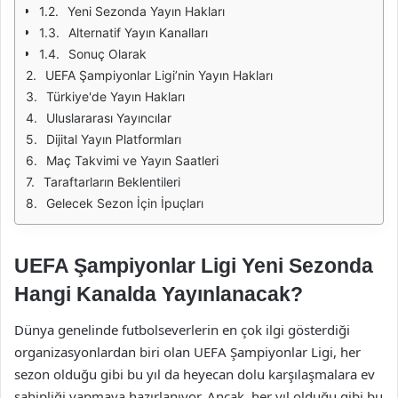
Yeni Sezonda Yayın Hakları
Alternatif Yayın Kanalları
Sonuç Olarak
UEFA Şampiyonlar Ligi’nin Yayın Hakları
Türkiye'de Yayın Hakları
Uluslararası Yayıncılar
Dijital Yayın Platformları
Maç Takvimi ve Yayın Saatleri
Taraftarların Beklentileri
Gelecek Sezon İçin İpuçları
UEFA Şampiyonlar Ligi Yeni Sezonda
Hangi Kanalda Yayınlanacak?
Dünya genelinde futbolseverlerin en çok ilgi gösterdiği
organizasyonlardan biri olan UEFA Şampiyonlar Ligi, her
sezon olduğu gibi bu yıl da heyecan dolu karşılaşmalara ev
sahipliği yapmaya hazırlanıyor. Ancak, her yıl olduğu gibi bu