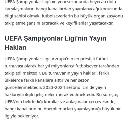
UEFA Şampiyonlar Ligi’nin yeni sezonunda heyecan dolu
karşılaşmaların hangi kanallardan yayınlanacağı konusunda
bilgi sahibi olmak, futbolseverlerin bu büyük organizasyonu
takip etme şansını artıracak ve keyifli anlar yaşatacaktır.
UEFA Şampiyonlar Ligi’nin Yayın
Hakları
UEFA Şampiyonlar Ligi, Avrupa’nın en prestijli futbol
turnuvası olarak her yıl milyonlarca futbolsever tarafından
takip edilmektedir. Bu turnuvanın yayın hakları, farklı
ülkelerde farklı kanallara aittir ve her sezon
güncellenmektedir. 2023-2024 sezonu için de yayın
haklarıyla ilgili gelişmeler merak edilmektedir. Bu süreçte,
UEFA’nın belirlediği kurallar ve anlaşmalar çerçevesinde,
hangi kanalların bu önemli maçları yayınlayacağı büyük bir
ilgiyle bekleniyor.