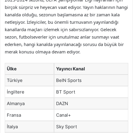
birçok sürpriz ve heyecan vaat ediyor. Yayın haklarının hangi
kanalda olduğu, sezonun başlamasına az bir zaman kala
netleşiyor. İzleyiciler, bu önemli turnuvanın yayınlandığı
kanallarda maçları izlemek için sabırsızlanıyor. Gelecek
sezon, futbolseverler için unutulmaz anlar sunmayı vaat
ederken, hangi kanalda yayınlanacağı sorusu da büyük bir
merak konusu olmaya devam ediyor.
Ülke
Yayıncı Kanal
Türkiye
BeIN Sports
İngiltere
BT Sport
Almanya
DAZN
Fransa
Canal+
İtalya
Sky Sport