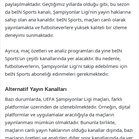
paylaşılmaktadır. Geçtiğimiz yıllarda olduğu gibi, bu sezon
da beIN Sports kanalı, Şampiyonlar Ligi’nin yayın haklarına
sahip olan ana kanaldır. beIN Sports, maçları canlı olarak
yayınlamakta ve futbolseverlere yüksek kaliteli bir izleme
deneyimi sunmaktadır.
Ayrıca, maç özetleri ve analiz programları da yine beIN
Sports’un çeşitli kanallarında yer alacaktır. Bu nedenle,
futbolseverlerin, Şampiyonlar Ligi’ni takip edebilmesi için
beIN Sports aboneliği edinmeleri gerekmektedir.
Alternatif Yayın Kanalları
Bazı durumlarda, UEFA Şampiyonlar Ligi maçları, farklı
platformlar üzerinden de izlenebilmektedir. Örneğin, dijital
platformlar ve uygulamalar aracılığıyla da maçların
yayınlanması mümkün olmaktadır. Bununla birlikte,
maçların canlı yayın haklarının olduğu kanallar dışında, bazı
maçların özetleri ve analizleri diğer spor kanallarında da yer