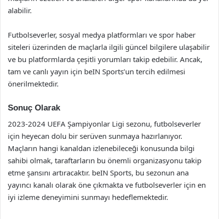
alabilir.
Futbolseverler, sosyal medya platformları ve spor haber
siteleri üzerinden de maçlarla ilgili güncel bilgilere ulaşabilir
ve bu platformlarda çeşitli yorumları takip edebilir. Ancak,
tam ve canlı yayın için beIN Sports’un tercih edilmesi
önerilmektedir.
Sonuç Olarak
2023-2024 UEFA Şampiyonlar Ligi sezonu, futbolseverler
için heyecan dolu bir serüven sunmaya hazırlanıyor.
Maçların hangi kanaldan izlenebileceği konusunda bilgi
sahibi olmak, taraftarların bu önemli organizasyonu takip
etme şansını artıracaktır. beIN Sports, bu sezonun ana
yayıncı kanalı olarak öne çıkmakta ve futbolseverler için en
iyi izleme deneyimini sunmayı hedeflemektedir.