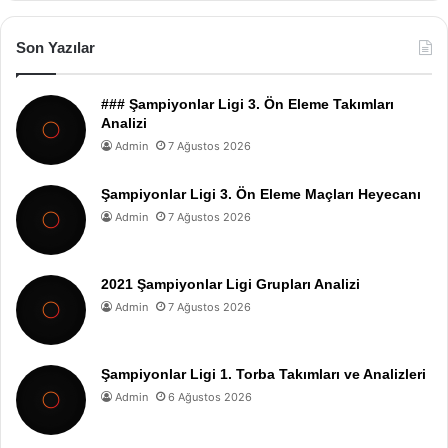
Son Yazılar
### Şampiyonlar Ligi 3. Ön Eleme Takımları
Analizi
Admin
7 Ağustos 2026
Şampiyonlar Ligi 3. Ön Eleme Maçları Heyecanı
Admin
7 Ağustos 2026
2021 Şampiyonlar Ligi Grupları Analizi
Admin
7 Ağustos 2026
Şampiyonlar Ligi 1. Torba Takımları ve Analizleri
Admin
6 Ağustos 2026