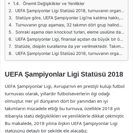
Önemli Değişiklikler ve Yenilikler
UEFA Şampiyonlar Ligi Statüsü 2018, turnuvanın organizasyonu ve işleyişi hakkında detaylı bilgiler sunmaktadır. Bu statü, UEFA'nın Avrupa'nın en prestijli kulüp turnuvasını nasıl yöneteceğine dair temel kuralları belirler. Statü, kulüplerin katılım koşullarından, maçların nasıl oynanacağına ve turnuvanın aşamalarına kadar birçok önemli detayı kapsamaktadır.
Statüye göre, UEFA Şampiyonlar Ligi'ne katılma hakkı, ulusal liglerde belirli başarılar elde eden takımlara verilmektedir. Her ülkenin lig sıralamasına göre belirli sayıda takım, doğrudan grup aşamasına katılma hakkı kazanırken, diğer takımlar ön eleme turlarında mücadele etmektedir. Bu durum, her sezon farklılık gösterebilir ve UEFA'nın lig katsayılarına bağlı olarak belirlenir.
Turnuvanın grup aşaması, 32 takımın dört grup halinde mücadele etmesiyle başlar. Her grup, takımların birbirleriyle ikişer kez oynadığı bir formatta düzenlenir. Bu aşamada, en iyi iki takım bir üst tura geçerken, üçüncü olan takım UEFA Avrupa Ligi'nde mücadele etmeye devam eder. Bu sistem, takımların birbirleriyle rekabet etme şansını artırarak, daha heyecan verici bir turnuva sunar.
Sonraki aşama olan knockout turları, eleme usulüne dayalı olarak gerçekleştirilir. Bu turlarda, grup aşamasını başarıyla geçen takımlar çift maçlı sistemle karşılaşırlar. Her iki maçın toplam skoruna göre, en yüksek skoru elde eden takım bir üst tura geçer. Bu aşama, takımların stratejik oyun anlayışlarını ve dayanıklılıklarını test eden heyecan verici bir süreçtir.
UEFA Şampiyonlar Ligi, finansal açıdan da büyük bir öneme sahiptir. Turnuvaya katılan takımlar, medya hakları, sponsorluk gelirleri ve bilet satışları gibi çeşitli kaynaklardan önemli gelir elde ederler. Bu, kulüplerin bütçelerini ve mali yapısını olumlu yönde etkileyerek, daha iyi oyuncular transfer etme ve altyapı yatırımları yapma fırsatı sağlar.
Statüde, disiplin kurallarına da yer verilmektedir. Takımların, UEFA'nın belirlediği kurallara uyması beklenir. Aksi takdirde, cezalarla karşılaşabilirler. Bu, turnuvanın adil bir şekilde yönetilmesi ve rekabetin sağlıklı bir ortamda gerçekleşmesi için önemlidir. Disiplin süreçlerinin şeffaf bir şekilde yürütülmesi, kulüplerin ve oyuncuların kurallara uyumunu artırır.
UEFA Şampiyonlar Ligi Statüsü 2018, turnuvanın organizasyonu, katılım koşulları ve disiplin kuralları gibi birçok önemli detayı içermektedir. Bu statü, her yıl dünya genelinden en iyi kulüplerin mücadele ettiği bu prestijli turnuvanın sorunsuz bir şekilde gerçekleşmesini sağlar. Kulüplerin ve taraftarların büyük bir heyecanla takip ettiği bu organizasyon, Avrupa futbolunun en üst düzey temsilcisi olarak öne çıkmaktadır.
UEFA Şampiyonlar Ligi Statüsü 2018
UEFA Şampiyonlar Ligi, Avrupa’nın en prestijli kulüp futbol
turnuvası olarak, yıllardır futbolseverlerin ilgi odağı
olmuştur. Her yıl dünyanın dört bir yanından en iyi
takımların mücadele ettiği bu turnuva, özellikle 2018 yılı
itibarıyla statü değişiklikleri ve yeniliklerle dikkat çekmiştir.
Bu makalede, 2018 yılına ilişkin UEFA Şampiyonlar Ligi
statüsünü detaylı bir şekilde ele alacağız.