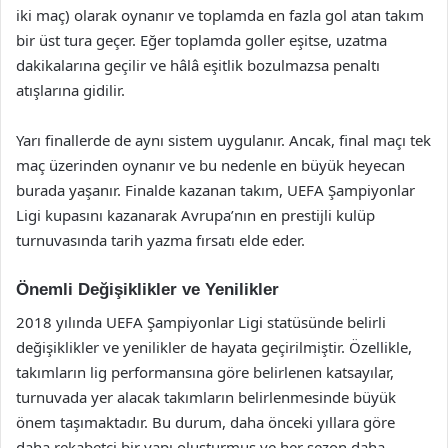
iki maç) olarak oynanır ve toplamda en fazla gol atan takım
bir üst tura geçer. Eğer toplamda goller eşitse, uzatma
dakikalarına geçilir ve hâlâ eşitlik bozulmazsa penaltı
atışlarına gidilir.
Yarı finallerde de aynı sistem uygulanır. Ancak, final maçı tek
maç üzerinden oynanır ve bu nedenle en büyük heyecan
burada yaşanır. Finalde kazanan takım, UEFA Şampiyonlar
Ligi kupasını kazanarak Avrupa’nın en prestijli kulüp
turnuvasında tarih yazma fırsatı elde eder.
Önemli Değişiklikler ve Yenilikler
2018 yılında UEFA Şampiyonlar Ligi statüsünde belirli
değişiklikler ve yenilikler de hayata geçirilmiştir. Özellikle,
takımların lig performansına göre belirlenen katsayılar,
turnuvada yer alacak takımların belirlenmesinde büyük
önem taşımaktadır. Bu durum, daha önceki yıllara göre
daha rekabetçi bir yapı oluşturmuş ve her sezon daha