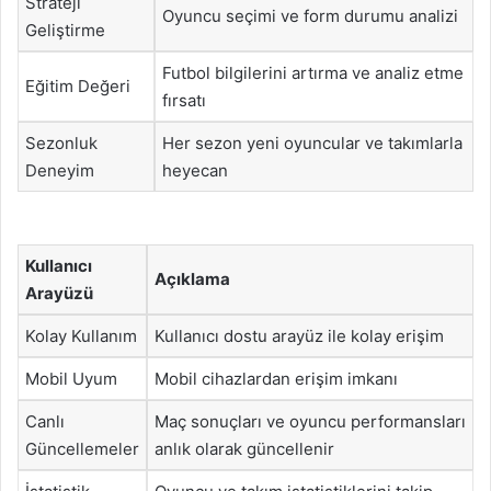
Strateji
Oyuncu seçimi ve form durumu analizi
Geliştirme
Futbol bilgilerini artırma ve analiz etme
Eğitim Değeri
fırsatı
Sezonluk
Her sezon yeni oyuncular ve takımlarla
Deneyim
heyecan
Kullanıcı
Açıklama
Arayüzü
Kolay Kullanım
Kullanıcı dostu arayüz ile kolay erişim
Mobil Uyum
Mobil cihazlardan erişim imkanı
Canlı
Maç sonuçları ve oyuncu performansları
Güncellemeler
anlık olarak güncellenir