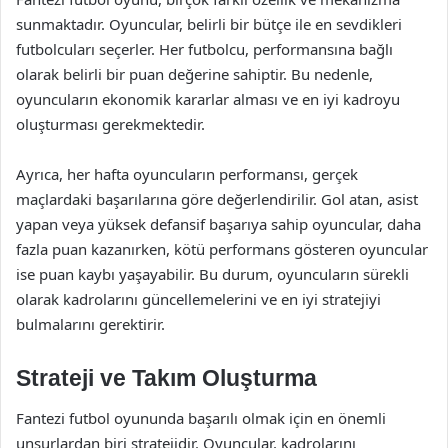
sunmaktadır. Oyuncular, belirli bir bütçe ile en sevdikleri
futbolcuları seçerler. Her futbolcu, performansına bağlı
olarak belirli bir puan değerine sahiptir. Bu nedenle,
oyuncuların ekonomik kararlar alması ve en iyi kadroyu
oluşturması gerekmektedir.
Ayrıca, her hafta oyuncuların performansı, gerçek
maçlardaki başarılarına göre değerlendirilir. Gol atan, asist
yapan veya yüksek defansif başarıya sahip oyuncular, daha
fazla puan kazanırken, kötü performans gösteren oyuncular
ise puan kaybı yaşayabilir. Bu durum, oyuncuların sürekli
olarak kadrolarını güncellemelerini ve en iyi stratejiyi
bulmalarını gerektirir.
Strateji ve Takım Oluşturma
Fantezi futbol oyununda başarılı olmak için en önemli
unsurlardan biri stratejidir. Oyuncular, kadrolarını