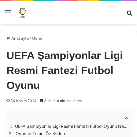
Menü
Ar
Anasayfa
/
Genel
UEFA Şampiyonlar Ligi
Resmi Fantezi Futbol
Oyunu
30 Kasım 2024
3 dakika okuma süresi
UEFA Şampiyonlar Ligi Resmi Fantezi Futbol Oyunu Nedir?
Oyunun Temel Özellikleri