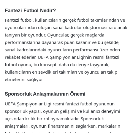
Fantezi Futbol Nedir?
Fantezi futbol, kullanıcıların gerçek futbol takımlarından ve
oyuncularından oluşan sanal kadrolar oluşturmasına olanak
tanıyan bir oyundur. Oyuncular, gerçek maçlarda
performanslarına dayanarak puan kazanır ve bu şekilde,
sanal kadrolarındaki oyuncuların performansı üzerinden
rekabet ederler. UEFA Şampiyonlar Ligi’nin resmi fantezi
futbol oyunu, bu konsepti daha da ileriye taşıyarak,
kullanıcıların en sevdikleri takımları ve oyuncuları takip
etmelerini sağlıyor.
Sponsorluk Anlaşmalarının Önemi
UEFA Şampiyonlar Ligi resmi fantezi futbol oyununun
sponsorluk yapısı, oyunun gelişimi ve kullanıcı deneyimi
açısından kritik bir rol oynamaktadır. Sponsorluk
anlaşmaları, oyunun finansmanını sağlarken, markaların