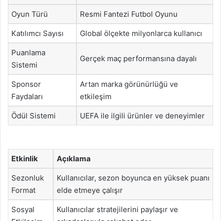
Oyun Türü
Resmi Fantezi Futbol Oyunu
Katılımcı Sayısı
Global ölçekte milyonlarca kullanıcı
Puanlama
Gerçek maç performansına dayalı
Sistemi
Sponsor
Artan marka görünürlüğü ve
Faydaları
etkileşim
Ödül Sistemi
UEFA ile ilgili ürünler ve deneyimler
Etkinlik
Açıklama
Sezonluk
Kullanıcılar, sezon boyunca en yüksek puanı
Format
elde etmeye çalışır
Sosyal
Kullanıcılar stratejilerini paylaşır ve