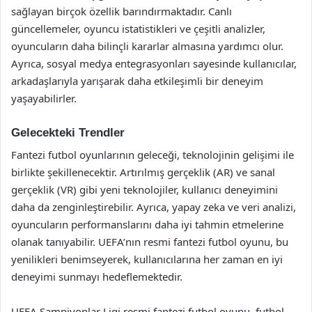
sağlayan birçok özellik barındırmaktadır. Canlı
güncellemeler, oyuncu istatistikleri ve çeşitli analizler,
oyuncuların daha bilinçli kararlar almasına yardımcı olur.
Ayrıca, sosyal medya entegrasyonları sayesinde kullanıcılar,
arkadaşlarıyla yarışarak daha etkileşimli bir deneyim
yaşayabilirler.
Gelecekteki Trendler
Fantezi futbol oyunlarının geleceği, teknolojinin gelişimi ile
birlikte şekillenecektir. Artırılmış gerçeklik (AR) ve sanal
gerçeklik (VR) gibi yeni teknolojiler, kullanıcı deneyimini
daha da zenginleştirebilir. Ayrıca, yapay zeka ve veri analizi,
oyuncuların performanslarını daha iyi tahmin etmelerine
olanak tanıyabilir. UEFA’nın resmi fantezi futbol oyunu, bu
yenilikleri benimseyerek, kullanıcılarına her zaman en iyi
deneyimi sunmayı hedeflemektedir.
UEFA Şampiyonlar Ligi resmi fantezi futbol oyunu, futbol