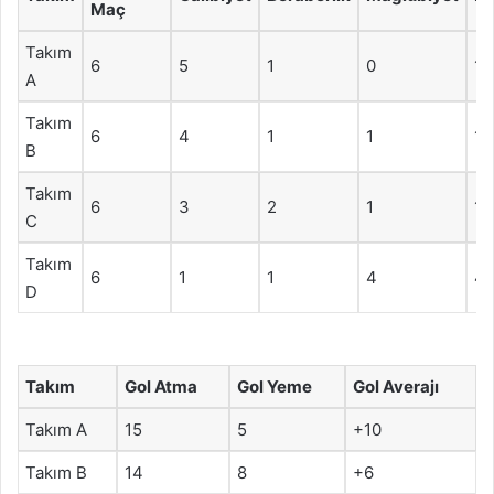
Maç
Takım
6
5
1
0
16
A
Takım
6
4
1
1
13
B
Takım
6
3
2
1
11
C
Takım
6
1
1
4
4
D
Takım
Gol Atma
Gol Yeme
Gol Averajı
Takım A
15
5
+10
Takım B
14
8
+6