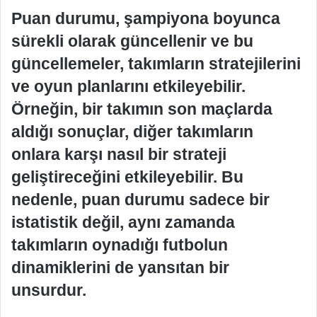
Puan durumu, şampiyona boyunca
sürekli olarak güncellenir ve bu
güncellemeler, takımların stratejilerini
ve oyun planlarını etkileyebilir.
Örneğin, bir takımın son maçlarda
aldığı sonuçlar, diğer takımların
onlara karşı nasıl bir strateji
geliştireceğini etkileyebilir. Bu
nedenle, puan durumu sadece bir
istatistik değil, aynı zamanda
takımların oynadığı futbolun
dinamiklerini de yansıtan bir
unsurdur.