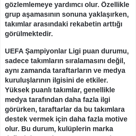
gözlemlemeye yardımcı olur. Özellikle
grup aşamasının sonuna yaklaşırken,
takımlar arasındaki rekabetin arttığı
görülmektedir.
UEFA Şampiyonlar Ligi puan durumu,
sadece takımların sıralamasını değil,
aynı zamanda taraftarların ve medya
kuruluşlarının ilgisini de etkiler.
Yüksek puanlı takımlar, genellikle
medya tarafından daha fazla ilgi
görürken, taraftarlar da bu takımlara
destek vermek için daha fazla motive
olur. Bu durum, kulüplerin marka