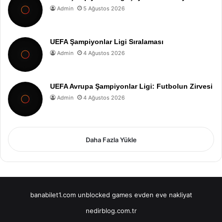
Admin
5 Ağustos 2026
UEFA Şampiyonlar Ligi Sıralaması
Admin
4 Ağustos 2026
UEFA Avrupa Şampiyonlar Ligi: Futbolun Zirvesi
Admin
4 Ağustos 2026
Daha Fazla Yükle
banabilet1.com
unblocked games
evden eve nakliyat
nedirblog.com.tr