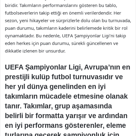
biridir. Takımların performanslarını gösteren bu tablo,
futbolseverlerin takip ettiği en önemli verilerdendir. Her
sezon, yeni hikayeler ve sürprizlerle dolu olan bu turnuvada,
puan durumu, takımların kaderini belirlemede kritik bir rol
oynamaktadır. Bu nedenle, UEFA Şampiyonlar Ligi’ni takip
eden herkes için puan durumu, sürekli güncellenen ve
dikkatle izlenen bir unsurdur.
UEFA Şampiyonlar Ligi, Avrupa’nın en
prestijli kulüp futbol turnuvasıdır ve
her yıl dünya genelinden en iyi
takımların mücadele etmesine olanak
tanır. Takımlar, grup aşamasında
belirli bir formatta yarışır ve ardından
en iyi performans gösterenler, eleme
turlarına geçerek şampiyonluk için