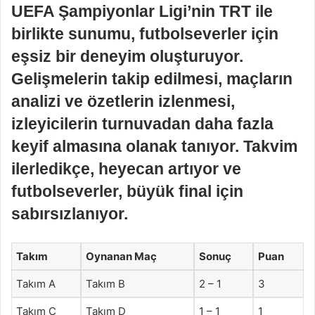
UEFA Şampiyonlar Ligi’nin TRT ile
birlikte sunumu, futbolseverler için
eşsiz bir deneyim oluşturuyor.
Gelişmelerin takip edilmesi, maçların
analizi ve özetlerin izlenmesi,
izleyicilerin turnuvadan daha fazla
keyif almasına olanak tanıyor. Takvim
ilerledikçe, heyecan artıyor ve
futbolseverler, büyük final için
sabırsızlanıyor.
Takım
Oynanan Maç
Sonuç
Puan
Takım A
Takım B
2 – 1
3
Takım C
Takım D
1 – 1
1