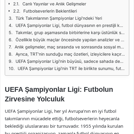
Canlı Yayınlar ve Anlık Gelişmeler
Futbolseverlerin Beklentileri
Türk Takımlarının Şampiyonlar Ligi'ndeki Yeri
UEFA Şampiyonlar Ligi, futbol dünyasının en prestijli kulüp turnuvası olarak her sezon milyonlarca izleyiciye ev sahipliği yapmaktadır. Bu yıl da heyecan dorukta, takımlar gruplar aşamasında kıyasıya mücadele ediyor. TRT, bu önemli organizasyonu takip eden futbolseverler için anlık gelişmeleri, maç özetlerini ve puan durumlarını sunarak, izleyicilerine kaçırılmayacak bir deneyim yaşatıyor.
Takımlar, grup aşamasında birbirlerine karşı üstünlük sağlamak için sahada ter döküyor. Her maçın önemi büyük, çünkü her puan, bir sonraki aşamaya geçişte belirleyici oluyor. TRT'nin sağladığı anlık bilgiler, taraftarların bu mücadeleleri daha yakından takip etmelerine olanak tanıyor. Öne çıkan takımlar arasında Avrupa'nın devleri yer alırken, sürpriz sonuçlar da futbolun heyecanını artırıyor.
Özellikle büyük maçlar öncesinde yapılan analizler ve yorumlar, izleyicilere maçın gidişatını tahmin etme şansı veriyor. TRT'nin geniş yorumcu kadrosu, futbolseverlerin takımlarını daha iyi anlamalarına yardımcı oluyor. Bu yıl, bazı takımlar beklenmedik performanslar sergileyerek, turnuvanın en dikkat çeken isimleri haline geldi.
Anlık gelişmeler, maç sırasında ve sonrasında sosyal medya üzerinden de hızla yayılıyor. TRT, bu güncellemeleri izleyicilerine ulaştırarak, futbolseverlerin maçla ilgili bilgi akışına dahil olmalarını sağlıyor. Özellikle gol anları, kırmızı kartlar ve önemli pozisyonlar anlık olarak paylaşılmakta, bu da izleyicilerin heyecanını artırıyor.
Ayrıca, TRT'nin sunduğu maç özetleri, izleyicilere kaçırdıkları anların tekrar izlenmesini sağlıyor. Bu özetler, maç bitiminden hemen sonra yayınlanarak, futbolseverlerin günün önemli olaylarını hızlıca takip etmesine imkan tanıyor. Spor programları, bu özetlerle zenginleşiyor ve izleyicilerin futbol hakkında daha fazla bilgi edinmelerine yardımcı oluyor.
UEFA Şampiyonlar Ligi'nin büyüsü, sadece sahada değil, ekran başında da sürüyor. TRT, bu büyüyü yaşatmak için çalışıyor ve her maçı izleyicilerine en iyi şekilde sunmaya çabalıyor. Anlık gelişmeler, analizler ve özetler, futbol tutkunlarının bu heyecana ortak olmasını sağlıyor.
UEFA Şampiyonlar Ligi'nin TRT ile birlikte sunumu, futbolseverler için eşsiz bir deneyim oluşturuyor. Gelişmelerin takip edilmesi, maçların analizi ve özetlerin izlenmesi, izleyicilerin turnuvadan daha fazla keyif almasına olanak tanıyor. Takvim ilerledikçe, heyecan artıyor ve futbolseverler, büyük final için sabırsızlanıyor.
UEFA Şampiyonlar Ligi: Futbolun
Zirvesine Yolculuk
UEFA Şampiyonlar Ligi, her yıl Avrupa’nın en iyi futbol
takımlarının mücadele ettiği, futbolseverlerin heyecanla
beklediği uluslararası bir turnuvadır. 1955 yılında kurulan
bu prestijli organizasyon, zamanla futbol dünyasının en