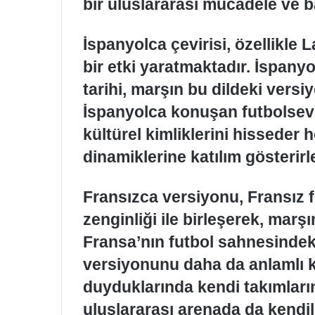
bir uluslararası mücadele ve b
İspanyolca çevirisi, özellikle
bir etki yaratmaktadır. İspany
tarihi, marşın bu dildeki versi
İspanyolca konuşan futbolseve
kültürel kimliklerini hisseder
dinamiklerine katılım gösterirle
Fransızca versiyonu, Fransız f
zenginliği ile birleşerek, marş
Fransa’nın futbol sahnesindek
versiyonunu daha da anlamlı kı
duyduklarında kendi takımları
uluslararası arenada da kendile