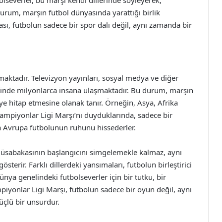
bolseverler, bu marşı kendi dillerinde söyleyerek,
 durum, marşın futbol dünyasında yarattığı birlik
sı, futbolun sadece bir spor dalı değil, aynı zamanda bir
maktadır. Televizyon yayınları, sosyal medya ve diğer
nelinde milyonlarca insana ulaşmaktadır. Bu durum, marşın
leye hitap etmesine olanak tanır. Örneğin, Asya, Afrika
ampiyonlar Ligi Marşı’nı duyduklarında, sadece bir
 Avrupa futbolunun ruhunu hissederler.
müsabakasının başlangıcını simgelemekle kalmaz, aynı
terir. Farklı dillerdeki yansımaları, futbolun birleştirici
dünya genelindeki futbolseverler için bir tutku, bir
piyonlar Ligi Marşı, futbolun sadece bir oyun değil, aynı
çlü bir unsurdur.