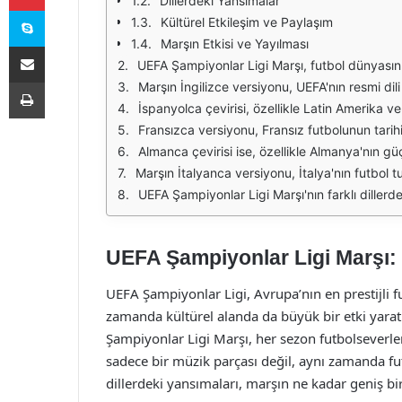
Dillerdeki Yansımalar
Skype
Kültürel Etkileşim ve Paylaşım
Marşın Etkisi ve Yayılması
E-Posta ile paylaş
UEFA Şampiyonlar Ligi Marşı, futbol dünyasının en tanınan melodilerinden biri olarak, sadece sporun değil, aynı zamanda kültürel etkileşimin de bir simgesi haline gelmiştir. Marşın farklı dillerdeki yansımaları, onun evrense
Yazdır
Marşın İngilizce versiyonu, UEFA'nın resmi dili olarak kabul edilmekte ve dünya genelinde en çok duyulan versiyonudur. Bu versiyon, İngilizce konuşan ülkelerde ve d
İspanyolca çevirisi, özellikle Latin Amerika ve İspanya'da büyük bir etki yaratmaktadır. İspanyol futbolunun zengin kültürü ve tarihi, marşın bu dildeki ver
Fransızca versiyonu, Fransız futbolunun tarihi ve kültürel zenginliği ile birleşerek, marşın duygusal tonunu artırmaktadır. Fransa'nın futbol sahnesindeki önemi, mar
Almanca çevirisi ise, özellikle Almanya'nın güçlü futbol geleneğiyle birleşerek, marşın coşkusunu artırmaktadır. Almanya'nın futbol kültürü, taraf
Marşın İtalyanca versiyonu, İtalya'nın futbol tutkusu ve tarihi ile bütünleşir. İtalyan futbolu, dünya çapında tanınan bir marka haline gelmiştir ve bu bağlamda marşın İtalyan ve
UEFA Şampiyonlar Ligi Marşı'nın farklı dillerdeki yansımaları, bu melodinin evrensel bir dil oluşturduğunu gösterir. Her dil, marşı kendi kültürel bağlam
UEFA Şampiyonlar Ligi Marşı:
UEFA Şampiyonlar Ligi, Avrupa’nın en prestijli f
zamanda kültürel alanda da büyük bir etki yarat
Şampiyonlar Ligi Marşı, her sezon futbolseverler
sadece bir müzik parçası değil, aynı zamanda fut
dillerdeki yansımaları, marşın ne kadar geniş b