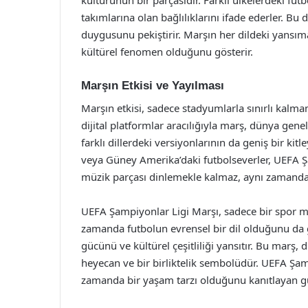
kültürünün bir parçasıdır. Farklı ülkelerdeki fut
takımlarına olan bağlılıklarını ifade ederler. Bu
duygusunu pekiştirir. Marşın her dildeki yansıma
kültürel fenomen olduğunu gösterir.
Marşın Etkisi ve Yayılması
Marşın etkisi, sadece stadyumlarla sınırlı kalma
dijital platformlar aracılığıyla marş, dünya ge
farklı dillerdeki versiyonlarının da geniş bir kit
veya Güney Amerika’daki futbolseverler, UEFA Ş
müzik parçası dinlemekle kalmaz, aynı zamanda
UEFA Şampiyonlar Ligi Marşı, sadece bir spor 
zamanda futbolun evrensel bir dil olduğunu da gös
gücünü ve kültürel çeşitliliği yansıtır. Bu marş, 
heyecan ve bir birliktelik sembolüdür. UEFA Şam
zamanda bir yaşam tarzı olduğunu kanıtlayan gü