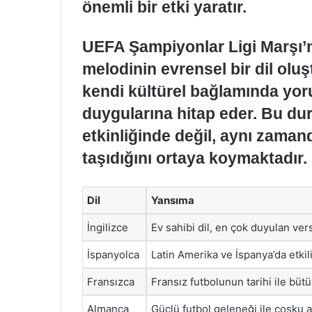
önemli bir etki yaratır.
UEFA Şampiyonlar Ligi Marşı’nı
melodinin evrensel bir dil oluş
kendi kültürel bağlamında yor
duygularına hitap eder. Bu du
etkinliğinde değil, aynı zaman
taşıdığını ortaya koymaktadır.
Dil
Yansıma
İngilizce
Ev sahibi dil, en çok duyulan ver
İspanyolca
Latin Amerika ve İspanya’da etkil
Fransızca
Fransız futbolunun tarihi ile bütü
Almanca
Güçlü futbol geleneği ile coşku ar