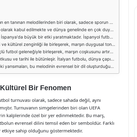
l bir dil konuştuğunu gösterir. Her dil, marşı kendi kültürel bağlamında yorumlayarak, futbolseverlerin duygularına hitap eder. Bu durum, marşın yalnızca spor etkinliklerinde değil, aynı zamanda uluslararası arenada da bir birlik ve beraberlik sembolü olmasına katkı sağlar.
iğer birçok ülkede futbol maçlarının heyecanını artırmaktadır. Marşın melodisi ve sözleri, dinleyicilere sadece bir spor etkinliği değil, aynı zamanda bir uluslararası mücadele ve başarı duygusu aşılar.
siyonuna ayrı bir derinlik katmaktadır. İspanyolca konuşan futbolseverler, marşı dinlerken hem kendi kültürel kimliklerini hisseder hem de Avrupa futbolunun dinamiklerine katılım gösterirler.
şın bu dildeki versiyonunu daha da anlamlı kılmaktadır. Fransız taraftarlar, marşı duyduklarında kendi takımlarını desteklerken, aynı zamanda uluslararası arenada da kendilerini ifade etme fırsatı bulurlar.
tarların marşı seslendirmesiyle daha da canlanır. Bu durum, marşın sadece bir müzik parçası olmadığını, aynı zamanda bir toplumsal olgu olarak da değerlendirilebileceğini gösterir.
rsiyonu, futbolseverlerin duygularını daha da yoğunlaştırmaktadır. İtalyan taraftarlar, marşı kendi kültürel mirasları ile birlikte seslendirdiklerinde, bu durum uluslararası futbol sahnesinde önemli bir etki yaratır.
ında yorumlayarak, futbolseverlerin duygularına hitap eder. Bu durum, marşın sadece bir spor etkinliğinde değil, aynı zamanda kültürel bir olgu olarak da değer taşıdığını ortaya koymaktadır.
 Kültürel Bir Fenomen
utbol turnuvası olarak, sadece sahada değil, aynı
mıştır. Turnuvanın simgelerinden biri olan UEFA
in kalplerinde özel bir yer edinmektedir. Bu marş,
bolun evrensel dilini temsil eden bir semboldür. Farklı
ir etkiye sahip olduğunu göstermektedir.