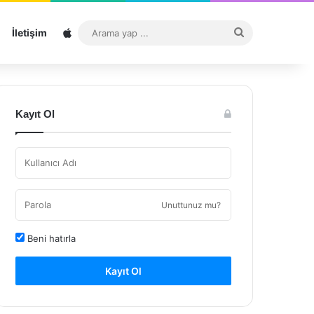
Sitemap
Arama
İletişim
yap
...
Kayıt Ol
Unuttunuz mu?
Beni hatırla
Kayıt Ol