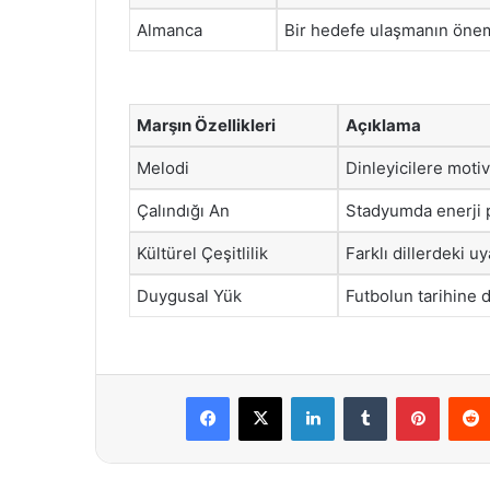
Almanca
Bir hedefe ulaşmanın önem
Marşın Özellikleri
Açıklama
Melodi
Dinleyicilere motiv
Çalındığı An
Stadyumda enerji p
Kültürel Çeşitlilik
Farklı dillerdeki uy
Duygusal Yük
Futbolun tarihine da
Facebook
X
LinkedIn
Tumblr
Pintere