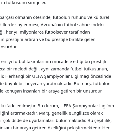
rın tutkusunu simgeler.
parçası olmanın ötesinde, futbolun ruhunu ve kültürel
ı dillerde söylenmesi, Avrupa’nın futbol sahnesindeki
ği, her yıl milyonlarca futbolsever tarafından
 prestijini artıran ve bu prestijle birlikte gelen
unsurdur.
n iyi futbol takımlarının mücadele ettiği bu prestijli
ızca bir melodi değil, aynı zamanda futbol tutkusunun,
sidir. Herhangi bir UEFA Şampiyonlar Ligi maçı öncesinde
inde büyük bir heyecan yaratmaktadır. Bu marş, futbolun
de konuşan insanları bir araya getiren bir unsurdur.
larla ifade edilmiştir. Bu durum, UEFA Şampiyonlar Ligi’nin
ğini artırmaktadır. Marş, genellikle İngilizce olarak
irçok dilde de uyarlamaları bulunmaktadır. Bu çeşitlilik,
nsanı bir araya getiren özelliğini pekiştirmektedir. Her