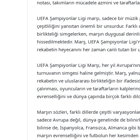
notası, takımların mücadele azmini ve taraftarla
UEFA Şampiyonlar Ligi marşı, sadece bir müzik 
çeşitliliğini yansıtan önemli bir unsurdur. Farkl
birlikteliği simgelerken, marşın duygusal derinli
hissedilmektedir. Marş, UEFA Şampiyonlar Ligi’nin
rekabetin heyecanını her zaman canlı tutan bir 
UEFA Şampiyonlar Ligi Marşı, her yıl Avrupa’nın e
turnuvanın simgesi haline gelmiştir. Marş, yaln
rekabetin ve uluslararası birlikteliğin bir ifade
çalınması, oyuncuların ve taraftarların kalpler
evrenselliğini ve dünya çapında birçok farklı dil
Marşın sözleri, farklı dillerde çeşitli varyasyon
sadece Avrupa değil, dünya genelinde de bilinirli
bilinse de, İspanyolca, Fransızca, Almanca gibi b
marşın evrenselliğini ve futbolun her kesimden i