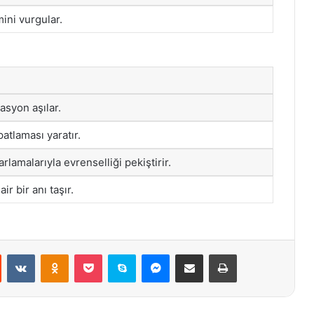
ini vurgular.
asyon aşılar.
atlaması yaratır.
arlamalarıyla evrenselliği pekiştirir.
ir bir anı taşır.
st
Reddit
VKontakte
Odnoklassniki
Pocket
Skype
Messenger
E-Posta ile paylaş
Yazdır