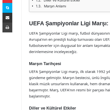
Diller ve Kültürel Etkiler
Skype
Marşın Anlamı
E-Posta ile paylaş
UEFA Şampiyonlar Ligi Marşı: 
Yazdır
UEFA Şampiyonlar Ligi marşı, futbol dünyasının e
Avrupa’nın en prestijli kulüp turnuvası olan UEF
futbolseverler için duygusal bir anlam taşımaktad
derinlemesine inceleyeceğiz.
Marşın Tarihçesi
UEFA Şampiyonlar Ligi marşı, ilk olarak 1992 yı
gündeme gelmiştir. Marşın bestecisi, ünlü İngiliz
klasik müzik unsurlarını kullanarak, hem drama
başarmıştır. Marş, UEFA’nın resmi bir parçası h
başlanmıştır.
Diller ve Kültürel Etkiler