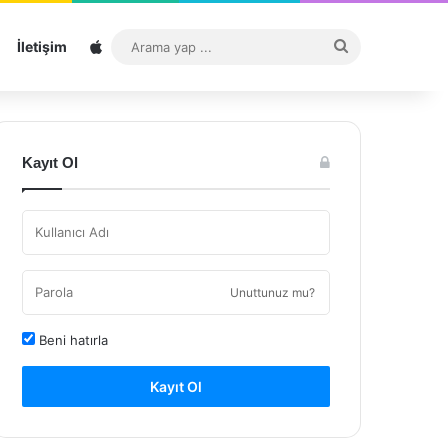
Sitemap
Arama
İletişim
yap
...
Kayıt Ol
Unuttunuz mu?
Beni hatırla
Kayıt Ol