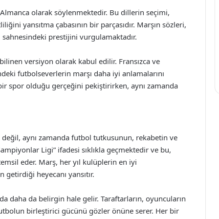
ve Almanca olarak söylenmektedir. Bu dillerin seçimi,
liliğini yansıtma çabasının bir parçasıdır. Marşın sözleri,
l sahnesindeki prestijini vurgulamaktadır.
 bilinen versiyon olarak kabul edilir. Fransızca ve
ndeki futbolseverlerin marşı daha iyi anlamalarını
 bir spor olduğu gerçeğini pekiştirirken, aynı zamanda
 değil, aynı zamanda futbol tutkusunun, rekabetin ve
mpiyonlar Ligi” ifadesi sıklıkla geçmektedir ve bu,
sil eder. Marş, her yıl kulüplerin en iyi
 getirdiği heyecanı yansıtır.
a daha da belirgin hale gelir. Taraftarların, oyuncuların
futbolun birleştirici gücünü gözler önüne serer. Her bir