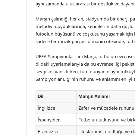
aynı zamanda uluslararası bir dostluk ve dayanı
Marşın çalındığı her an, stadyumda bir enerji pat
melodiyi duyduklarında, kendilerini daha güçlü 
futbolun büyüsünü ve coşkusunu yaşamak için bi
sadece bir müzik parçası olmanın ötesinde, futbo
UEFA Şampiyonlar Ligi Marşı, futbolun evrensell
dildeki uyarlamalarıyla da bu evrenselliği pekişt
sevgisini yansıtırken, tüm dünyanın aynı tutku
Şampiyonlar Ligi’nin ruhunu ve anlamını en iyi ş
Dil
Marşın Anlamı
İngilizce
Zafer ve mücadele ruhunu 
İspanyolca
Futbolun tutkusunu ve birle
Fransızca
Uluslararası dostluğu ve d