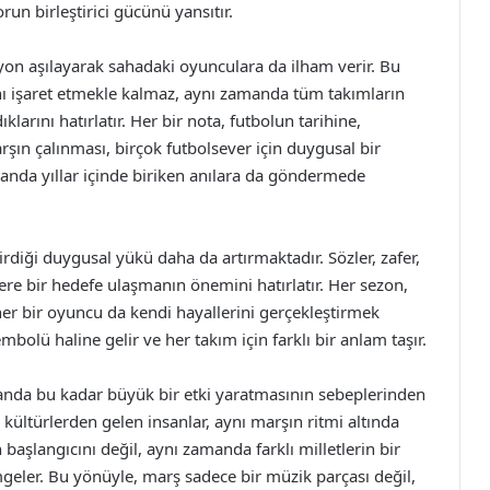
run birleştirici gücünü yansıtır.
syon aşılayarak sahadaki oyunculara da ilham verir. Bu
ını işaret etmekle kalmaz, aynı zamanda tüm takımların
arını hatırlatır. Her bir nota, futbolun tarihine,
arşın çalınması, birçok futbolsever için duygusal bir
amanda yıllar içinde biriken anılara da göndermede
irdiği duygusal yükü daha da artırmaktadır. Sözler, zafer,
lere bir hedefe ulaşmanın önemini hatırlatır. Her sezon,
er bir oyuncu da kendi hayallerini gerçekleştirmek
mbolü haline gelir ve her takım için farklı bir anlam taşır.
landa bu kadar büyük bir etki yaratmasının sebeplerinden
lı kültürlerden gelen insanlar, aynı marşın ritmi altında
n başlangıcını değil, aynı zamanda farklı milletlerin bir
mgeler. Bu yönüyle, marş sadece bir müzik parçası değil,