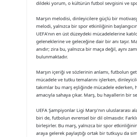
dildeki yorum, o kültürün futbol sevgisini ve spo
Marşın melodisi, dinleyicilere güçlü bir motiva
melodi, yalnızca bir spor etkinliğinin başlangıc
UEFA’nın en üst düzeydeki mücadelelerine katıldıkl
geleneklerine ve geleceğine dair bir anı taşır. M
anıdır; zira bu, yalnızca bir maça değil, aynı z
bulunmaktadır.
Marşın içeriği ve sözlerinin anlamı, futbolun get
mücadele ve tutku temalarını işlerken, dinleyici
takımlar bu marş eşliğinde mücadele ederken, h
amacıyla sahaya çıkar. Marş, bu hayallerin bir se
UEFA Şampiyonlar Ligi Marşı’nın uluslararası a
biri de, futbolun evrensel bir dil olmasıdır. Fark
birleşirler. Bu marş, yalnızca bir spor etkinliğini
araya gelerek paylaştığı ortak bir tutkuyu da si