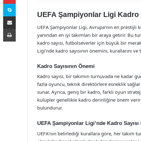
Skype
UEFA Şampiyonlar Ligi Kadro S
E-Posta ile paylaş
UEFA Şampiyonlar Ligi, Avrupa’nın en prestijli k
Yazdır
yanından en iyi takımları bir araya getirir. Bu tu
kadro sayısı, futbolseverler için büyük bir me
Ligi’nde kadro sayısının önemini, kurallarını ve t
Kadro Sayısının Önemi
Kadro sayısı, bir takımın turnuvada ne kadar güç
fazla oyuncu, teknik direktörlere esneklik sağla
sunar. Ayrıca, geniş bir kadro, farklı oyun strate
kulüpler genellikle kadro derinliğine önem ve
bulundurur.
UEFA Şampiyonlar Ligi’nde Kadro Sayısı 
UEFA’nın belirlediği kurallara göre, her takım tu