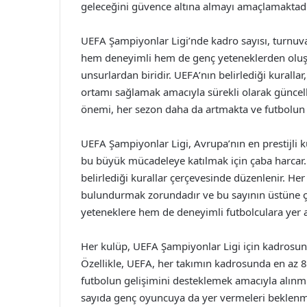
geleceğini güvence altına almayı amaçlamaktadı
UEFA Şampiyonlar Ligi’nde kadro sayısı, turnuvan
hem deneyimli hem de genç yeteneklerden oluştu
unsurlardan biridir. UEFA’nın belirlediği kuralla
ortamı sağlamak amacıyla sürekli olarak güncell
önemi, her sezon daha da artmakta ve futbolun 
UEFA Şampiyonlar Ligi, Avrupa’nın en prestijli 
bu büyük mücadeleye katılmak için çaba harcar. 
belirlediği kurallar çerçevesinde düzenlenir. He
bulundurmak zorundadır ve bu sayının üstüne ç
yeteneklere hem de deneyimli futbolculara yer a
Her kulüp, UEFA Şampiyonlar Ligi için kadrosunu
Özellikle, UEFA, her takımın kadrosunda en az 8
futbolun gelişimini desteklemek amacıyla alınmış 
sayıda genç oyuncuya da yer vermeleri beklenme