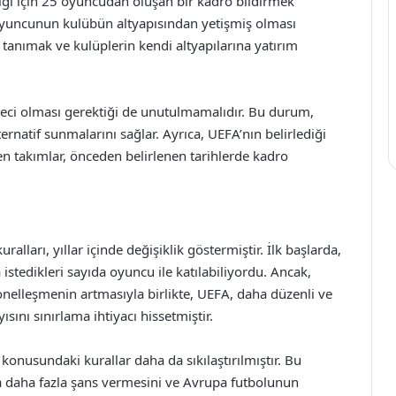
Ligi için 25 oyuncudan oluşan bir kadro bildirmek
oyuncunun kulübün altyapısından yetişmiş olması
 tanımak ve kulüplerin kendi altyapılarına yatırım
leci olması gerektiği de unutulmamalıdır. Bu durum,
ernatif sunmalarını sağlar. Ayrıca, UEFA’nın belirlediği
en takımlar, önceden belirlenen tarihlerde kadro
ralları, yıllar içinde değişiklik göstermiştir. İlk başlarda,
 istedikleri sayıda oyuncu ile katılabiliyordu. Ancak,
nelleşmenin artmasıyla birlikte, UEFA, daha düzenli ve
sını sınırlama ihtiyacı hissetmiştir.
konusundaki kurallar daha da sıkılaştırılmıştır. Bu
na daha fazla şans vermesini ve Avrupa futbolunun