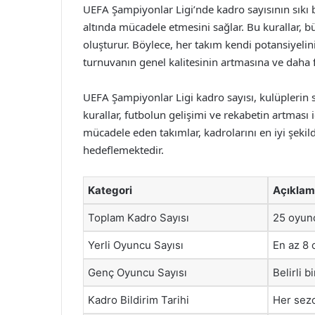
UEFA Şampiyonlar Ligi’nde kadro sayısının sıkı b
altında mücadele etmesini sağlar. Bu kurallar, b
oluşturur. Böylece, her takım kendi potansiyelin
turnuvanın genel kalitesinin artmasına ve daha f
UEFA Şampiyonlar Ligi kadro sayısı, kulüplerin s
kurallar, futbolun gelişimi ve rekabetin artması 
mücadele eden takımlar, kadrolarını en iyi şekil
hedeflemektedir.
Kategori
Açıkla
Toplam Kadro Sayısı
25 oyun
Yerli Oyuncu Sayısı
En az 8
Genç Oyuncu Sayısı
Belirli b
Kadro Bildirim Tarihi
Her sezo