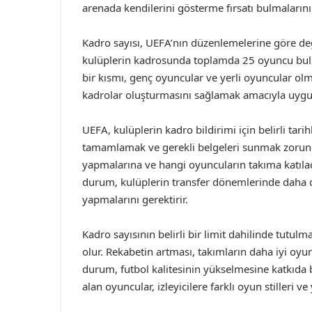
arenada kendilerini gösterme fırsatı bulmalarını 
Kadro sayısı, UEFA’nın düzenlemelerine göre değ
kulüplerin kadrosunda toplamda 25 oyuncu bul
bir kısmı, genç oyuncular ve yerli oyuncular olma
kadrolar oluşturmasını sağlamak amacıyla uygu
UEFA, kulüplerin kadro bildirimi için belirli tarih
tamamlamak ve gerekli belgeleri sunmak zorundad
yapmalarına ve hangi oyuncuların takıma katılac
durum, kulüplerin transfer dönemlerinde daha di
yapmalarını gerektirir.
Kadro sayısının belirli bir limit dahilinde tutu
olur. Rekabetin artması, takımların daha iyi oyu
durum, futbol kalitesinin yükselmesine katkıda bu
alan oyuncular, izleyicilere farklı oyun stilleri v