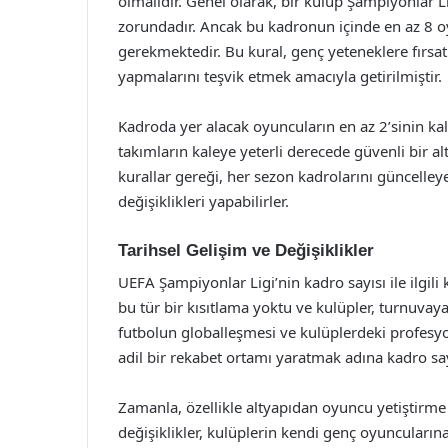
olmalıdır. Genel olarak, bir kulüp Şampiyonlar 
zorundadır. Ancak bu kadronun içinde en az 8 
gerekmektedir. Bu kural, genç yeteneklere fırsat
yapmalarını teşvik etmek amacıyla getirilmiştir.
Kadroda yer alacak oyuncuların en az 2’sinin ka
takımların kaleye yeterli derecede güvenli bir alt
kurallar gereği, her sezon kadrolarını güncelley
değişiklikleri yapabilirler.
Tarihsel Gelişim ve Değişiklikler
UEFA Şampiyonlar Ligi’nin kadro sayısı ile ilgili ku
bu tür bir kısıtlama yoktu ve kulüpler, turnuvaya
futbolun globalleşmesi ve kulüplerdeki profesyo
adil bir rekabet ortamı yaratmak adına kadro sayı
Zamanla, özellikle altyapıdan oyuncu yetiştirme 
değişiklikler, kulüplerin kendi genç oyuncuları