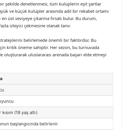
ir şekilde denetlenmesi, tüm kulüplerin eşit şartlar
üyük ve küçük kulüpler arasında adil bir rekabet ortamı
i en üst seviyeye çıkarma fırsatı bulur. Bu durum,
azla izleyici çekmesine olanak tanır.
tratejilerini belirlemede önemli bir faktördür. Bu
için kritik öneme sahiptir. Her sezon, bu turnuvada
de oluşturarak uluslararası arenada başarı elde etmeyi
ma
cu
 oyuncu
ir kısım (18 yaş altı)
nun başlangıcında belirlenir