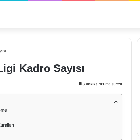
ısı
igi Kadro Sayısı
3 dakika okuma süresi
leme
ralları