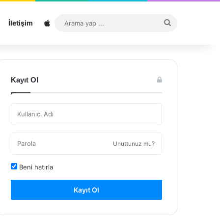
Sitemap
Arama
İletişim
yap
...
Kayıt Ol
Unuttunuz mu?
Beni hatırla
Kayıt Ol