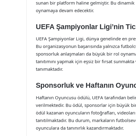
sunan bir platform haline gelmiştir. Bu dinamik il
oynamaya devam edecektir.
UEFA Şampiyonlar Ligi’nin Tic
UEFA Şampiyonlar Ligi, dünya genelinde en presti
Bu organizasyonun başarısında yalnızca futbolc
sponsorluk anlaşmaları da büyük bir rol oynama
tanıtımını yapmak için eşsiz bir fırsat sunmakta
tanımaktadır.
Sponsorluk ve Haftanın Oyun
Haftanın Oyuncusu ödülü, UEFA tarafından belir
verilmektedir. Bu ödül, sponsorlar için büyük bi
ödül kazanan oyuncuların fotoğrafları, videoları 
tanıtılmaktadır. Bu durum, markaların futbolsev
oyunculara da tanınırlık kazandırmaktadır.