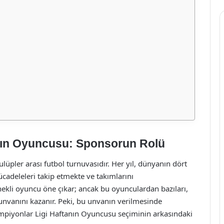
nın Oyuncusu: Sponsorun Rolü
lüpler arası futbol turnuvasıdır. Her yıl, dünyanın dört
cadeleleri takip etmekte ve takımlarını
ekli oyuncu öne çıkar; ancak bu oyunculardan bazıları,
nvanını kazanır. Peki, bu unvanın verilmesinde
mpiyonlar Ligi Haftanın Oyuncusu seçiminin arkasındaki