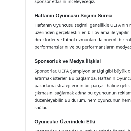
sponsor etkisini inceleyeceğiz.
Haftanın Oyuncusu Seçimi Süreci
Haftanın Oyuncusu seçimi, genellikle UEFA’nın 
üzerinden gerçekleştirilen bir oylama ile yapılır
direktörler ve futbol uzmanları da önemli bir ro
performanslarını ve bu performansların medyada
Sponsorluk ve Medya İlişkisi
Sponsorlar, UEFA Şampiyonlar Ligi gibi büyük org
artırmak isterler. Bu bağlamda, Haftanın Oyuncus
pazarlama stratejilerinin bir parçası haline geli
çıkmasını sağlamak adına bu oyuncunun reklaml
düzenleyebilir. Bu durum, hem oyuncunun hem 
sağlar.
Oyuncular Üzerindeki Etki