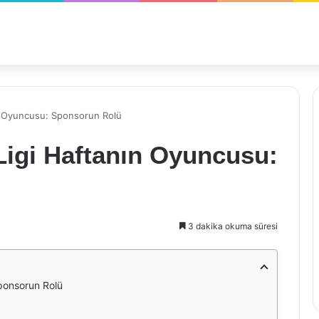
n Oyuncusu: Sponsorun Rolü
igi Haftanın Oyuncusu:
3 dakika okuma süresi
ponsorun Rolü