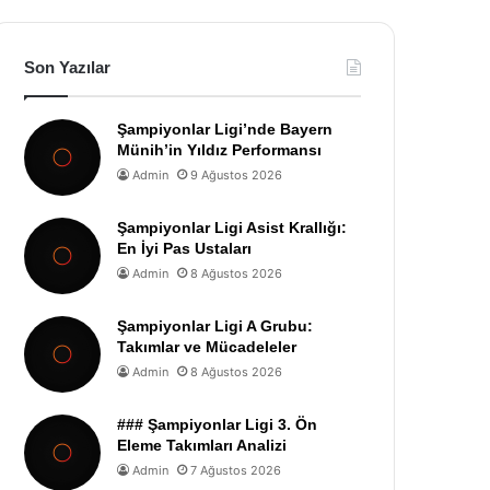
Son Yazılar
Şampiyonlar Ligi’nde Bayern
Münih’in Yıldız Performansı
Admin
9 Ağustos 2026
Şampiyonlar Ligi Asist Krallığı:
En İyi Pas Ustaları
Admin
8 Ağustos 2026
Şampiyonlar Ligi A Grubu:
Takımlar ve Mücadeleler
Admin
8 Ağustos 2026
### Şampiyonlar Ligi 3. Ön
Eleme Takımları Analizi
Admin
7 Ağustos 2026