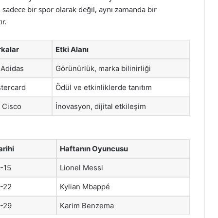
 sadece bir spor olarak değil, aynı zamanda bir
r.
kalar
Etki Alanı
 Adidas
Görünürlük, marka bilinirliği
stercard
Ödül ve etkinliklerde tanıtım
 Cisco
İnovasyon, dijital etkileşim
arihi
Haftanın Oyuncusu
-15
Lionel Messi
-22
Kylian Mbappé
-29
Karim Benzema