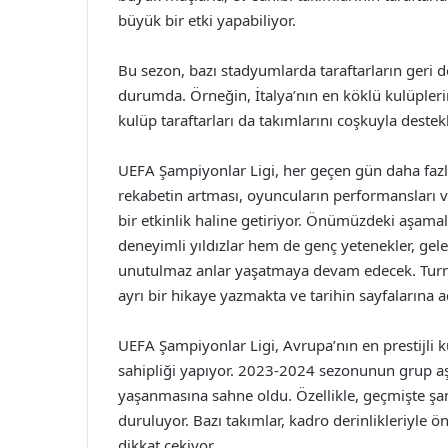
büyük bir etki yapabiliyor.
Bu sezon, bazı stadyumlarda taraftarların geri
durumda. Örneğin, İtalya’nın en köklü kulüpleri
kulüp taraftarları da takımlarını coşkuyla dest
UEFA Şampiyonlar Ligi, her geçen gün daha faz
rekabetin artması, oyuncuların performansları v
bir etkinlik haline getiriyor. Önümüzdeki aşama
deneyimli yıldızlar hem de genç yetenekler, gel
unutulmaz anlar yaşatmaya devam edecek. Turnu
ayrı bir hikaye yazmakta ve tarihin sayfalarına 
UEFA Şampiyonlar Ligi, Avrupa’nın en prestijli 
sahipliği yapıyor. 2023-2024 sezonunun grup aş
yaşanmasına sahne oldu. Özellikle, geçmişte ş
duruluyor. Bazı takımlar, kadro derinlikleriyle ö
dikkat çekiyor.