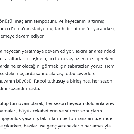
 dönüşü, maçların temposunu ve heyecanını artırmış
nden Roma’nın stadyumu, tarihi bir atmosfer yaratırken,
eklemeye devam ediyor.
la heyecan yaratmaya devam ediyor. Takımlar arasındaki
e taraftarların coşkusu, bu turnuvayı izlenmesi gereken
larda neler olacağını görmek için sabırsızlanıyoruz. Hem
ecekteki maçlarda sahne alarak, futbolseverlere
vanın büyüsü, futbol tutkusuyla birleşince, her sezon
adını kazandırmakta.
kulüp turnuvası olarak, her sezon heyecan dolu anlara ev
amaları, büyük rekabetlerin ve sürpriz sonuçların
ampiyonluk yaşamış takımların performansları üzerinde
ne çıkarken, bazıları ise genç yeteneklerin parlamasıyla