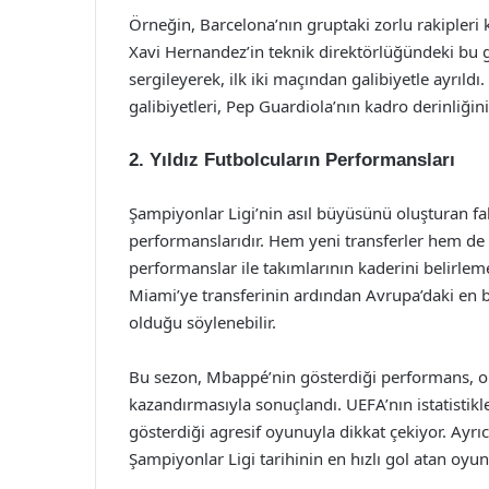
Örneğin, Barcelona’nın gruptaki zorlu rakipleri
Xavi Hernandez’in teknik direktörlüğündeki bu ge
sergileyerek, ilk iki maçından galibiyetle ayrıld
galibiyetleri, Pep Guardiola’nın kadro derinliğini
2. Yıldız Futbolcuların Performansları
Şampiyonlar Ligi’nin asıl büyüsünü oluşturan fak
performanslarıdır. Hem yeni transferler hem de t
performanslar ile takımlarının kaderini belirlem
Miami’ye transferinin ardından Avrupa’daki en 
olduğu söylenebilir.
Bu sezon, Mbappé’nin gösterdiği performans, on
kazandırmasıyla sonuçlandı. UEFA’nın istatistikle
gösterdiği agresif oyunuyla dikkat çekiyor. Ayrı
Şampiyonlar Ligi tarihinin en hızlı gol atan oyu