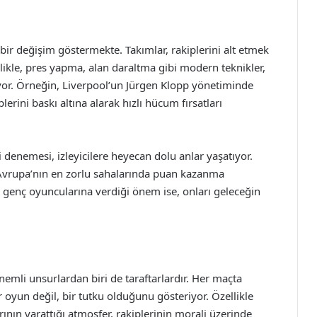
ir değişim göstermekte. Takımlar, rakiplerini alt etmek
ellikle, pres yapma, alan daraltma gibi modern teknikler,
liyor. Örneğin, Liverpool’un Jürgen Klopp yönetiminde
erini baskı altına alarak hızlı hücum fırsatları
i denemesi, izleyicilere heyecan dolu anlar yaşatıyor.
a Avrupa’nın en zorlu sahalarında puan kazanma
 genç oyuncularına verdiği önem ise, onları geleceğin
emli unsurlardan biri de taraftarlardır. Her maçta
 oyun değil, bir tutku olduğunu gösteriyor. Özellikle
rının yarattığı atmosfer, rakiplerinin morali üzerinde