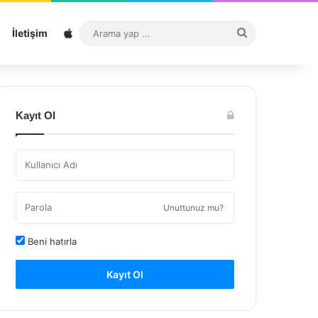
Sitemap
Arama
İletişim
yap
...
Kayıt Ol
Unuttunuz mu?
Beni hatırla
Kayıt Ol