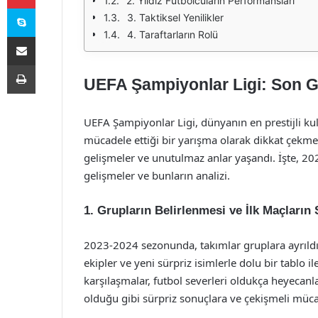
2. Yıldız Futbolcuların Performansları
Skype
3. Taktiksel Yenilikler
4. Taraftarların Rolü
E-Posta ile paylaş
Yazdır
UEFA Şampiyonlar Ligi: Son Ge
UEFA Şampiyonlar Ligi, dünyanın en prestijli kulü
mücadele ettiği bir yarışma olarak dikkat çekmek
gelişmeler ve unutulmaz anlar yaşandı. İşte, 
gelişmeler ve bunların analizi.
1. Grupların Belirlenmesi ve İlk Maçların
2023-2024 sezonunda, takımlar gruplara ayrıldı
ekipler ve yeni sürpriz isimlerle dolu bir tablo i
karşılaşmalar, futbol severleri oldukça heyecan
olduğu gibi sürpriz sonuçlara ve çekişmeli müc