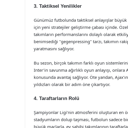
3. Taktiksel Yenilikler
Günümüz futbolunda taktiksel anlayışlar büyük b
için yeni stratejiler geliştirme çabası içinde. Öz
takımların performanslarını dolaylı olarak etki
benimsediği "gegenpressing" tarzı, takımın rakipl
yaratmasını sağlıyor.
Bu sezon, birçok takımın farklı oyun sistemlerin
Inter’in savunma ağırlıklı oyun anlayışı, onlar
konusunda avantaj sağlıyor. Öte yandan, Ajax’ın
yıldızları olarak bir adım öne çıkartıyor.
4. Taraftarların Rolü
Şampiyonlar Ligi’nin atmosferini oluşturan en ön
stadyumların dolup taşması, futbolun sadece bir
büyük maçlarla, ev sahibi takımlarının taraftarla