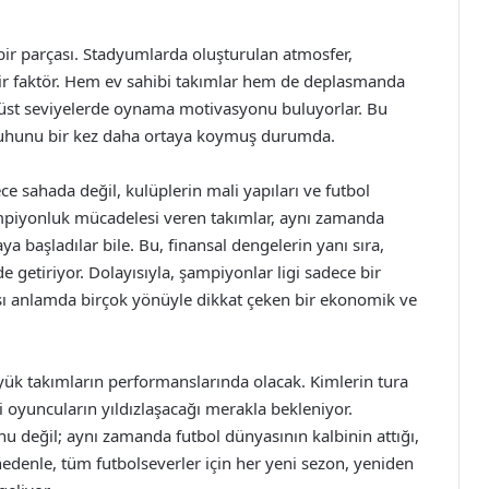
bir parçası. Stadyumlarda oluşturulan atmosfer,
ir faktör. Hem ev sahibi takımlar hem de deplasmanda
ha üst seviyelerde oynama motivasyonu buluyorlar. Bu
n ruhunu bir kez daha ortaya koymuş durumda.
e sahada değil, kulüplerin mali yapıları ve futbol
Şampiyonluk mücadelesi veren takımlar, aynı zamanda
 başladılar bile. Bu, finansal dengelerin yanı sıra,
 getiriyor. Dolayısıyla, şampiyonlar ligi sadece bir
ası anlamda birçok yönüyle dikkat çeken bir ekonomik ve
yük takımların performanslarında olacak. Kimlerin tura
 oyuncuların yıldızlaşacağı merakla bekleniyor.
u değil; aynı zamanda futbol dünyasının kalbinin attığı,
 nedenle, tüm futbolseverler için her yeni sezon, yeniden