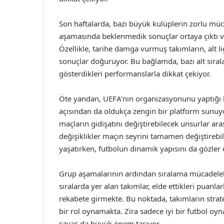
Son haftalarda, bazı büyük kulüplerin zorlu müc
aşamasında beklenmedik sonuçlar ortaya çıktı ve 
Özellikle, tarihe damga vurmuş takımların, alt lig
sonuçlar doğuruyor. Bu bağlamda, bazı alt sırala
gösterdikleri performanslarla dikkat çekiyor.
Öte yandan, UEFA’nın organizasyonunu yaptığı bu
açısından da oldukça zengin bir platform sunuyo
maçların gidişatını değiştirebilecek unsurlar aras
değişiklikler maçın seyrini tamamen değiştirebil
yaşatırken, futbolun dinamik yapısını da gözler 
Grup aşamalarının ardından sıralama mücadeleleri
sıralarda yer alan takımlar, elde ettikleri puanla
rekabete girmekte. Bu noktada, takımların stratej
bir rol oynamakta. Zira sadece iyi bir futbol o
savaş da büyük önem taşıyor.