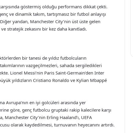
 karşısında göstermiş olduğu performans dikkat çekti.
nç ve dinamik takım, tartışmasız bir futbol anlayışı
ı. Diğer yandan, Manchester City’nin üst üste gelen
 ve stratejik zekasını bir kez daha kanıtladı.
törlerden bir tanesi de yıldız futbolcuların
akımlarının vazgeçilmezleri, sahada sergiledikleri
ekte. Lionel Messi’nin Paris Saint-Germain’den Inter
büyük yıldızların Cristiano Ronaldo ve Kylian Mbappé
a Avrupa’nın en iyi golcüleri arasında yer
rine göre, genç futbolcu gruptaki rakip kalecilere karşı
ca, Manchester City’nin Erling Haaland’ı, UEFA
ncusu olarak kaydedilmesi, turnuvanın heyecanını artırdı.