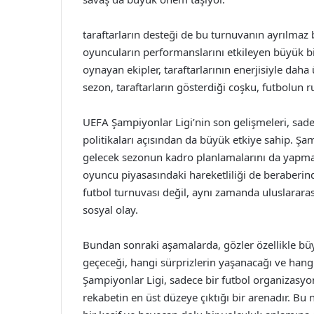
taraftarların desteği de bu turnuvanın ayrılmaz 
oyuncuların performanslarını etkileyen büyük b
oynayan ekipler, taraftarlarının enerjisiyle da
sezon, taraftarların gösterdiği coşku, futbolu
UEFA Şampiyonlar Ligi’nin son gelişmeleri, sadec
politikaları açısından da büyük etkiye sahip. 
gelecek sezonun kadro planlamalarını da yapmaya
oyuncu piyasasındaki hareketliliği de beraberinde
futbol turnuvası değil, aynı zamanda uluslarar
sosyal olay.
Bundan sonraki aşamalarda, gözler özellikle bü
geçeceği, hangi sürprizlerin yaşanacağı ve hangi
Şampiyonlar Ligi, sadece bir futbol organizasyon
rekabetin en üst düzeye çıktığı bir arenadır. Bu