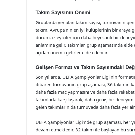
Takım Sayısının Önemi
Gruplarda yer alan takım sayısı, turnuvanın gene
takım, Avrupa’nın en iyi kulüplerinin bir araya 
durum, izleyiciler için daha heyecanlı bir deney
anlamına gelir. Takımlar, grup aşamasında elde e
açıdan önemli gelirler elde edebilir.
Gelişen Format ve Takım Sayısındaki Deği
Son yıllarda, UEFA Şampiyonlar Ligi’nin formatın
itibaren turnuvanın grup aşaması, 36 takımın katı
daha fazla maç yapmasını ve daha fazla rekabet o
takımlarla karşılaşarak, daha geniş bir deneyim 
gelen takımların da turnuvada daha fazla yer al
UEFA Şampiyonlar Ligi’nde grup aşaması, her yı
devam etmektedir. 32 takım ile başlayan bu süre