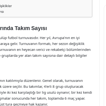
iklikler
ısı
rında Takım Sayısı
lüp futbol turnuvasıdır. Her yıl, Avrupa’nın en iyi
raya gelir. Turnuvanın formatı, her sezon değişiklik
turnuvanın en heyecan verici ve rekabetçi bölümlerinden
gruplarda yer alan takım sayısına dair detaylı bilgiler
mın katılımıyla düzenlenir. Genel olarak, turnuvanın
zere seçilir. Bu takımlar, 4’erli 8 grup oluşturacak
yle iki kez karşılaştığı bir lig usulü oynanır; bir kez kendi
laşmalar sonucunda her takım, toplamda 6 maç yapar.
 üst tura geçmeye hak kazanır.