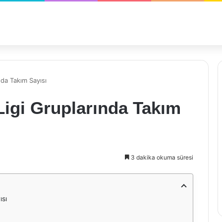
da Takım Sayısı
igi Gruplarında Takım
3 dakika okuma süresi
ısı