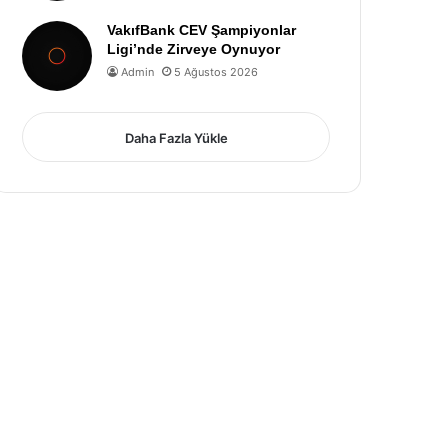
VakıfBank CEV Şampiyonlar
Ligi’nde Zirveye Oynuyor
Admin
5 Ağustos 2026
Daha Fazla Yükle