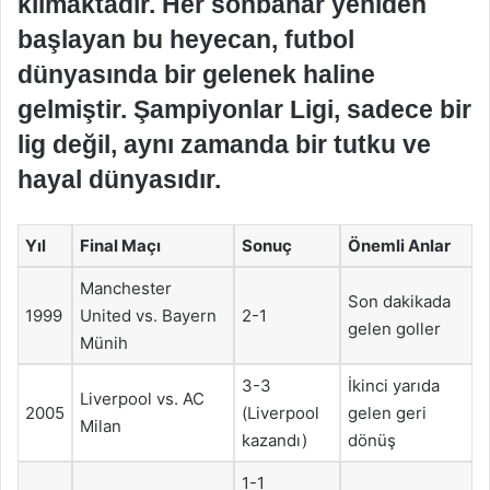
kılmaktadır. Her sonbahar yeniden
başlayan bu heyecan, futbol
dünyasında bir gelenek haline
gelmiştir. Şampiyonlar Ligi, sadece bir
lig değil, aynı zamanda bir tutku ve
hayal dünyasıdır.
Yıl
Final Maçı
Sonuç
Önemli Anlar
Manchester
Son dakikada
1999
United vs. Bayern
2-1
gelen goller
Münih
3-3
İkinci yarıda
Liverpool vs. AC
2005
(Liverpool
gelen geri
Milan
kazandı)
dönüş
1-1