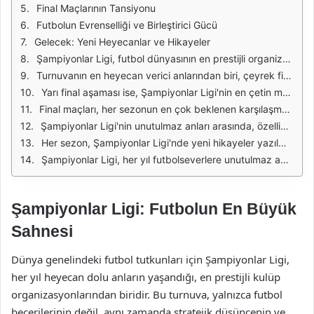
Final Maçlarının Tansiyonu
Futbolun Evrenselliği ve Birleştirici Gücü
Gelecek: Yeni Heyecanlar ve Hikayeler
Şampiyonlar Ligi, futbol dünyasının en prestijli organizasyonlarından biri olarak, her sezon heyecan dolu anlara ev sahipliği yapmaktadır. Takımların, tarih boyunca unutulmaz anlar yaşadığı bu ligde, birçok efsanevi oyuncunun da kariyerine damga vurduğu görülmektedir. Özellikle grup aşamalarında yaşanan sürpriz sonuçlar ve son 16 turunda karşılaşılan büyük takımlar, taraftarları ekran başına kilitlemektedir. Her maçı ayrı bir drama ve hikaye barındıran Şampiyonlar Ligi, futbolseverlerin kalbinde özel bir yere sahiptir.
Turnuvanın en heyecan verici anlarından biri, çeyrek finaldeki eşleşmelerde yaşanmaktadır. Burada, Avrupa'nın en iyi takımları karşı karşıya gelirken, takımların birbirlerine karşı olan rekabeti doruk noktasına ulaşır. Kimi zaman, son dakikada atılan bir gol, takımların yarı finale yükselmesini sağlarken, kimi zaman ise bir penaltı atışı, turnuvanın kaderini belirleyebilmektedir. Bu tür anlar, futbolun ne denli öngörülemez ve sürprizlerle dolu olduğunu bir kez daha gözler önüne sermektedir.
Yarı final aşaması ise, Şampiyonlar Ligi'nin en çetin mücadelelerine sahne olur. Burada, hem oyuncular hem de teknik direktörler için büyük bir baskı bulunmaktadır. Takımlar, sadece final için değil, tarih yazmak için de savaşmaktadır. Özellikle geçmişteki büyük finallerde yaşanan dramatik anlar, bu aşamanın önemini bir kat daha artırmaktadır. Taraftarlar, takımlarının başarıya ulaşması için stadyumlarda ve ekran başında büyük bir coşkuyla destek verirken, futbolun büyüsü bir kez daha gözler önüne serilmektedir.
Final maçları, her sezonun en çok beklenen karşılaşmaları arasında yer almaktadır. İki takımın karşı karşıya geldiği bu anlar, futbolun en yüksek seviyede sergilendiği anlardan biridir. Şampiyonlar Ligi kupası için mücadele eden takımlar, tarihlerini değiştirmek ve Avrupa'nın en büyüğü olmak için sahaya çıkar. Bu noktada, oyuncuların mental dayanıklılığı, liderlik özellikleri ve saha içindeki taktiksel zekaları ön plana çıkmaktadır. Finalin sonucu, sadece o maçı değil, takımların tarihini de şekillendirmektedir.
Şampiyonlar Ligi'nin unutulmaz anları arasında, özellikle büyük takımların birbirleriyle oynadığı maçlar büyük bir yer tutar. Barcelona ve Manchester United arasındaki final, bu tür anların en güzel örneklerindendir. Bu maçta Lionel Messi’nin muhteşem performansı, futbolseverlerin hafızalarına kazınmıştır. Öte yandan, Chelsea’nin Bayern Münih karşısında penaltılarla kazandığı final, dramatik bir şekilde sona ermesiyle tüm dünyada ses getirmiştir. Bu tür anlar, Şampiyonlar Ligi'ni sadece bir futbol organizasyonu olmaktan öte, bir tutku haline getirmektedir.
Her sezon, Şampiyonlar Ligi'nde yeni hikayeler yazılmakta ve unutulmaz anlar yaşanmaktadır. Genç yeteneklerin sahne aldığı, deneyimli oyuncuların ise kariyerlerini taçlandırdığı bu arenada, her maçta yeni bir heyecan yaşanmaktadır. Takımların zorluklarla dolu yolda gösterdikleri azim ve kararlılık, bu turnuvanın ruhunu oluşturmaktadır. Şampiyonlar Ligi, sadece futbol değil, aynı zamanda bir yaşam tarzıdır; tutkuyla bağlı olunan bir mücadeledir.
Şampiyonlar Ligi, her yıl futbolseverlere unutulmaz anlar yaşatmakta ve tarihe geçecek karşılaşmalara ev sahipliği yapmaktadır. Takımların gösterdiği performanslar, futbolun güzelliğini ortaya koyarken, taraftarların coşkusu ise bu deneyimi daha da özel kılmaktadır. Her sonbahar yeniden başlayan bu heyecan, futbol dünyasında bir gelenek haline gelmiştir. Şampiyonlar Ligi, sadece bir lig değil, aynı zamanda bir tutku ve hayal dünyasıdır.
Şampiyonlar Ligi: Futbolun En Büyük
Sahnesi
Dünya genelindeki futbol tutkunları için Şampiyonlar Ligi,
her yıl heyecan dolu anların yaşandığı, en prestijli kulüp
organizasyonlarından biridir. Bu turnuva, yalnızca futbol
becerilerinin değil, aynı zamanda stratejik düşüncenin ve