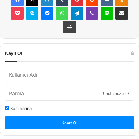
Pocket
Skype
Messenger
WhatsApp
Telegram
Viber
Line
E-Posta ile payla
Yazdır
Kayıt Ol
Unuttunuz mu?
Beni hatırla
Kayıt Ol