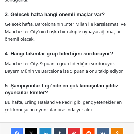
3. Gelecek hafta hangi önemli maçlar var?
Gelecek hafta, Barcelona’nın Inter Milan ile karşılaşması ve
Manchester City’nin başka bir rakiple oynayacağı maçlar
önemli olacak.
4. Hangi takımlar grup liderliğini sürdürüyor?
Manchester City, 9 puanla grup liderliğini sürdürüyor.
Bayern Münih ve Barcelona ise 5 puanla onu takip ediyor.
5. Şampiyonlar Ligi’nde en çok konuşulan yıldız
oyuncular kimler?
Bu hafta, Erling Haaland ve Pedri gibi genç yetenekler en
çok konuşulan oyuncular arasında yer aldı.
Facebook
X
LinkedIn
Tumblr
Pinterest
Reddit
VKontakte
Odnok