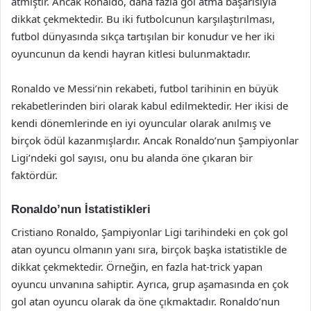
atmıştır. Ancak Ronaldo, daha fazla gol atma başarısıyla
dikkat çekmektedir. Bu iki futbolcunun karşılaştırılması,
futbol dünyasında sıkça tartışılan bir konudur ve her iki
oyuncunun da kendi hayran kitlesi bulunmaktadır.
Ronaldo ve Messi’nin rekabeti, futbol tarihinin en büyük
rekabetlerinden biri olarak kabul edilmektedir. Her ikisi de
kendi dönemlerinde en iyi oyuncular olarak anılmış ve
birçok ödül kazanmışlardır. Ancak Ronaldo’nun Şampiyonlar
Ligi’ndeki gol sayısı, onu bu alanda öne çıkaran bir
faktördür.
Ronaldo’nun İstatistikleri
Cristiano Ronaldo, Şampiyonlar Ligi tarihindeki en çok gol
atan oyuncu olmanın yanı sıra, birçok başka istatistikle de
dikkat çekmektedir. Örneğin, en fazla hat-trick yapan
oyuncu unvanına sahiptir. Ayrıca, grup aşamasında en çok
gol atan oyuncu olarak da öne çıkmaktadır. Ronaldo’nun