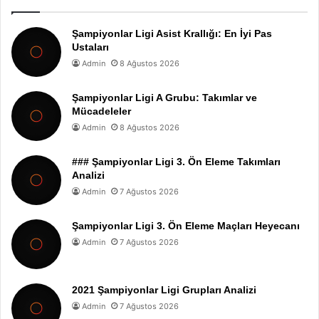
Şampiyonlar Ligi Asist Krallığı: En İyi Pas
Ustaları
Admin
8 Ağustos 2026
Şampiyonlar Ligi A Grubu: Takımlar ve
Mücadeleler
Admin
8 Ağustos 2026
### Şampiyonlar Ligi 3. Ön Eleme Takımları
Analizi
Admin
7 Ağustos 2026
Şampiyonlar Ligi 3. Ön Eleme Maçları Heyecanı
Admin
7 Ağustos 2026
2021 Şampiyonlar Ligi Grupları Analizi
Admin
7 Ağustos 2026