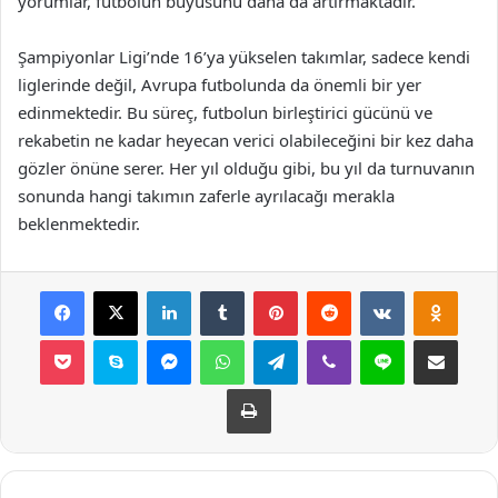
yorumlar, futbolun büyüsünü daha da artırmaktadır.
Şampiyonlar Ligi’nde 16’ya yükselen takımlar, sadece kendi
liglerinde değil, Avrupa futbolunda da önemli bir yer
edinmektedir. Bu süreç, futbolun birleştirici gücünü ve
rekabetin ne kadar heyecan verici olabileceğini bir kez daha
gözler önüne serer. Her yıl olduğu gibi, bu yıl da turnuvanın
sonunda hangi takımın zaferle ayrılacağı merakla
beklenmektedir.
Facebook
X
LinkedIn
Tumblr
Pinterest
Reddit
VKontakte
Odnok
Pocket
Skype
Messenger
WhatsApp
Telegram
Viber
Line
E-Posta ile payla
Yazdır