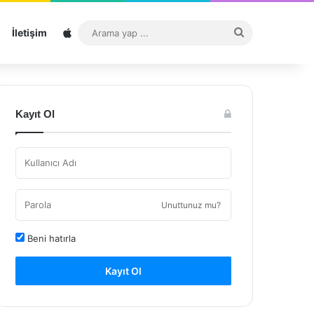
Sitemap
Arama
İletişim
yap
...
Kayıt Ol
Unuttunuz mu?
Beni hatırla
Kayıt Ol