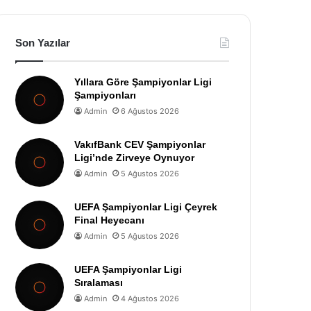
Son Yazılar
Yıllara Göre Şampiyonlar Ligi
Şampiyonları
Admin
6 Ağustos 2026
VakıfBank CEV Şampiyonlar
Ligi’nde Zirveye Oynuyor
Admin
5 Ağustos 2026
UEFA Şampiyonlar Ligi Çeyrek
Final Heyecanı
Admin
5 Ağustos 2026
UEFA Şampiyonlar Ligi
Sıralaması
Admin
4 Ağustos 2026