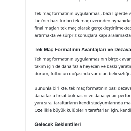
Tek maç formatının uygulanması, bazı liglerde
Ligi’nin bazı turları tek maç üzerinden oynanır
final maçları tek maç olarak gerçekleştirilmekte
artırmakta ve sürpriz sonuçlara kapı aralamaktad
Tek Maç Formatının Avantajları ve Dezavan
Tek maç formatının uygulanmasının birçok avanta
takım için de daha fazla heyecan ve baskı yaratır
durum, futbolun doğasında var olan belirsizliği a
Bununla birlikte, tek maç formatının bazı dezava
daha fazla fırsat bulmasını ve daha iyi bir perfo
yanı sıra, taraftarların kendi stadyumlarında ma
Özellikle büyük kulüplerin taraftarları için, kend
Gelecek Beklentileri