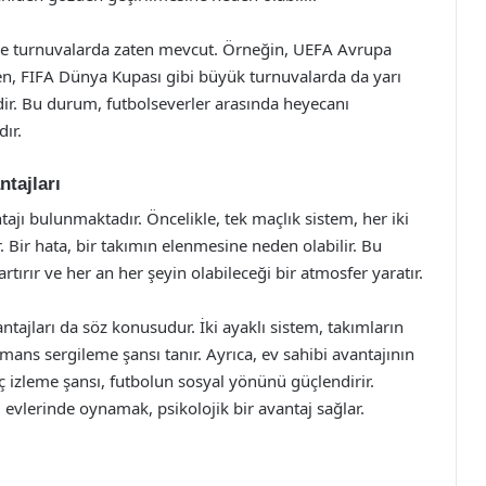
 ve turnuvalarda zaten mevcut. Örneğin, UEFA Avrupa
ken, FIFA Dünya Kupası gibi büyük turnuvalarda da yarı
dir. Bu durum, futbolseverler arasında heyecanı
ır.
tajları
jı bulunmaktadır. Öncelikle, tek maçlık sistem, her iki
. Bir hata, bir takımın elenmesine neden olabilir. Bu
rtırır ve her an her şeyin olabileceği bir atmosfer yaratır.
ntajları da söz konusudur. İki ayaklı sistem, takımların
rmans sergileme şansı tanır. Ayrıca, ev sahibi avantajının
ç izleme şansı, futbolun sosyal yönünü güçlendirir.
i evlerinde oynamak, psikolojik bir avantaj sağlar.