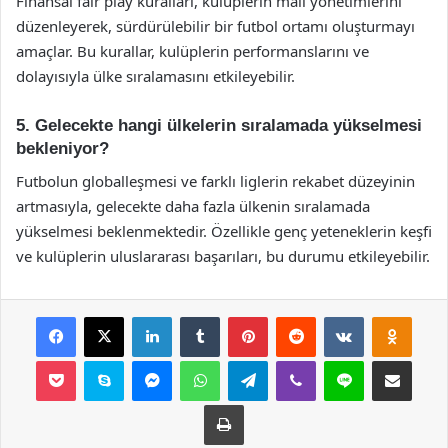
Finansal fair play kuralları, kulüplerin mali yönetimlerini
düzenleyerek, sürdürülebilir bir futbol ortamı oluşturmayı
amaçlar. Bu kurallar, kulüplerin performanslarını ve
dolayısıyla ülke sıralamasını etkileyebilir.
5. Gelecekte hangi ülkelerin sıralamada yükselmesi
bekleniyor?
Futbolun globalleşmesi ve farklı liglerin rekabet düzeyinin
artmasıyla, gelecekte daha fazla ülkenin sıralamada
yükselmesi beklenmektedir. Özellikle genç yeteneklerin keşfi
ve kulüplerin uluslararası başarıları, bu durumu etkileyebilir.
Facebook
X
LinkedIn
Tumblr
Pinterest
Reddit
VKontakte
Odnok
Pocket
Skype
Messenger
WhatsApp
Telegram
Viber
Line
E-Posta ile payla
Yazdır