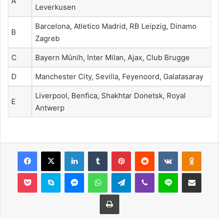
A
Leverkusen
Barcelona, Atletico Madrid, RB Leipzig, Dinamo
B
Zagreb
C
Bayern Münih, Inter Milan, Ajax, Club Brugge
D
Manchester City, Sevilla, Feyenoord, Galatasaray
Liverpool, Benfica, Shakhtar Donetsk, Royal
E
Antwerp
Facebook
X
LinkedIn
Tumblr
Pinterest
Reddit
VKontakte
Odnok
Pocket
Skype
Messenger
WhatsApp
Telegram
Viber
Line
E-Posta ile payla
Yazdır