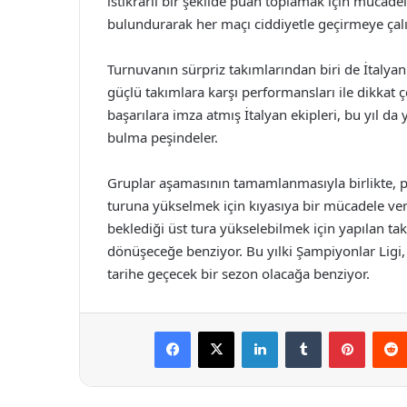
istikrarlı bir şekilde puan toplamak için müca
bulundurarak her maçı ciddiyetle geçirmeye çalı
Turnuvanın sürpriz takımlarından biri de İtalyan k
güçlü takımlara karşı performansları ile dikkat 
başarılara imza atmış İtalyan ekipleri, bu yıl d
bulma peşindeler.
Gruplar aşamasının tamamlanmasıyla birlikte, 
turuna yükselmek için kıyasıya bir mücadele ver
beklediği üst tura yükselebilmek için yapılan ta
dönüşeceğe benziyor. Bu yılki Şampiyonlar Ligi,
tarihe geçecek bir sezon olacağa benziyor.
Facebook
X
LinkedIn
Tumblr
Pintere