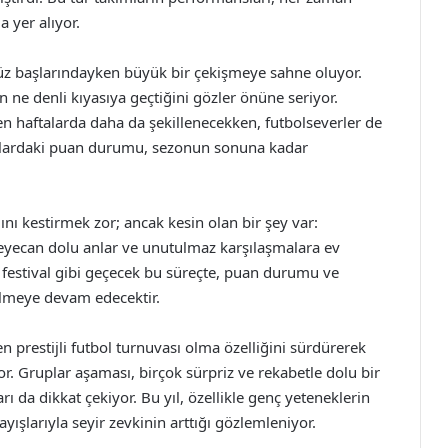
 yer alıyor.
z başlarındayken büyük bir çekişmeye sahne oluyor.
ne denli kıyasıya geçtiğini gözler önüne seriyor.
en haftalarda daha da şekillenecekken, futbolseverler de
lardaki puan durumu, sezonun sonuna kadar
nı kestirmek zor; ancak kesin olan bir şey var:
eyecan dolu anlar ve unutulmaz karşılaşmalara ev
ir festival gibi geçecek bu süreçte, puan durumu ve
ilmeye devam edecektir.
prestijli futbol turnuvası olma özelliğini sürdürerek
. Gruplar aşaması, birçok sürpriz ve rekabetle dolu bir
 da dikkat çekiyor. Bu yıl, özellikle genç yeteneklerin
yışlarıyla seyir zevkinin arttığı gözlemleniyor.