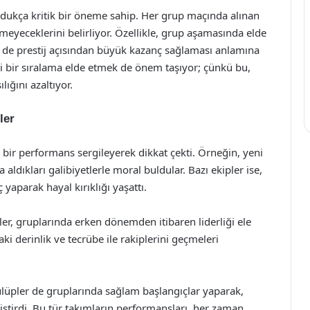
ldukça kritik bir öneme sahip. Her grup maçında alınan
eyeceklerini belirliyor. Özellikle, grup aşamasında elde
de prestij açısından büyük kazanç sağlaması anlamına
iyi bir sıralama elde etmek de önem taşıyor; çünkü bu,
ığını azaltıyor.
ler
e bir performans sergileyerek dikkat çekti. Örneğin, yeni
 aldıkları galibiyetlerle moral buldular. Bazı ekipler ise,
 yaparak hayal kırıklığı yaşattı.
ler, gruplarında erken dönemden itibaren liderliği ele
i derinlik ve tecrübe ile rakiplerini geçmeleri
ulüpler de gruplarında sağlam başlangıçlar yaparak,
kiştirdi. Bu tür takımların performansları, her zaman