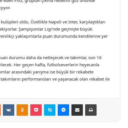
dele eden PSG, gruptan çıkma hedefini göz önünde
şıyor.
ulüpleri oldu. Özellikle Napoli ve Inter, karşılaştıkları
çekiyorlar. Şampiyonlar Ligi’nde geçmişte büyük
a yenilikçi yaklaşımlarla puan durumunda kendilerine yer
puan durumu daha da netleşecek ve takımlar, son 16
ilecek. Her geçen hafta, futbolseverlerin heyecanla
kımlar arasındaki yarışma ise büyük bir rekabete
 takımların performansları ve yaşanacak olan rekabet ile
st
Reddit
VKontakte
Odnoklassniki
Pocket
Skype
Messenger
E-Posta ile paylaş
Yazdır