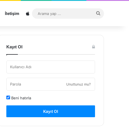
Sitemap
Arama
İletişim
yap
...
Kayıt Ol
Unuttunuz mu?
Beni hatırla
Kayıt Ol