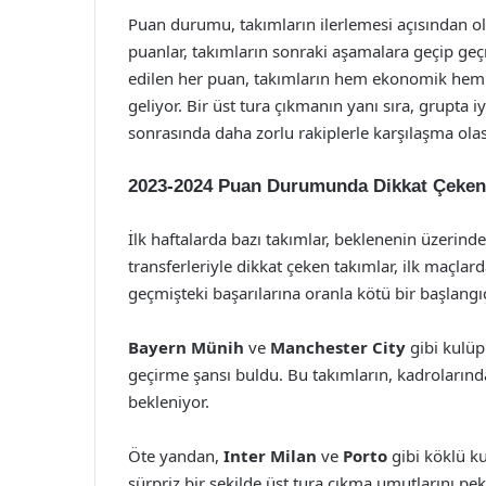
Puan durumu, takımların ilerlemesi açısından o
puanlar, takımların sonraki aşamalara geçip geçm
edilen her puan, takımların hem ekonomik hem 
geliyor. Bir üst tura çıkmanın yanı sıra, grupta 
sonrasında daha zorlu rakiplerle karşılaşma olasıl
2023-2024 Puan Durumunda Dikkat Çeken
İlk haftalarda bazı takımlar, beklenenin üzerind
transferleriyle dikkat çeken takımlar, ilk maçlarda
geçmişteki başarılarına oranla kötü bir başlangıç
Bayern Münih
ve
Manchester City
gibi kulüp
geçirme şansı buldu. Bu takımların, kadrolarındak
bekleniyor.
Öte yandan,
Inter Milan
ve
Porto
gibi köklü k
sürpriz bir şekilde üst tura çıkma umutlarını pe