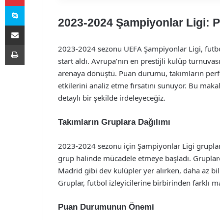
Skype
2023-2024 Şampiyonlar Ligi: 
E-Posta ile paylaş
Yazdır
2023-2024 sezonu UEFA Şampiyonlar Ligi, futbol
start aldı. Avrupa’nın en prestijli kulüp turnuva
arenaya dönüştü. Puan durumu, takımların perfo
etkilerini analiz etme fırsatını sunuyor. Bu m
detaylı bir şekilde irdeleyeceğiz.
Takımların Gruplara Dağılımı
2023-2024 sezonu için Şampiyonlar Ligi grupları,
grup halinde mücadele etmeye başladı. Gruplar
Madrid gibi dev kulüpler yer alırken, daha az b
Gruplar, futbol izleyicilerine birbirinden farklı 
Puan Durumunun Önemi