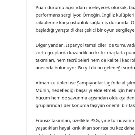
Puan durumu açısından inceleyecek olursak, baz
performans sergiliyor. Örneğin, İngiliz kulüpler
rakiplerine karşı üstünlük sağlamış durumda. Ö
başladığı yarışta dikkat çekici bir oyun sergileye
Diğer yandan, İspanyol temsilcileri de turnuvad
zorlu gruplarda kazandıkları kritik maçlarla puan
takımları, hem tecrübeleri hem de kaliteli kadro
arasında bulunuyor. Bu yıl da bu geleneği sürdü
Alman kulüpleri ise Şampiyonlar Ligi’nde alışılm
Münih, hedeflediği başarıyı elde etmek için her 
hücum hem de savunma açısından oldukça dengel
gruplarında lider konuma taşıyan önemli bir fak
Fransız takımları, özellikle PSG, yine turnuvanın 
yaşadıkları hayal kırıklıkları sonrası bu kez dah