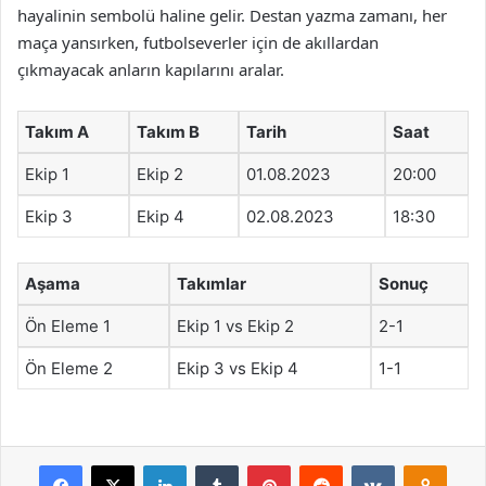
hayalinin sembolü haline gelir. Destan yazma zamanı, her
maça yansırken, futbolseverler için de akıllardan
çıkmayacak anların kapılarını aralar.
Takım A
Takım B
Tarih
Saat
Ekip 1
Ekip 2
01.08.2023
20:00
Ekip 3
Ekip 4
02.08.2023
18:30
Aşama
Takımlar
Sonuç
Ön Eleme 1
Ekip 1 vs Ekip 2
2-1
Ön Eleme 2
Ekip 3 vs Ekip 4
1-1
Facebook
X
LinkedIn
Tumblr
Pinterest
Reddit
VKontakte
Odnok