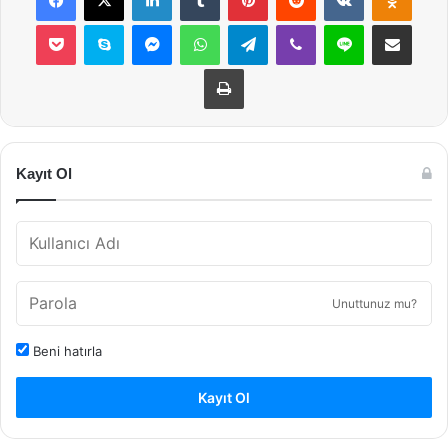
Pocket
Skype
Messenger
WhatsApp
Telegram
Viber
Line
E-Posta ile payla
Yazdır
Kayıt Ol
Unuttunuz mu?
Beni hatırla
Kayıt Ol