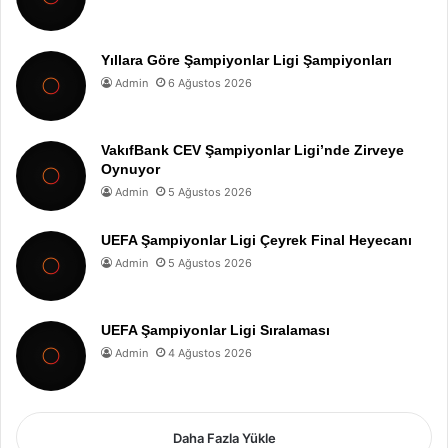
Yıllara Göre Şampiyonlar Ligi Şampiyonları
Admin
6 Ağustos 2026
VakıfBank CEV Şampiyonlar Ligi’nde Zirveye
Oynuyor
Admin
5 Ağustos 2026
UEFA Şampiyonlar Ligi Çeyrek Final Heyecanı
Admin
5 Ağustos 2026
UEFA Şampiyonlar Ligi Sıralaması
Admin
4 Ağustos 2026
Daha Fazla Yükle