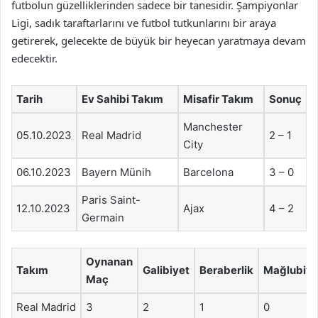
futbolun güzelliklerinden sadece bir tanesidir. Şampiyonlar
Ligi, sadık taraftarlarını ve futbol tutkunlarını bir araya
getirerek, gelecekte de büyük bir heyecan yaratmaya devam
edecektir.
Tarih
Ev Sahibi Takım
Misafir Takım
Sonuç
Manchester
05.10.2023
Real Madrid
2 – 1
City
06.10.2023
Bayern Münih
Barcelona
3 – 0
Paris Saint-
12.10.2023
Ajax
4 – 2
Germain
Oynanan
Takım
Galibiyet
Beraberlik
Mağlubiye
Maç
Real Madrid
3
2
1
0