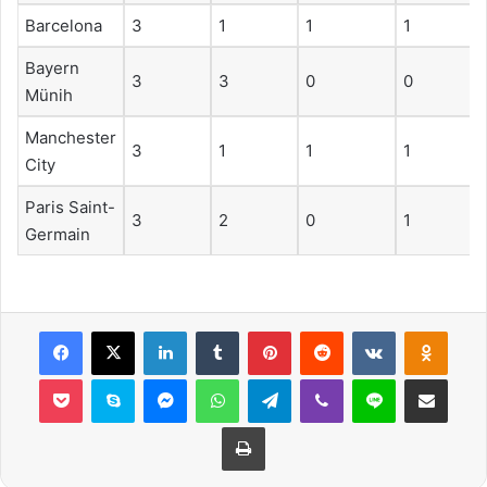
Barcelona
3
1
1
1
Bayern
3
3
0
0
Münih
Manchester
3
1
1
1
City
Paris Saint-
3
2
0
1
Germain
Facebook
X
LinkedIn
Tumblr
Pinterest
Reddit
VKontakte
Odnok
Pocket
Skype
Messenger
WhatsApp
Telegram
Viber
Line
E-Posta ile payla
Yazdır