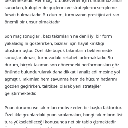
beklemektedir. Her maç, futbolseverler için unutulmaz anlar
sunarken, kulüpler de güçlerini ve stratejilerini sergileme
fırsatı bulmaktadır. Bu durum, turnuvanın prestijini artıran
önemli bir unsur olmaktadır.
Son maç sonuçları, bazı takımların ne denli iyi bir form
yakaladığını gösterirken, bazıları için hayal kırıklığı
oluşturmuştur. Özellikle büyük takımların beklenmedik
sonuçlar alması, turnuvadaki rekabeti artırmaktadır. Bu
durum, birçok takımın son dönemdeki performansları göz
önünde bulundurularak daha dikkatli analiz edilmesine yol
açmıştır. Takımlar, hem savunma hem de hücum hatlarını
gözden geçirirken, taktiksel olarak yeni stratejiler
geliştirmektedir.
Puan durumu ise takımları motive eden bir başka faktördür.
Özellikle gruplardaki puan sıralamaları, hangi takımların üst
tura yükselebileceği konusunda net bir tablo çizmektedir.