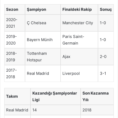
Sezon
Şampiyon
Finaldeki Rakip
Sonuç
2020-
Ç Chelsea
Manchester City
1-0
2021
2019-
Paris Saint-
Bayern Münih
1-0
2020
Germain
2018-
Tottenham
Ajax
2-0
2019
Hotspur
2017-
Real Madrid
Liverpool
3-1
2018
Kazandığı Şampiyonlar
Son Kazanma
Takım
Ligi
Yılı
Real Madrid
14
2018