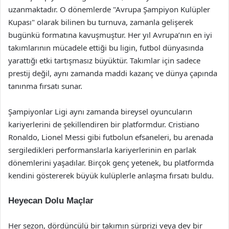
uzanmaktadır. O dönemlerde "Avrupa Şampiyon Kulüpler
Kupası" olarak bilinen bu turnuva, zamanla gelişerek
bugünkü formatına kavuşmuştur. Her yıl Avrupa’nın en iyi
takımlarının mücadele ettiği bu ligin, futbol dünyasında
yarattığı etki tartışmasız büyüktür. Takımlar için sadece
prestij değil, aynı zamanda maddi kazanç ve dünya çapında
tanınma fırsatı sunar.
Şampiyonlar Ligi aynı zamanda bireysel oyuncuların
kariyerlerini de şekillendiren bir platformdur. Cristiano
Ronaldo, Lionel Messi gibi futbolun efsaneleri, bu arenada
sergiledikleri performanslarla kariyerlerinin en parlak
dönemlerini yaşadılar. Birçok genç yetenek, bu platformda
kendini göstererek büyük kulüplerle anlaşma fırsatı buldu.
Heyecan Dolu Maçlar
Her sezon, dördüncülü bir takımın sürprizi veya dev bir