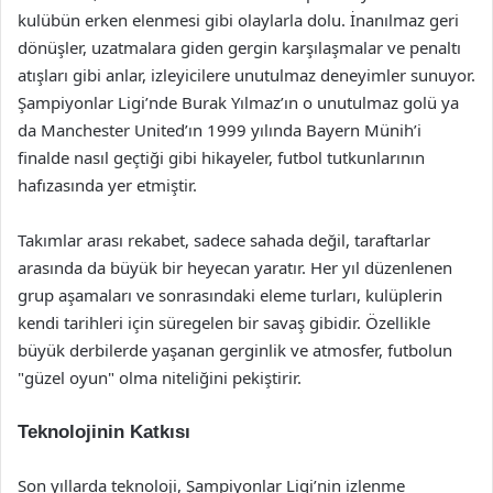
kulübün erken elenmesi gibi olaylarla dolu. İnanılmaz geri
dönüşler, uzatmalara giden gergin karşılaşmalar ve penaltı
atışları gibi anlar, izleyicilere unutulmaz deneyimler sunuyor.
Şampiyonlar Ligi’nde Burak Yılmaz’ın o unutulmaz golü ya
da Manchester United’ın 1999 yılında Bayern Münih’i
finalde nasıl geçtiği gibi hikayeler, futbol tutkunlarının
hafızasında yer etmiştir.
Takımlar arası rekabet, sadece sahada değil, taraftarlar
arasında da büyük bir heyecan yaratır. Her yıl düzenlenen
grup aşamaları ve sonrasındaki eleme turları, kulüplerin
kendi tarihleri için süregelen bir savaş gibidir. Özellikle
büyük derbilerde yaşanan gerginlik ve atmosfer, futbolun
"güzel oyun" olma niteliğini pekiştirir.
Teknolojinin Katkısı
Son yıllarda teknoloji, Şampiyonlar Ligi’nin izlenme