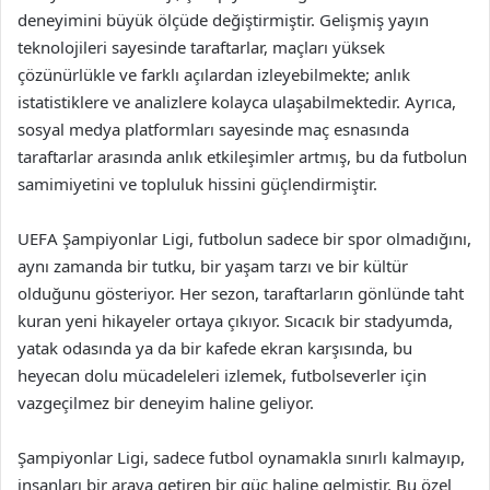
deneyimini büyük ölçüde değiştirmiştir. Gelişmiş yayın
teknolojileri sayesinde taraftarlar, maçları yüksek
çözünürlükle ve farklı açılardan izleyebilmekte; anlık
istatistiklere ve analizlere kolayca ulaşabilmektedir. Ayrıca,
sosyal medya platformları sayesinde maç esnasında
taraftarlar arasında anlık etkileşimler artmış, bu da futbolun
samimiyetini ve topluluk hissini güçlendirmiştir.
UEFA Şampiyonlar Ligi, futbolun sadece bir spor olmadığını,
aynı zamanda bir tutku, bir yaşam tarzı ve bir kültür
olduğunu gösteriyor. Her sezon, taraftarların gönlünde taht
kuran yeni hikayeler ortaya çıkıyor. Sıcacık bir stadyumda,
yatak odasında ya da bir kafede ekran karşısında, bu
heyecan dolu mücadeleleri izlemek, futbolseverler için
vazgeçilmez bir deneyim haline geliyor.
Şampiyonlar Ligi, sadece futbol oynamakla sınırlı kalmayıp,
insanları bir araya getiren bir güç haline gelmiştir. Bu özel