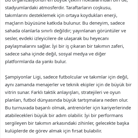
stadyumlardaki atmosferdir. Taraftarların coşkusu,
takımlarını desteklemek için ortaya koydukları enerji,
maçların büyüsüne katkıda bulunur. Bu deneyim, sadece
sahada olanlarla sınırlı değildir; yayınlanan görüntüler ve
sesler, evdeki izleyicilere de ulaşarak bu heyecanı
paylaşmalarını sağlar. İyi bir iş çıkaran bir takımın zaferi,
sadece saha içinde değil, sosyal medya ve diğer
platformlarda da yankı bulur.
Şampiyonlar Ligi, sadece futbolcular ve takımlar için değil,
aynı zamanda menajerler ve teknik ekipler için de büyük bir
vitrin sunar. Farklı taktik anlayışları, stratejileri ve oyun
planları, futbol dünyasında büyük tartışmalara neden olur.
Bu turnuvada başarılı olmak, antrenörler için kariyerlerinde
atabilecekleri büyük bir adım olabilir. İyi bir performans
sergileyen bir takımın arkasındaki zihinler, gelecekte başka
kulüplerde de görev almak için fırsat bulabilir.