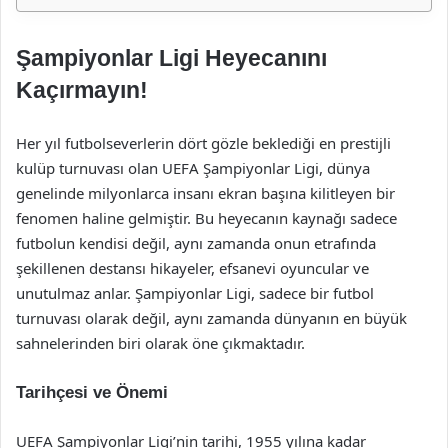
Şampiyonlar Ligi Heyecanını
Kaçırmayın!
Her yıl futbolseverlerin dört gözle beklediği en prestijli
kulüp turnuvası olan UEFA Şampiyonlar Ligi, dünya
genelinde milyonlarca insanı ekran başına kilitleyen bir
fenomen haline gelmiştir. Bu heyecanın kaynağı sadece
futbolun kendisi değil, aynı zamanda onun etrafında
şekillenen destansı hikayeler, efsanevi oyuncular ve
unutulmaz anlar. Şampiyonlar Ligi, sadece bir futbol
turnuvası olarak değil, aynı zamanda dünyanın en büyük
sahnelerinden biri olarak öne çıkmaktadır.
Tarihçesi ve Önemi
UEFA Şampiyonlar Ligi’nin tarihi, 1955 yılına kadar