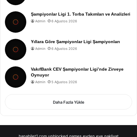
Şampiyonlar Ligi 1. Torba Takımları ve Analizleri
Admin
6 Ağustos 2026
Yıllara Göre Şampiyonlar Ligi Şampiyonları
Admin
6 Ağustos 2026
VakıfBank CEV Şampiyonlar Ligi’nde Zirveye
Oynuyor
Admin
5 Ağustos 2026
Daha Fazla Yükle
banabilet1.com
unblocked games
evden eve nakliyat