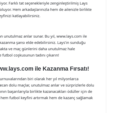
yor. Farklı tat seçenekleriyle zenginleştirilmiş Lays
 oluyor. Hem arkadaşlarınızla hem de ailenizle birlikte
yfinizi katlayabilirsiniz.
man unutulmaz anlar sunar. Bu yıl, www.lays.com ile
 kazanma şansı elde edebilirsiniz. Lays’in sunduğu
makta ve maç günlerini daha unutulmaz hale
le futbol coşkusunun tadını çıkarın!
ww.lays.com ile Kazanma Fırsatı!
turnuvalarından biri olarak her yıl milyonlarca
eyecan dolu maçlar, unutulmaz anlar ve sürprizlerle dolu
ının başarılarıyla birlikte kazanacakları ödüller için de
, hem futbol keyfini artırmak hem de kazanç sağlamak