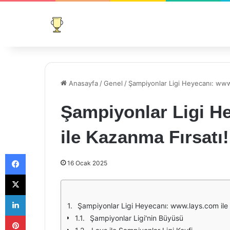
Anasayfa
/
Genel
/
Şampiyonlar Ligi Heyecanı: www.
Şampiyonlar Ligi H
ile Kazanma Fırsatı!
Facebook
16 Ocak 2025
X
LinkedIn
Şampiyonlar Ligi Heyecanı: www.lays.com ile 
Pinterest
Şampiyonlar Ligi'nin Büyüsü