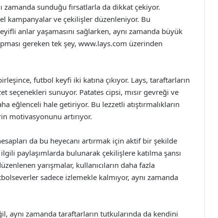
ynı zamanda sunduğu fırsatlarla da dikkat çekiyor.
el kampanyalar ve çekilişler düzenleniyor. Bu
keyifli anlar yaşamasını sağlarken, aynı zamanda büyük
yapması gereken tek şey, www.lays.com üzerinden
rleşince, futbol keyfi iki katına çıkıyor. Lays, taraftarların
zet seçenekleri sunuyor. Patates cipsi, mısır gevreği ve
ha eğlenceli hale getiriyor. Bu lezzetli atıştırmalıkların
rin motivasyonunu artırıyor.
sapları da bu heyecanı artırmak için aktif bir şekilde
e ilgili paylaşımlarda bulunarak çekilişlere katılma şansı
üzenlenen yarışmalar, kullanıcıların daha fazla
utbolseverler sadece izlemekle kalmıyor, aynı zamanda
l, aynı zamanda taraftarların tutkularında da kendini