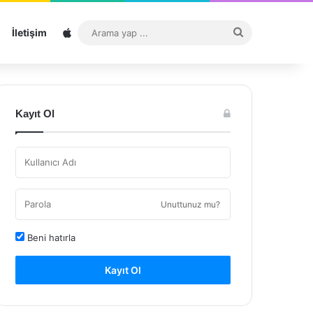
Sitemap
Arama
İletişim
yap
...
Kayıt Ol
Unuttunuz mu?
Beni hatırla
Kayıt Ol