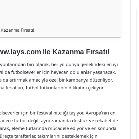
 Kazanma Fırsatı!
ww.lays.com ile Kazanma Fırsatı!
yonlarından biri olarak, her yıl dünya genelindeki en iyi
 yıl da futbolseverler için heyecan dolu anlar yaşanacak.
da artırmak amacıyla özel bir kampanya düzenliyor.
rsatları, futbol tutkunlarının dikkatini çekiyor.
everler için bir festival niteliği taşıyor. Avrupa’nın en
 sadece futbol değil, aynı zamanda dostluk ve rekabet de
yarak, eleme turlarında mücadele ediyor ve en sonunda
reçte taraftarlar, takımlarını desteklemek için