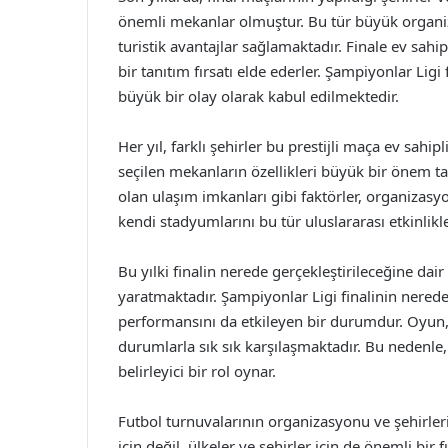
önemli mekanlar olmuştur. Bu tür büyük organiz
turistik avantajlar sağlamaktadır. Finale ev sahipli
bir tanıtım fırsatı elde ederler. Şampiyonlar Ligi
büyük bir olay olarak kabul edilmektedir.
Her yıl, farklı şehirler bu prestijli maça ev sahip
seçilen mekanların özellikleri büyük bir önem t
olan ulaşım imkanları gibi faktörler, organizasyo
kendi stadyumlarını bu tür uluslararası etkinlik
Bu yılki finalin nerede gerçekleştirileceğine dai
yaratmaktadır. Şampiyonlar Ligi finalinin nerede 
performansını da etkileyen bir durumdur. Oyun, 
durumlarla sık sık karşılaşmaktadır. Bu nedenle
belirleyici bir rol oynar.
Futbol turnuvalarının organizasyonu ve şehirler
için değil, ülkeler ve şehirler için de önemli bir f