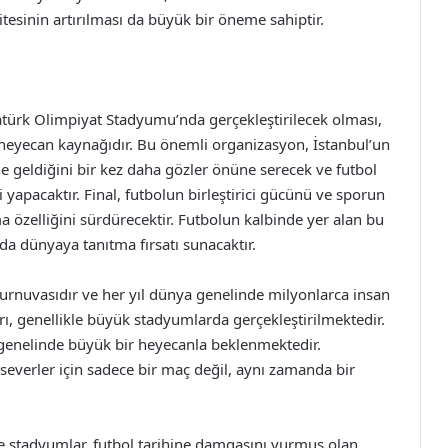
tesinin artırılması da büyük bir öneme sahiptir.
tatürk Olimpiyat Stadyumu’nda gerçekleştirilecek olması,
 heyecan kaynağıdır. Bu önemli organizasyon, İstanbul’un
ne geldiğini bir kez daha gözler önüne serecek ve futbol
 yapacaktır. Final, futbolun birleştirici gücünü ve sporun
ma özelliğini sürdürecektir. Futbolun kalbinde yer alan bu
 da dünyaya tanıtma fırsatı sunacaktır.
 turnuvasıdır ve her yıl dünya genelinde milyonlarca insan
arı, genellikle büyük stadyumlarda gerçekleştirilmektedir.
a genelinde büyük bir heyecanla beklenmektedir.
lseverler için sadece bir maç değil, aynı zamanda bir
r ve stadyumlar, futbol tarihine damgasını vurmuş olan