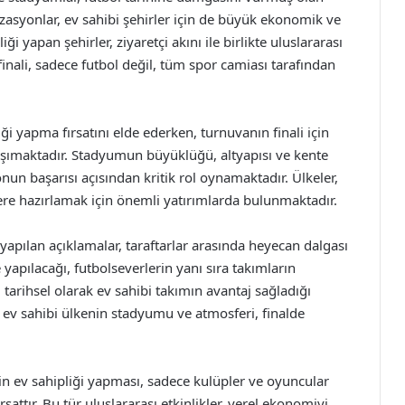
asyonlar, ev sahibi şehirler için de büyük ekonomik ve
ği yapan şehirler, ziyaretçi akını ile birlikte uluslararası
 finali, sadece futbol değil, tüm spor camiası tarafından
liği yapma fırsatını elde ederken, turnuvanın finali için
aşımaktadır. Stadyumun büyüklüğü, altyapısı ve kente
nun başarısı açısından kritik rol oynamaktadır. Ülkeler,
lere hazırlamak için önemli yatırımlarda bulunmaktadır.
r yapılan açıklamalar, taraftarlar arasında heyecan dalgası
yapılacağı, futbolseverlerin yanı sıra takımların
tarihsel olarak ev sahibi takımın avantaj sağladığı
, ev sahibi ülkenin stadyumu ve atmosferi, finalde
in ev sahipliği yapması, sadece kulüpler ve oyuncular
ırsattır. Bu tür uluslararası etkinlikler, yerel ekonomiyi