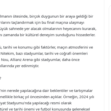
olmanın ötesinde, birçok duygunun bir araya geldiği bir
rılarını taçlandırmak için bu final maçına ulaşmayı
 büyük sahnede yer alacak olmalarının heyecanını kurarak,
nı zamanda bir kültürel deneyim sunduğunu hissederler.
 tarihi ve konumu gibi faktörler, maçın atmosferini ve
 Nitekim, bazı stadyumlar, tarihi ve coğrafi önemleri
 Nou, Allianz Arena gibi stadyumlar, daha önce
llarında yer edinmiştir.
?
i’nin nerede yapılacağına dair beklentiler ve tartışmalar
nellikle birkaç yıl öncesinden açıklar. Örneğin, 2024 yılı
mpiyat Stadyumu’nda yapılacağı resmi olarak
ltürel ve tarihi önemi ve futbol konusunda geleneksel