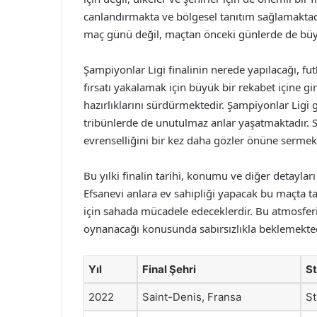
canlandırmakta ve bölgesel tanıtım sağlamaktadı
maç günü değil, maçtan önceki günlerde de büyük 
Şampiyonlar Ligi finalinin nerede yapılacağı, fu
fırsatı yakalamak için büyük bir rekabet içine g
hazırlıklarını sürdürmektedir. Şampiyonlar Ligi 
tribünlerde de unutulmaz anlar yaşatmaktadır. Se
evrenselliğini bir kez daha gözler önüne sermekt
Bu yılki finalin tarihi, konumu ve diğer detaylar
Efsanevi anlara ev sahipliği yapacak bu maçta ta
için sahada mücadele edeceklerdir. Bu atmosferin
oynanacağı konusunda sabırsızlıkla beklemekted
Yıl
Final Şehri
S
2022
Saint-Denis, Fransa
St