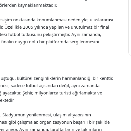
törlerden kaynaklanmaktadır.
esişim noktasında konumlanması nedeniyle, uluslararası
lir. Özellikle 2005 yılında yapılan ve unutulmaz bir final
teki futbol tutkusunu pekiştirmiştir. Aynı zamanda,
e finalin duygu dolu bir platformda sergilenmesini
uştuğu, kültürel zenginliklerin harmanlandığı bir kenttir.
mesi, sadece futbol açısından değil, aynı zamanda
layacaktır. Şehir, milyonlarca turisti ağırlamakta ve
ektedir.
a. Stadyumun yenilenmesi, ulaşım altyapısının
ası gibi çalışmalar, organizasyonun başarılı bir şekilde
er alıyor. Aynı zamanda, taraftarların ve takımların