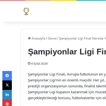
Anasayfa
/
Genel
/
Şampiyonlar Ligi Finali Nerede 
Şampiyonlar Ligi Fi
4 Eylül 2024
Facebook
Şampiyonlar Ligi Finali, Avrupa futbolunun en 
Şampiyonlar Ligi’nin en önemli maçıdır. Her yıl, 
X
prestijli organizasyonun sonunda, finalist takıml
LinkedIn
Şampiyonlar Ligi kupasını kazanmak için mücade
gerçekleştirileceği konusu, futbolseverler için o
Pinterest