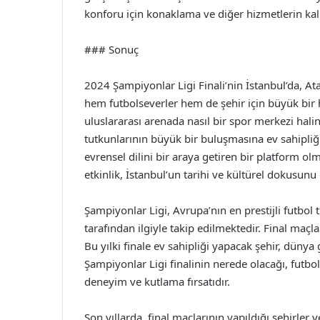
konforu için konaklama ve diğer hizmetlerin kali
### Sonuç
2024 Şampiyonlar Ligi Finali’nin İstanbul’da, A
hem futbolseverler hem de şehir için büyük bir
uluslararası arenada nasıl bir spor merkezi hali
tutkunlarının büyük bir buluşmasına ev sahipliği
evrensel dilini bir araya getiren bir platform ol
etkinlik, İstanbul’un tarihi ve kültürel dokusunu
Şampiyonlar Ligi, Avrupa’nın en prestijli futbol
tarafından ilgiyle takip edilmektedir. Final maçl
Bu yılki finale ev sahipliği yapacak şehir, düny
Şampiyonlar Ligi finalinin nerede olacağı, futbo
deneyim ve kutlama fırsatıdır.
Son yıllarda, final maçlarının yapıldığı şehirle