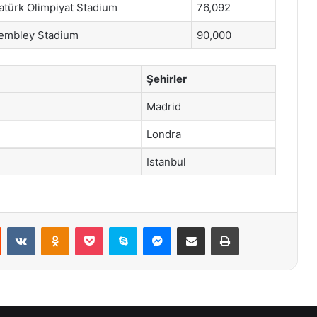
atürk Olimpiyat Stadium
76,092
embley Stadium
90,000
Şehirler
Madrid
Londra
Istanbul
st
Reddit
VKontakte
Odnoklassniki
Pocket
Skype
Messenger
E-Posta ile paylaş
Yazdır