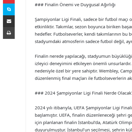
Skype
### Finalin Önemi ve Duygusal Ağırlığı
E-Posta ile paylaş
Şampiyonlar Ligi Finali, sadece bir futbol maçı 
etkinliktir. Takımlar, sezon boyunca biriken başa
Yazdır
hedefler. Futbolseverler, kendi takımlarının bu
stadyumdaki atmosferin sadece futbol değil, ay
Finalin nerede yapılacağı, stadyumun büyüklüğü,
izleyici deneyimini etkileyen önemli unsurlardır.
nedeniyle özel bir yere sahiptir. Wembley, Camp
düzenlenmiş final maçları ile futbolseverlerin akı
### 2024 Şampiyonlar Ligi Finali Nerde Olacak
2024 yılı itibarıyla, UEFA Şampiyonlar Ligi Final
başlamıştır. UEFA, finalin düzenleneceği şehri ge
için planlanan finalin İstanbul’da, Atatürk Oli
duyurulmuştur. İstanbul’un seçilmesi, şehrin kü