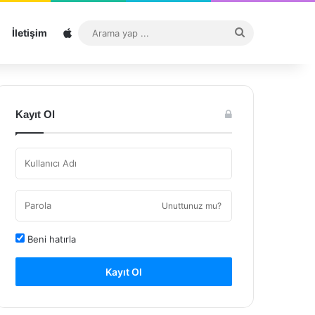
Sitemap
Arama
İletişim
yap
...
Kayıt Ol
Unuttunuz mu?
Beni hatırla
Kayıt Ol