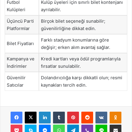
Futbol
Kulüp üyeleri için sınırlı bilet kontenjanı
Kulüpleri
ayrılabilir.
Üçüncü Parti
Birçok bilet seçeneği sunabilir;
Platformlar
güvenilirliğine dikkat edin.
Farklı stadyum konumlarına göre
Bilet Fiyatları
değişir; erken alım avantaj sağlar.
Kampanya ve
Kredi kartları veya ödül programlarıyla
İndirimler
fırsatlar sunulabilir.
Güvenilir
Dolandırıcılığa karşı dikkatli olun; resmi
Satıcılar
kaynakları tercih edin.
Facebook
X
LinkedIn
Tumblr
Pinterest
Reddit
VKontakte
Odnok
Pocket
Skype
Messenger
WhatsApp
Telegram
Viber
Line
E-Posta ile payla