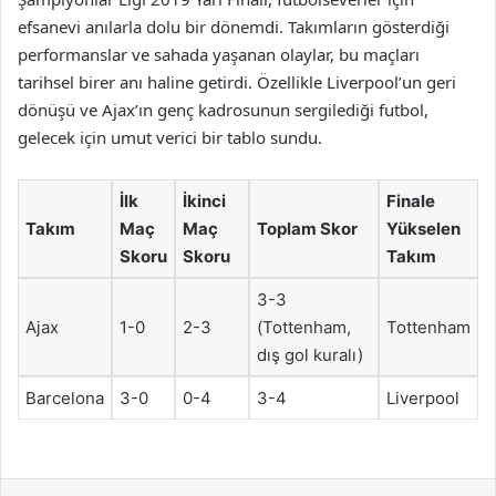
efsanevi anılarla dolu bir dönemdi. Takımların gösterdiği
performanslar ve sahada yaşanan olaylar, bu maçları
tarihsel birer anı haline getirdi. Özellikle Liverpool’un geri
dönüşü ve Ajax’ın genç kadrosunun sergilediği futbol,
gelecek için umut verici bir tablo sundu.
İlk
İkinci
Finale
Takım
Maç
Maç
Toplam Skor
Yükselen
Skoru
Skoru
Takım
3-3
Ajax
1-0
2-3
(Tottenham,
Tottenham
dış gol kuralı)
Barcelona
3-0
0-4
3-4
Liverpool