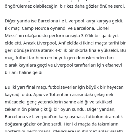
öngörülemez olabileceğini bir kez daha gözler önüne serdi.
Diğer yarıda ise Barcelona ile Liverpool karşı karşıya geldi.
İlk maç, Camp Nou’da oynandı ve Barcelona, Lionel
Messi’nin olağanüstü performansıyla 3-0’lık bir galibiyet
elde etti. Ancak Liverpool, Anfield’daki ikinci maçta tarihi bir
geri dönüşe imza atarak 4-0’lık bir skorla finale yükseldi. Bu
maç, futbol tarihinin en büyük geri dönüşlerinden biri
olarak kayıtlara geçti ve Liverpool taraftarları için efsanevi
bir anı haline geldi.
Bu iki yarı final maçı, futbolseverler için büyük bir heyecan
kaynağı oldu. Ajax ve Tottenham arasındaki çekişmeli
mücadele, genç yeteneklerin sahne aldığı ve taktiksel
zekanın ön plana çıktığı bir oyun sundu. Diğer yandan,
Barcelona ve Liverpool’un karşılaşması, futbolun dramatik
doğasını gözler önüne serdi. Her iki maçta da takımların
gösterdiği performans, izleyicilere unutulmaz anlar yaşattı.