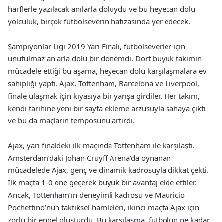
harflerle yazılacak anılarla doluydu ve bu heyecan dolu
yolculuk, birçok futbolseverin hafızasında yer edecek.
Şampiyonlar Ligi 2019 Yarı Finali, futbolseverler için
unutulmaz anlarla dolu bir dönemdi. Dört büyük takımın
mücadele ettiği bu aşama, heyecan dolu karşılaşmalara ev
sahipliği yaptı. Ajax, Tottenham, Barcelona ve Liverpool,
finale ulaşmak için kıyasıya bir yarışa girdiler. Her takım,
kendi tarihine yeni bir sayfa ekleme arzusuyla sahaya çıktı
ve bu da maçların temposunu artırdı.
Ajax, yarı finaldeki ilk maçında Tottenham ile karşılaştı.
Amsterdam’daki Johan Cruyff Arena’da oynanan
mücadelede Ajax, genç ve dinamik kadrosuyla dikkat çekti.
İlk maçta 1-0 öne geçerek büyük bir avantaj elde ettiler.
Ancak, Tottenham’ın deneyimli kadrosu ve Mauricio
Pochettino’nun taktiksel hamleleri, ikinci maçta Ajax için
zorlu bir engel oluşturdu. Bu karşılaşma, futbolun ne kadar