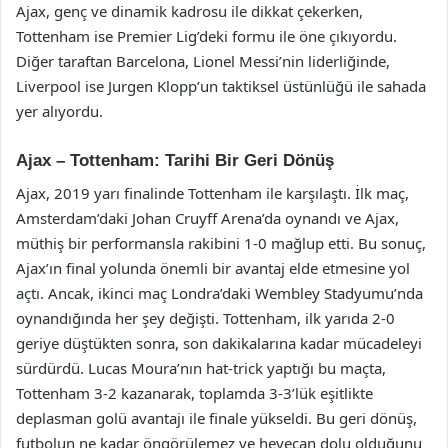
Ajax, genç ve dinamik kadrosu ile dikkat çekerken,
Tottenham ise Premier Lig’deki formu ile öne çıkıyordu.
Diğer taraftan Barcelona, Lionel Messi’nin liderliğinde,
Liverpool ise Jurgen Klopp’un taktiksel üstünlüğü ile sahada
yer alıyordu.
Ajax – Tottenham: Tarihi Bir Geri Dönüş
Ajax, 2019 yarı finalinde Tottenham ile karşılaştı. İlk maç,
Amsterdam’daki Johan Cruyff Arena’da oynandı ve Ajax,
müthiş bir performansla rakibini 1-0 mağlup etti. Bu sonuç,
Ajax’ın final yolunda önemli bir avantaj elde etmesine yol
açtı. Ancak, ikinci maç Londra’daki Wembley Stadyumu’nda
oynandığında her şey değişti. Tottenham, ilk yarıda 2-0
geriye düştükten sonra, son dakikalarına kadar mücadeleyi
sürdürdü. Lucas Moura’nın hat-trick yaptığı bu maçta,
Tottenham 3-2 kazanarak, toplamda 3-3’lük eşitlikte
deplasman golü avantajı ile finale yükseldi. Bu geri dönüş,
futbolun ne kadar öngörülemez ve heyecan dolu olduğunu