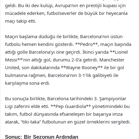
geldi. Bu iki dev kulüp, Avrupa’nın en prestijli kupası için
mücadele ederken, futbolseverler de büyük bir heyecanla
maçı takip etti.
Maçın başlama düdüğü ile birlikte, Barcelona’nın üstün
futbolu hemen kendini gösterdi. **Pedro**, maçın başında
attığı golle Barcelona’yı öne geçirdi. İkinci yarıda **Lionel
Messi**’nin attığı gol, durumu 2-0’a getirdi. Manchester
United, son dakikalarında **Wayne Rooney** ile bir gol
bulmasına rağmen, Barcelona’nın 3-1’lik galibiyeti ile
karşılaşma sona erdi.
Bu sonuçla birlikte, Barcelona tarihindeki 3. Şampiyonlar
Ligi zaferini elde etti. **Pep Guardiola** yönetimindeki bu
takım, futbol dünyasında efsaneleşen bir başarıya imza
atarak, “tiki-taka” futbolunun en güzel örneklerini sergiledi.
Sonuç: Bir Sezonun Ardından