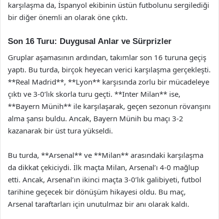
karşılaşma da, İspanyol ekibinin üstün futbolunu sergilediği
bir diğer önemli an olarak öne çıktı.
Son 16 Turu: Duygusal Anlar ve Sürprizler
Gruplar aşamasının ardından, takımlar son 16 turuna geçiş
yaptı. Bu turda, birçok heyecan verici karşılaşma gerçekleşti.
**Real Madrid**, **Lyon** karşısında zorlu bir mücadeleye
çıktı ve 3-0’lık skorla turu geçti. **Inter Milan** ise,
**Bayern Münih** ile karşılaşarak, geçen sezonun rövanşını
alma şansı buldu. Ancak, Bayern Münih bu maçı 3-2
kazanarak bir üst tura yükseldi.
Bu turda, **Arsenal** ve **Milan** arasındaki karşılaşma
da dikkat çekiciydi. İlk maçta Milan, Arsenal’ı 4-0 mağlup
etti. Ancak, Arsenal’ın ikinci maçta 3-0’lık galibiyeti, futbol
tarihine geçecek bir dönüşüm hikayesi oldu. Bu maç,
Arsenal taraftarları için unutulmaz bir anı olarak kaldı.