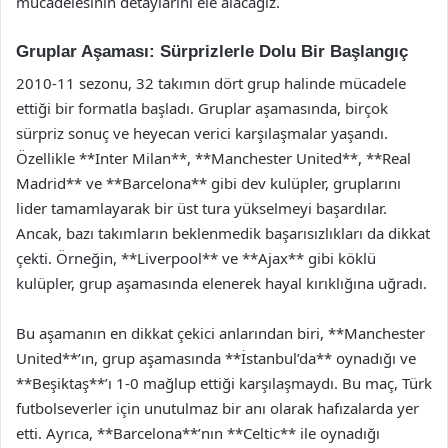
mücadelesinin detaylarını ele alacağız.
Gruplar Aşaması: Sürprizlerle Dolu Bir Başlangıç
2010-11 sezonu, 32 takımın dört grup halinde mücadele
ettiği bir formatla başladı. Gruplar aşamasında, birçok
sürpriz sonuç ve heyecan verici karşılaşmalar yaşandı.
Özellikle **Inter Milan**, **Manchester United**, **Real
Madrid** ve **Barcelona** gibi dev kulüpler, gruplarını
lider tamamlayarak bir üst tura yükselmeyi başardılar.
Ancak, bazı takımların beklenmedik başarısızlıkları da dikkat
çekti. Örneğin, **Liverpool** ve **Ajax** gibi köklü
kulüpler, grup aşamasında elenerek hayal kırıklığına uğradı.
Bu aşamanın en dikkat çekici anlarından biri, **Manchester
United**’ın, grup aşamasında **İstanbul’da** oynadığı ve
**Beşiktaş**’ı 1-0 mağlup ettiği karşılaşmaydı. Bu maç, Türk
futbolseverler için unutulmaz bir anı olarak hafızalarda yer
etti. Ayrıca, **Barcelona**’nın **Celtic** ile oynadığı