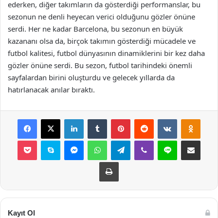
ederken, diğer takımların da gösterdiği performanslar, bu
sezonun ne denli heyecan verici olduğunu gözler önüne
serdi. Her ne kadar Barcelona, bu sezonun en büyük
kazananı olsa da, birçok takımın gösterdiği mücadele ve
futbol kalitesi, futbol dünyasının dinamiklerini bir kez daha
gözler önüne serdi. Bu sezon, futbol tarihindeki önemli
sayfalardan birini oluşturdu ve gelecek yıllarda da
hatırlanacak anılar bıraktı.
Facebook
X
LinkedIn
Tumblr
Pinterest
Reddit
VKontakte
Odnok
Pocket
Skype
Messenger
WhatsApp
Telegram
Viber
Line
E-Posta ile payla
Yazdır
Kayıt Ol