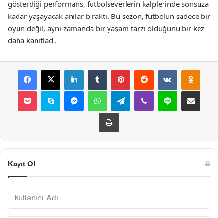
gösterdiği performans, futbolseverlerin kalplerinde sonsuza
kadar yaşayacak anılar bıraktı. Bu sezon, futbolun sadece bir
oyun değil, aynı zamanda bir yaşam tarzı olduğunu bir kez
daha kanıtladı.
Facebook
X
LinkedIn
Tumblr
Pinterest
Reddit
VKontakte
Odnok
Pocket
Skype
Messenger
WhatsApp
Telegram
Viber
Line
E-Posta ile payla
Yazdır
Kayıt Ol