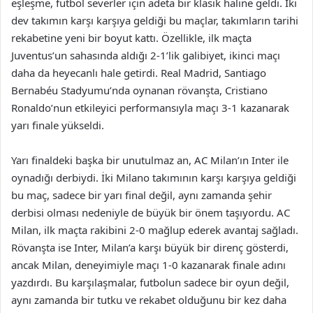
eşleşme, futbol severler için adeta bir klasik haline geldi. İki
dev takımın karşı karşıya geldiği bu maçlar, takımların tarihi
rekabetine yeni bir boyut kattı. Özellikle, ilk maçta
Juventus’un sahasında aldığı 2-1’lik galibiyet, ikinci maçı
daha da heyecanlı hale getirdi. Real Madrid, Santiago
Bernabéu Stadyumu’nda oynanan rövanşta, Cristiano
Ronaldo’nun etkileyici performansıyla maçı 3-1 kazanarak
yarı finale yükseldi.
Yarı finaldeki başka bir unutulmaz an, AC Milan’ın Inter ile
oynadığı derbiydi. İki Milano takımının karşı karşıya geldiği
bu maç, sadece bir yarı final değil, aynı zamanda şehir
derbisi olması nedeniyle de büyük bir önem taşıyordu. AC
Milan, ilk maçta rakibini 2-0 mağlup ederek avantaj sağladı.
Rövanşta ise Inter, Milan’a karşı büyük bir direnç gösterdi,
ancak Milan, deneyimiyle maçı 1-0 kazanarak finale adını
yazdırdı. Bu karşılaşmalar, futbolun sadece bir oyun değil,
aynı zamanda bir tutku ve rekabet olduğunu bir kez daha