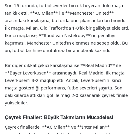
Son 16 turunda, futbolseverler birçok heyecan dolu maça
tanıklık etti. **AC Milan** ile **Manchester United**
arasındaki karşılaşma, bu turda öne çıkan anlardan biriydi.
İlk maçta, Milan, Old Trafford’da 1-0’lık bir galibiyet elde etti.
İkinci maçta ise, **Ruud van Nistelrooy**’un penaltıyı
kaçırması, Manchester United’ın elenmesine sebep oldu. Bu
an, futbol tarihine unutulmaz bir anı olarak kazındı.
Bir diğer dikkat çekici karşılaşma ise **Real Madrid** ile
**Bayer Leverkusen** arasındaydı. Real Madrid, ilk maçta
Leverkusen’i 3-2 mağlup etti. Ancak, Leverkusen’in ikinci
maçta gösterdiği performans, futbolseverleri şaşırttı. Son
dakikalarda attıkları gol ile maçı 2-0 kazanarak çeyrek finale
yükseldiler.
Çeyrek Finaller: Büyük Takımların Mücadelesi
Çeyrek finallerde, **AC Milan** ve **Inter Milan**