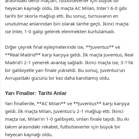
arasındaki derbi maçları, futbolseverler için büyük bir
heyecan kaynağı oldu. İlk maçta AC Milan, Inter’i 6-0 gibi
tarihi bir skorla mağlup etti. Bu sonuç, turnuvanın en
unutulmaz anlarından biri olarak tarihe geçti. İkinci maçta
ise Inter, 1-0 galip gelerek elenmekten kurtulamadı.
Diğer çeyrek final eşleşmelerinde ise, **Juventus** ve
**Real Madrid** karşı karşıya geldi. İlk maçta Juventus, Real
Madrid’i 2-1 yenerek avantaj sağladı. İkinci maçta ise, 3-1’lik
bir galibiyetle yarı finale yükseldi. Bu sonuç, Juventus’un
Avrupa’daki gücünü bir kez daha kanıtlamış oldu.
Yarı Finaller: Tarihi Anlar
Yarı finallerde, **AC Milan** ve **Juventus** karşı karşıya
geldi. İlk maçta Milan, Juventus’u 2-1 mağlup etti. İkinci
maçta ise, Milan’ın 1-0 galibiyeti, onları finale taşıdı. Bu iki
takım arasındaki rekabet, futbolseverler için büyük bir
heyecan kaynağı oldu.