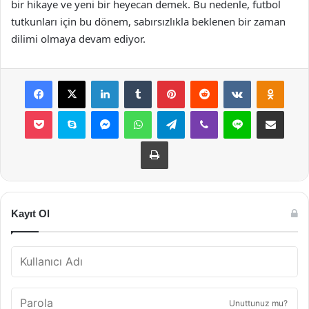
bir hikaye ve yeni bir heyecan demek. Bu nedenle, futbol
tutkunları için bu dönem, sabırsızlıkla beklenen bir zaman
dilimi olmaya devam ediyor.
Facebook
X
LinkedIn
Tumblr
Pinterest
Reddit
VKontakte
Odnok
Pocket
Skype
Messenger
WhatsApp
Telegram
Viber
Line
E-Posta ile payla
Yazdır
Kayıt Ol
Unuttunuz mu?