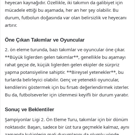
heyecan kaynağıdır. Özellikle, iki takımın da galibiyet için
mücadele ettiği bu aşamada, her an her şey olabilir. Bu
durum, futbolun doğasında var olan belirsizlik ve heyecanı
artırır.
Öne Çıkan Takımlar ve Oyuncular
2. ön eleme turunda, bazı takımlar ve oyuncular öne çıkar.
**Büyük liglerden gelen takımlar**, genellikle bu aşamayı
rahat geçse de, küçük liglerden gelen ekipler de sürpriz
yapma potansiyeline sahiptir. **Bireysel yetenekler**, bu
turlarda belirleyici olabilir. Genç ve yetenekli oyuncular,
kendilerini göstermek için bu fırsatı değerlendirmek isterler.
Bu da, futbolseverler için izlenmesi keyifli bir durum yaratır.
Sonuç ve Beklentiler
Şampiyonlar Ligi 2. Ön Eleme Turu, takımlar için bir dönüm
noktasıdır. Başarı, sadece bir üst tura geçmekle kalmaz, aynı
zamanda kulüplerin mali durumlarını da olumlu yönde