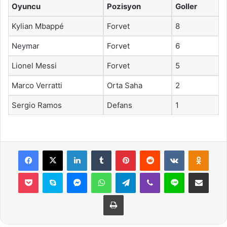
Oyuncu
Pozisyon
Goller
Kylian Mbappé
Forvet
8
Neymar
Forvet
6
Lionel Messi
Forvet
5
Marco Verratti
Orta Saha
2
Sergio Ramos
Defans
1
Facebook
X
LinkedIn
Tumblr
Pinterest
Reddit
VKontakte
Odnok
Pocket
Skype
Messenger
WhatsApp
Telegram
Viber
Line
E-Posta ile payla
Yazdır