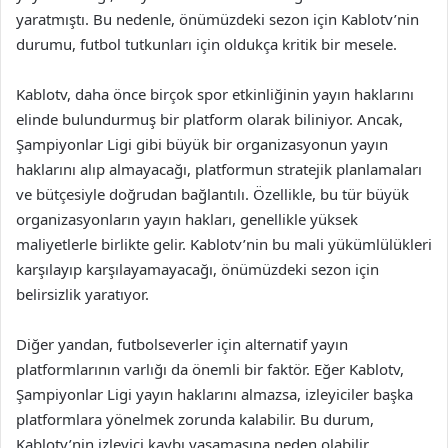
yaratmıştı. Bu nedenle, önümüzdeki sezon için Kablotv’nin
durumu, futbol tutkunları için oldukça kritik bir mesele.
Kablotv, daha önce birçok spor etkinliğinin yayın haklarını
elinde bulundurmuş bir platform olarak biliniyor. Ancak,
Şampiyonlar Ligi gibi büyük bir organizasyonun yayın
haklarını alıp almayacağı, platformun stratejik planlamaları
ve bütçesiyle doğrudan bağlantılı. Özellikle, bu tür büyük
organizasyonların yayın hakları, genellikle yüksek
maliyetlerle birlikte gelir. Kablotv’nin bu mali yükümlülükleri
karşılayıp karşılayamayacağı, önümüzdeki sezon için
belirsizlik yaratıyor.
Diğer yandan, futbolseverler için alternatif yayın
platformlarının varlığı da önemli bir faktör. Eğer Kablotv,
Şampiyonlar Ligi yayın haklarını almazsa, izleyiciler başka
platformlara yönelmek zorunda kalabilir. Bu durum,
Kablotv’nin izleyici kaybı yaşamasına neden olabilir.