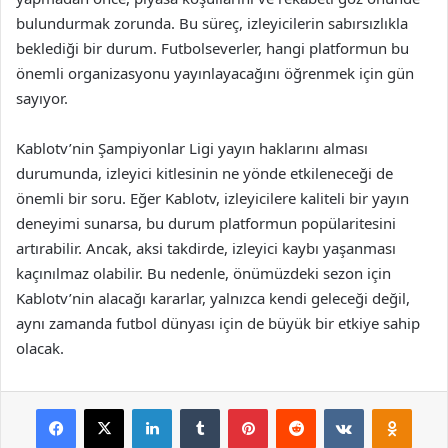
bulundurmak zorunda. Bu süreç, izleyicilerin sabırsızlıkla
beklediği bir durum. Futbolseverler, hangi platformun bu
önemli organizasyonu yayınlayacağını öğrenmek için gün
sayıyor.
Kablotv’nin Şampiyonlar Ligi yayın haklarını alması
durumunda, izleyici kitlesinin ne yönde etkileneceği de
önemli bir soru. Eğer Kablotv, izleyicilere kaliteli bir yayın
deneyimi sunarsa, bu durum platformun popülaritesini
artırabilir. Ancak, aksi takdirde, izleyici kaybı yaşanması
kaçınılmaz olabilir. Bu nedenle, önümüzdeki sezon için
Kablotv’nin alacağı kararlar, yalnızca kendi geleceği değil,
aynı zamanda futbol dünyası için de büyük bir etkiye sahip
olacak.
Facebook
X
LinkedIn
Tumblr
Pinterest
Reddit
VKontakte
Odnok