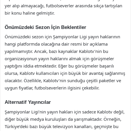
yer alıp almayacağı, futbolseverler arasında sıkça tartışılan
bir konu haline gelmiştir.
Önümüzdeki Sezon İçin Beklentiler
Önümüzdeki sezon için Şampiyonlar Ligi yayın haklarının
hangi platformda olacağına dair resmi bir açıklama
yapılmamıştır. Ancak, bazı kaynaklar Kablotv’nin bu
organizasyonun yayın haklarını almak için görüşmeler
yaptığını iddia etmektedir. Eğer bu görüşmeler başarılı
olursa, Kablotv kullanıcıları için büyük bir avantaj sağlanmış
olacaktır. Özellikle, Kablotv’nin sunduğu çeşitli paketler ve
uygun fiyatlar, futbolseverlerin ilgisini çekebilir.
Alternatif Yayıncılar
Şampiyonlar Ligi’nin yayın hakları için sadece Kablotv değil,
diğer büyük medya kuruluşları da yarışmaktadır. Örneğin,
Türkiye’deki bazı büyük televizyon kanalları, geçmişte bu