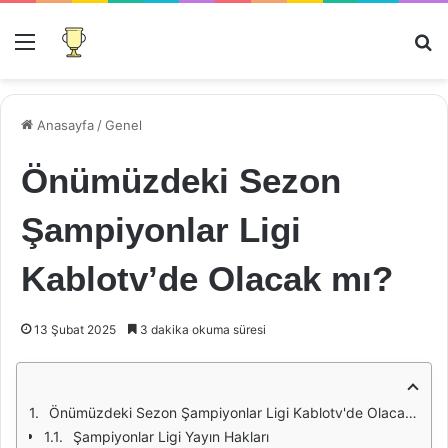
Menü
Ar
Anasayfa
/
Genel
Önümüzdeki Sezon
Şampiyonlar Ligi
Kablotv’de Olacak mı?
13 Şubat 2025
3 dakika okuma süresi
Önümüzdeki Sezon Şampiyonlar Ligi Kablotv'de Olacak mı?
Şampiyonlar Ligi Yayın Hakları